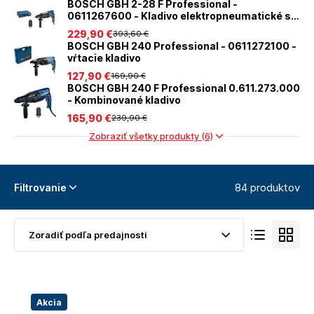
BOSCH GBH 2-28 F Professional -
0611267600 - Kladivo elektropneumatické s
rýchlovýmenným skľučovadlom
229
,90 €
393
,60 €
BOSCH GBH 240 Professional - 0611272100 -
vŕtacie kladivo
127
,90 €
169
,90 €
BOSCH GBH 240 F Professional 0.611.273.000
- Kombinované kladivo
165
,90 €
239
,90 €
Zobraziť všetky produkty (6)
84 produktov
Filtrovanie
Akcia