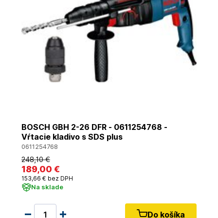
BOSCH GBH 2-26 DFR - 0611254768 -
Vŕtacie kladivo s SDS plus
0611254768
248
,10 €
189
,00 €
153
,66 €
bez DPH
Na sklade
Do košíka