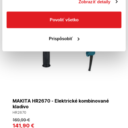
Zobraziť detaily
Akcia
Povoliť všetko
Prispôsobiť
MAKITA HR2670 - Elektrické kombinované
kladivo
HR2670
169
,99 €
141
,90 €