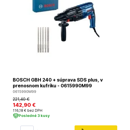
BOSCH GBH 240 + súprava SDS plus, v
prenosnom kufríku - 0615990M99
0615990M99
221
,40 €
142
,90 €
116
,18 €
bez DPH
Posledné 3 kusy