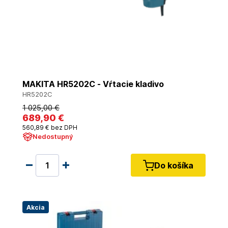
MAKITA HR5202C - Vŕtacie kladivo
HR5202C
1 025
,00 €
689
,90 €
560
,89 €
bez DPH
Nedostupný
Do košíka
Akcia