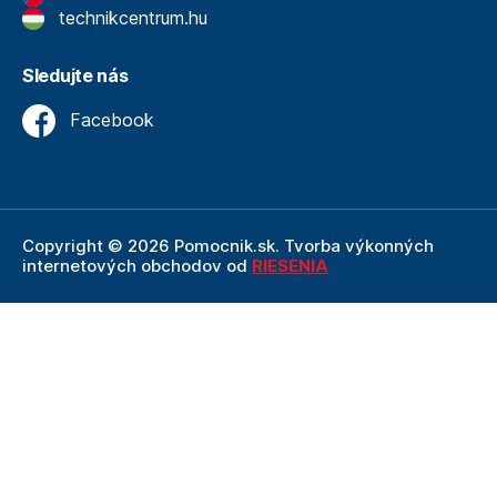
technikcentrum.hu
Sledujte nás
Facebook
Copyright © 2026 Pomocnik.sk. Tvorba výkonných
internetových obchodov od
RIESENIA
Internetový obchod Pomocnik.sk
je neoddeliteľnou
súčasťou spoločnosti Technik
, ktorá je lídrom v oblasti
technického vybavenia a nástrojov. Ako súčasť firmy
Technik, Pomocnik.sk ťaží z dlhoročných skúseností,
odbornosti a silného zázemia, ktoré spoločnosť Technik
prináša.
Táto stránka je chránená pomocou reCAPTCHA a uplatňujú sa
Pravidlá ochrany osobných údajov
spoločnosti Google a ich