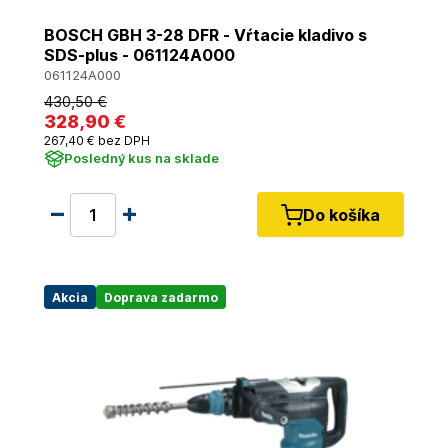
BOSCH GBH 3-28 DFR - Vŕtacie kladivo s
SDS-plus - 061124A000
061124A000
430
,50 €
328
,90 €
267
,40 €
bez DPH
Posledný kus na sklade
Do košíka
Akcia
Doprava zadarmo