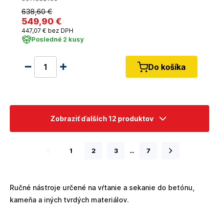
638
,60 €
549
,90 €
447
,07 €
bez DPH
Posledné 2 kusy
Do košíka
Zobraziť ďalších 12 produktov
1
2
3
…
7
Ručné nástroje určené na vŕtanie a sekanie do betónu,
kameňa a iných tvrdých materiálov.