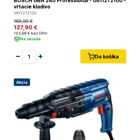
BOSCH GBH 240 Professional - 0611272100 -
vŕtacie kladivo
0611272100
169
,90 €
127
,90 €
103
,98 €
bez DPH
Na sklade
Do košíka
Akcia