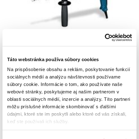
Táto webstránka používa súbory cookies
BOSCH GBH 2-26 DRE Professional -
0611253708 - Vŕtacie kladivo s upínaním
Na prispôsobenie obsahu a reklám, poskytovanie funkcií
SDS-plus
sociálnych médií a analýzu návštevnosti používame
0611253708
súbory cookie. Informácie o tom, ako používate naše
227
,60 €
webové stránky, poskytujeme aj našim partnerom v
165
,90 €
oblasti sociálnych médií, inzercie a analýzy. Títo partneri
134
,88 €
bez DPH
môžu príslušné informácie skombinovať s ďalšími
Na sklade
údajmi, ktoré ste im poskytli alebo ktoré od vás získali,
keď ste používali ich služby.
Do košíka