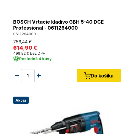
BOSCH Vrtacie kladivo GBH 5-40 DCE
Professional - 0611264000
0611264000
756
,44 €
614
,90 €
499
,92 €
bez DPH
Posledné 4 kusy
Do košíka
Akcia