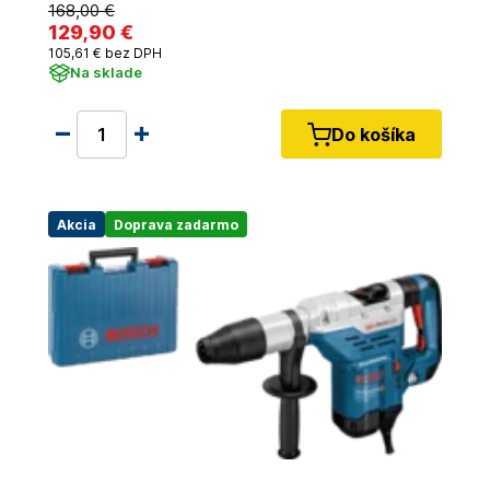
168
,00 €
129
,90 €
105
,61 €
bez DPH
Na sklade
Do košíka
Akcia
Doprava zadarmo