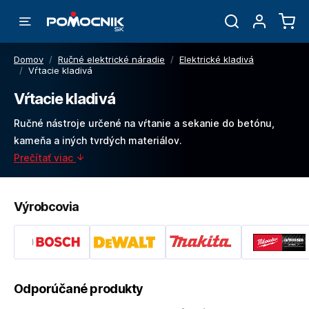
Domov
/
Ručné elektrické náradie
/
Elektrické kladivá
/
Vŕtacie kladivá
Vŕtacie kladivá
Ručné nástroje určené na vŕtanie a sekanie do betónu,
kameňa a iných tvrdých materiálov.
Prečítať viac
Výrobcovia
Odporúčané produkty