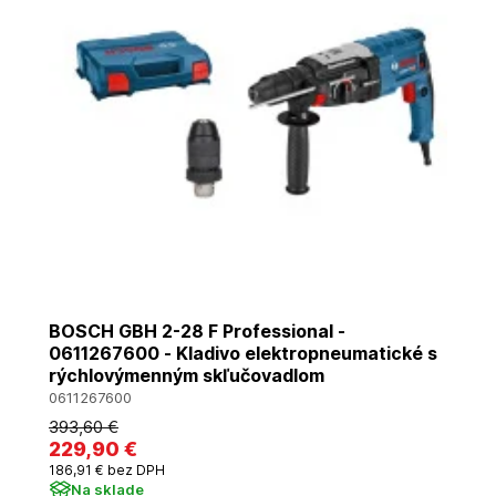
BOSCH GBH 2-28 F Professional -
0611267600 - Kladivo elektropneumatické s
rýchlovýmenným skľučovadlom
0611267600
393
,60 €
229
,90 €
186
,91 €
bez DPH
Na sklade