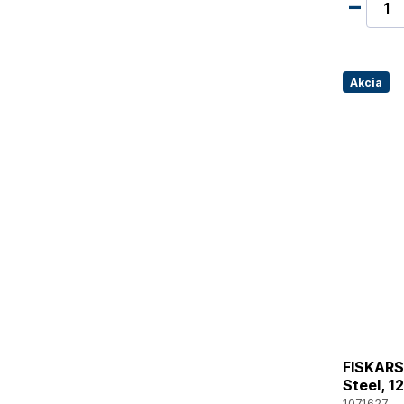
Akcia
FISKARS 
Steel, 1
1071627