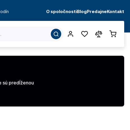
odín
O spoločnosti
Blog
Predajne
Kontakt
e sú predĺženou