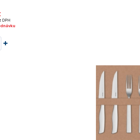
€
z DPH
ednávku