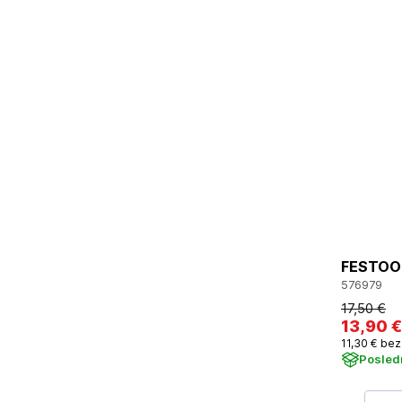
FESTOOL
576979
17
,50 €
13
,90 €
11
,30 €
bez
Posled