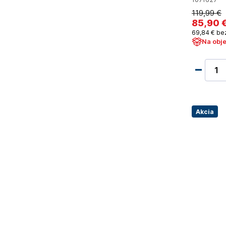
119
,99 €
85
,90 
69
,84 €
be
Na obj
Akcia