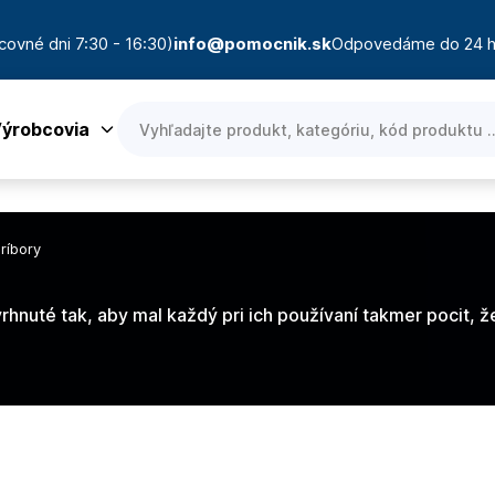
covné dni 7:30 - 16:30)
info@pomocnik.sk
Odpovedáme do 24 h
ýrobcovia
ríbory
hnuté tak, aby mal každý pri ich používaní takmer pocit, ž