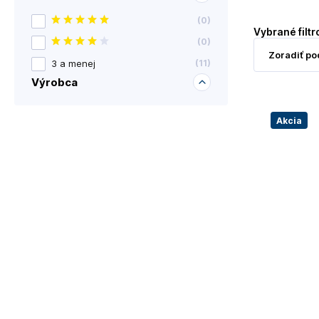
(
0
)
Vybrané filtr
(
0
)
3 a menej
(
11
)
Výrobca
Akcia