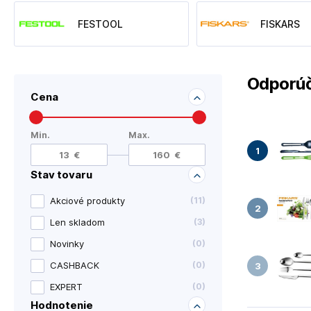
FESTOOL
FISKARS
Odporúč
Cena
Min.
Max.
Stav tovaru
Akciové produkty
(
11
)
Len skladom
(
3
)
Novinky
(
0
)
CASHBACK
(
0
)
EXPERT
(
0
)
Hodnotenie