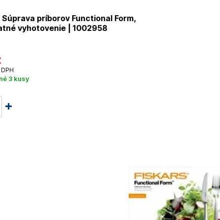
Súprava príborov Functional Form,
atné vyhotovenie | 1002958
€
 DPH
né 3 kusy