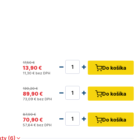
17
,50 €
13
,90 €
Do košíka
11
,30 €
bez DPH
130
,20 €
89
,90 €
Do košíka
73
,09 €
bez DPH
87
,99 €
70
,90 €
Do košíka
57
,64 €
bez DPH
kty (6)