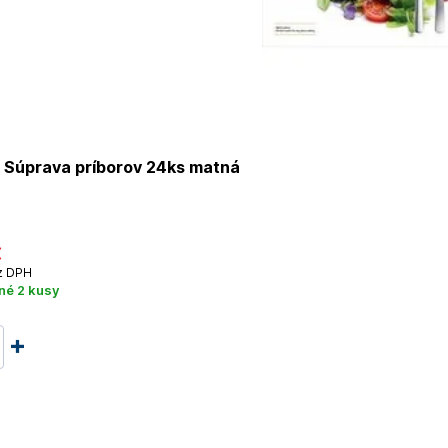
 Súprava príborov 24ks matná
€
z DPH
né 2 kusy