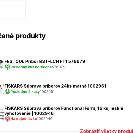
ané produkty
FESTOOL Príbor BST-LCH FT1 576979
Posledný kus na sklade
576979
FISKARS Súprava príborov 24ks matná 1002961
Posledné 2 kusy
1002961
FISKARS Súprava príborov Functional Form, 16 ks, lesklé
vyhotovenie | 1002946
Na objednávku
1002946
Zobraziť všetky produ