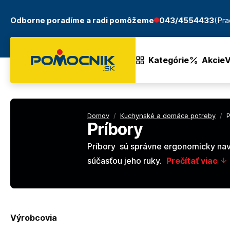
Odborne poradíme a radi pomôžeme
043/4554433
(Pra
Kategórie
Akcie
V
Domov
/
Kuchynské a domáce potreby
/
P
Príbory
Príbory sú správne ergonomicky navr
súčasťou jeho ruky.
Prečítať viac
Výrobcovia