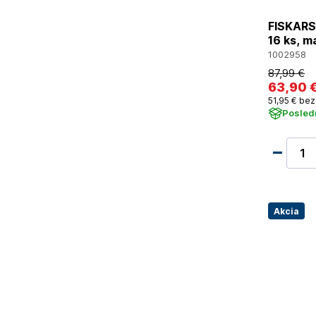
FISKARS 
16 ks, m
1002958
87
,99 €
63
,90 
51
,95 €
bez
Posled
Akcia