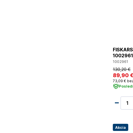
FISKARS
1002961
1002961
130
,20 €
89
,90 
73
,09 €
be
Posled
Akcia