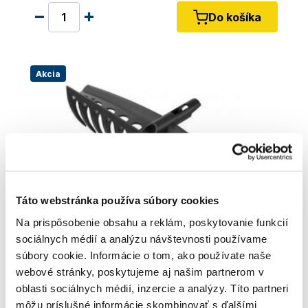
Do košíka
Akcia
Táto webstránka používa súbory cookies
Na prispôsobenie obsahu a reklám, poskytovanie funkcií
sociálnych médií a analýzu návštevnosti používame
súbory cookie. Informácie o tom, ako používate naše
webové stránky, poskytujeme aj našim partnerom v
oblasti sociálnych médií, inzercie a analýzy. Títo partneri
FISKARS Čepeľ na hrable univerzálne Solid™ |
1014917
môžu príslušné informácie skombinovať s ďalšími