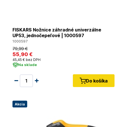
FISKARS Nožnice záhradné univerzálne
UP53, jednočepeľové | 1000597
1000597
79
,99 €
55
,90 €
45
,45 €
bez DPH
Na sklade
Do košíka
Akcia