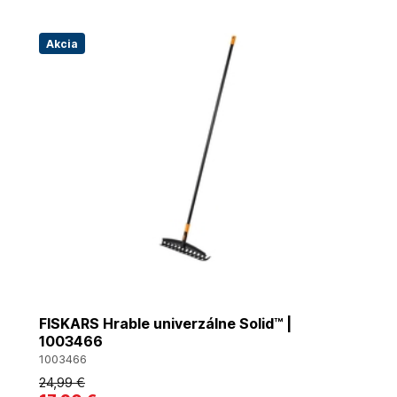
Akcia
FISKARS Hrable univerzálne Solid™ |
1003466
1003466
24
,99 €