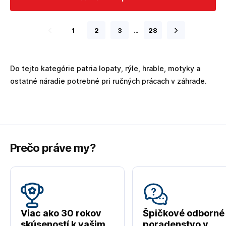
1
2
3
…
28
Do tejto kategórie patria lopaty, rýle, hrable, motyky a
ostatné náradie potrebné pri ručných prácach v záhrade.
Prečo práve my?
Viac ako 30 rokov
Špičkové odborné
skúseností k vašim
poradenstvo v