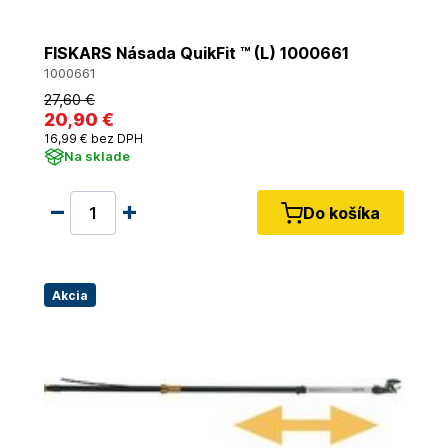
FISKARS Násada QuikFit ™ (L) 1000661
1000661
27
,60 €
20
,90 €
16
,99 €
bez DPH
Na sklade
Do košíka
Akcia