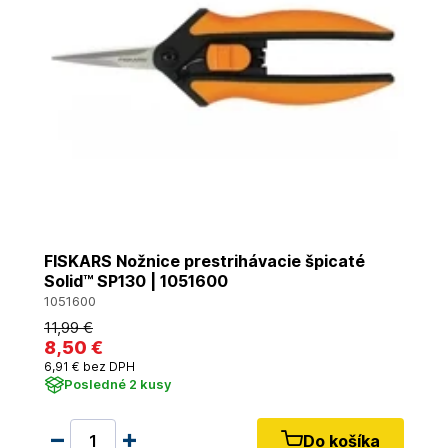
FISKARS Nožnice prestrihávacie špicaté
Solid™ SP130 | 1051600
1051600
11
,99 €
8
,50 €
6
,91 €
bez DPH
Posledné 2 kusy
Do košíka