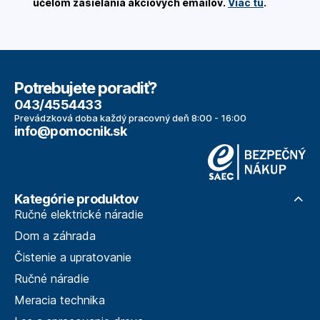
účelom zasielania akciových emailov.
Viac tu
.
Potrebujete poradiť?
043/4554433
Prevádzková doba každý pracovný deň 8:00 - 16:00
info@pomocnik.sk
Kategórie produktov
Ručné elektrické náradie
Dom a záhrada
Čistenie a upratovanie
Ručné náradie
Meracia technika