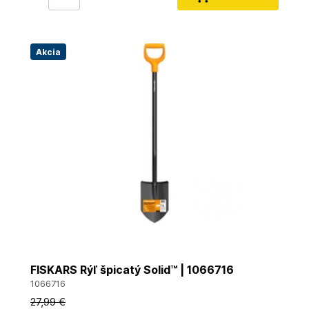
Akcia
FISKARS Rýľ špicatý Solid™ | 1066716
1066716
27
,99 €