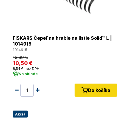
FISKARS Čepeľ na hrable na lístie Solid™ L |
1014915
1014915
13
,99 €
10
,50 €
8
,54 €
bez DPH
Na sklade
Do košíka
Akcia