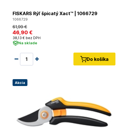
FISKARS Rýľ špicatý Xact™ | 1066729
1066729
61
,99 €
46
,90 €
38
,13 €
bez DPH
Na sklade
Do košíka
Akcia