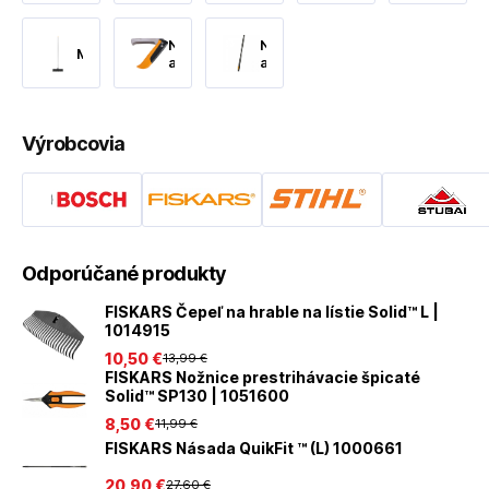
a
vytrh
konáre
buriny
Nože
Násady
Metly
a
a
brúsky
poriská
Výrobcovia
Odporúčané produkty
FISKARS Čepeľ na hrable na lístie Solid™ L |
1014915
10
,50 €
13
,99 €
FISKARS Nožnice prestrihávacie špicaté
Solid™ SP130 | 1051600
8
,50 €
11
,99 €
FISKARS Násada QuikFit ™ (L) 1000661
20
,90 €
27
,60 €