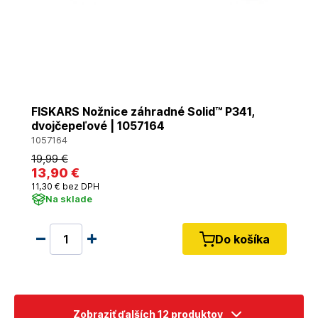
FISKARS Nožnice záhradné Solid™ P341,
dvojčepeľové | 1057164
1057164
19
,99 €
13
,90 €
11
,30 €
bez DPH
Na sklade
Do košíka
Zobraziť ďalších 12 produktov