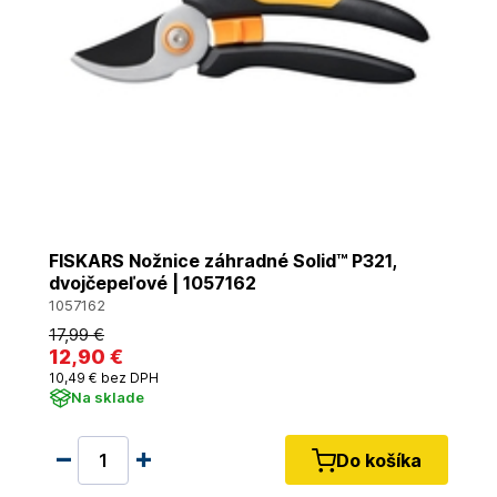
FISKARS Nožnice záhradné Solid™ P321,
dvojčepeľové | 1057162
1057162
17
,99 €
12
,90 €
10
,49 €
bez DPH
Na sklade
Do košíka