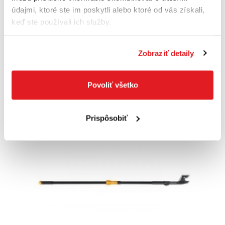
1014917
údajmi, ktoré ste im poskytli alebo ktoré od vás získali,
16
,99 €
keď ste používali ich služby.
12
,90 €
10
,49 €
bez DPH
Na sklade
Zobraziť detaily
Do košíka
Povoliť všetko
Prispôsobiť
Akcia