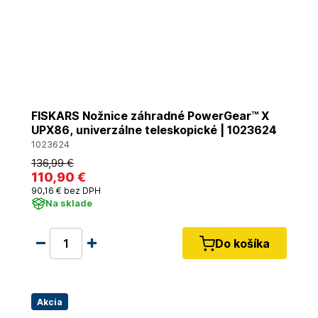
FISKARS Nožnice záhradné PowerGear™ X
UPX86, univerzálne teleskopické | 1023624
1023624
136
,99 €
110
,90 €
90
,16 €
bez DPH
Na sklade
Do košíka
Akcia