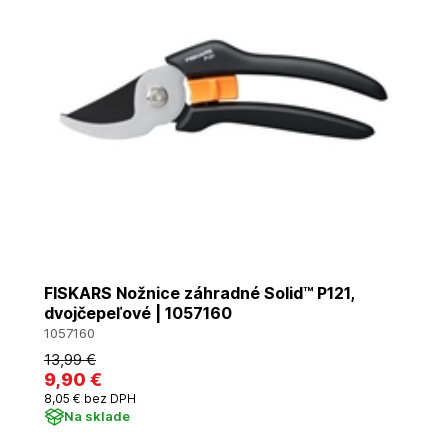
FISKARS Nožnice záhradné Solid™ P121,
dvojčepeľové | 1057160
1057160
13
,99 €
9
,90 €
8
,05 €
bez DPH
Na sklade