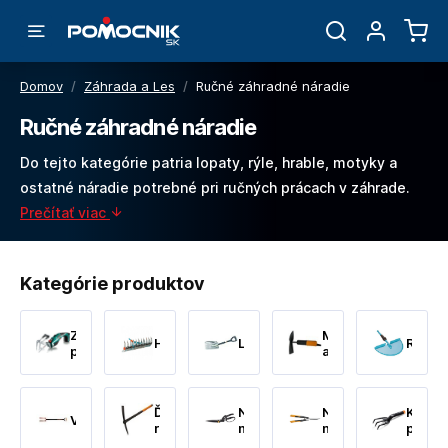
Domov
/
Záhrada a Les
/
Ručné záhradné náradie
Ručné záhradné náradie
Do tejto kategórie patria lopaty, rýle, hrable, motyky a
ostatné náradie potrebné pri ručných prácach v záhrade.
Prečítať viac
Kategórie produktov
Záhradnícke
Motyky
Hrable
Lopaty
Rýle
píly
a
krompáče
Ďalšie
Nožnice
Nožnice
Kultiv
Vidly
ručné
na
na
prevz
náradie
trávu
kríky
a