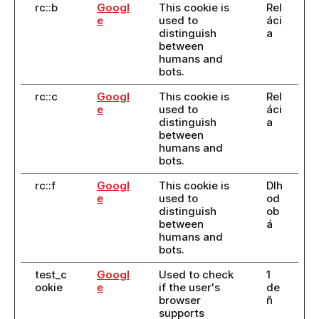
rc::b
Googl
This cookie is
Rel
e
used to
áci
distinguish
a
between
humans and
bots.
rc::c
Googl
This cookie is
Rel
e
used to
áci
distinguish
a
between
humans and
bots.
rc::f
Googl
This cookie is
Dlh
e
used to
od
distinguish
ob
between
á
humans and
bots.
test_c
Googl
Used to check
1
ookie
e
if the user's
de
browser
ň
supports