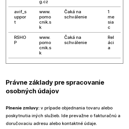
g.cz
avif_s
www.
Čaká na
1
uppor
pomo
schválenie
me
t
cnik.s
sia
k
c
RSHO
www.
Čaká na
Rel
P
pomo
schválenie
áci
cnik.s
a
k
Právne základy pre spracovanie
osobných údajov
Plnenie zmluvy:
v prípade objednania tovaru alebo
poskytnutia iných služieb. Ide prevažne o fakturačnú a
doručovaciu adresu alebo kontaktné údaje.