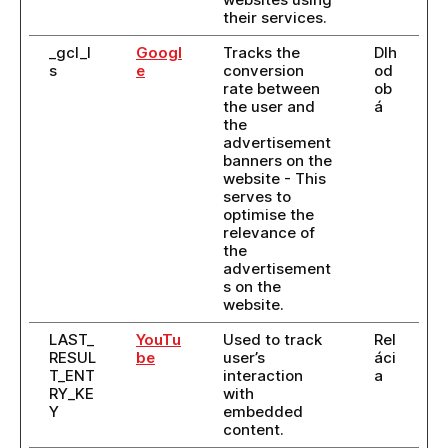
their services.
_gcl_l
Googl
Tracks the
Dlh
s
e
conversion
od
rate between
ob
the user and
á
the
advertisement
banners on the
website - This
serves to
optimise the
relevance of
the
advertisement
s on the
website.
LAST_
YouTu
Used to track
Rel
RESUL
be
user’s
áci
T_ENT
interaction
a
RY_KE
with
Y
embedded
content.