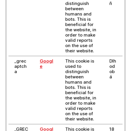
distinguish
ň
between
humans and
bots. This is
beneficial for
the website, in
order to make
valid reports
on the use of
their website.
_grec
Googl
This cookie is
Dlh
aptch
e
used to
od
a
distinguish
ob
between
á
humans and
bots. This is
beneficial for
the website, in
order to make
valid reports
on the use of
their website.
_GREC
Googl
This cookie is
18