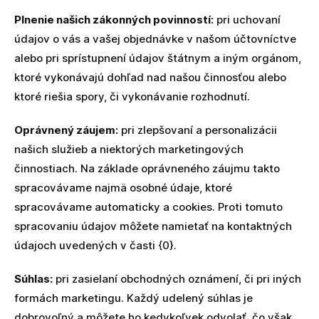
Plnenie našich zákonných povinností:
pri uchovaní
údajov o vás a vašej objednávke v našom účtovníctve
alebo pri sprístupnení údajov štátnym a iným orgánom,
ktoré vykonávajú dohľad nad našou činnosťou alebo
ktoré riešia spory, či vykonávanie rozhodnutí.
Oprávnený záujem:
pri zlepšovaní a personalizácii
našich služieb a niektorých marketingových
činnostiach. Na základe oprávneného záujmu takto
spracovávame najmä osobné údaje, ktoré
spracovávame automaticky a cookies. Proti tomuto
spracovaniu údajov môžete namietať na kontaktných
údajoch uvedených v časti {0}.
Súhlas:
pri zasielaní obchodných oznámení, či pri iných
formách marketingu. Každý udelený súhlas je
dobrovoľný a môžete ho kedykoľvek odvolať, čo však