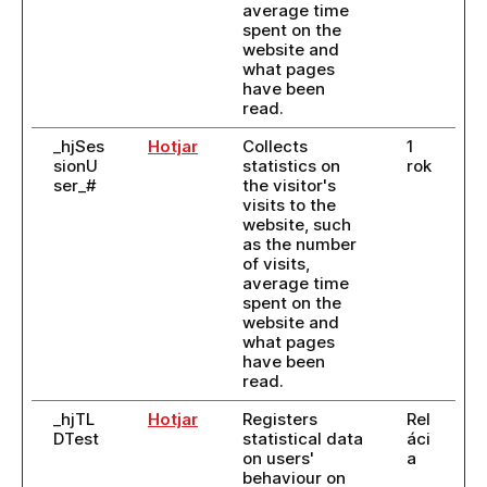
average time
spent on the
website and
what pages
have been
read.
_hjSes
Hotjar
Collects
1
sionU
statistics on
rok
ser_#
the visitor's
visits to the
website, such
as the number
of visits,
average time
spent on the
website and
what pages
have been
read.
_hjTL
Hotjar
Registers
Rel
DTest
statistical data
áci
on users'
a
behaviour on