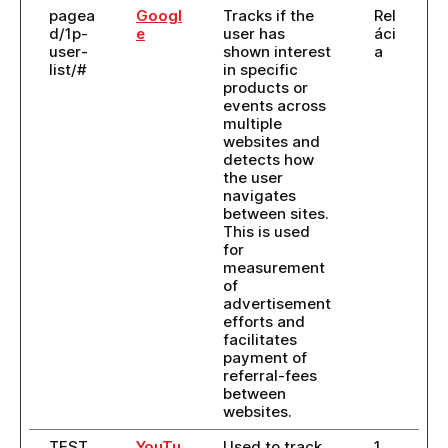
pagea
Googl
Tracks if the
Rel
d/1p-
e
user has
áci
user-
shown interest
a
list/#
in specific
products or
events across
multiple
websites and
detects how
the user
navigates
between sites.
This is used
for
measurement
of
advertisement
efforts and
facilitates
payment of
referral-fees
between
websites.
TEST
YouTu
Used to track
1