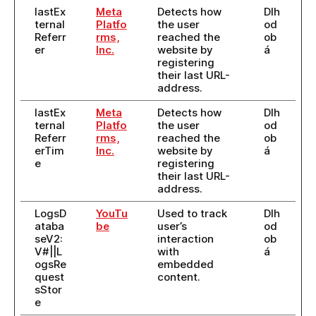
lastEx
Meta
Detects how
Dlh
ternal
Platfo
the user
od
Referr
rms,
reached the
ob
er
Inc.
website by
á
registering
their last URL-
address.
lastEx
Meta
Detects how
Dlh
ternal
Platfo
the user
od
Referr
rms,
reached the
ob
erTim
Inc.
website by
á
e
registering
their last URL-
address.
LogsD
YouTu
Used to track
Dlh
ataba
be
user’s
od
seV2:
interaction
ob
V#||L
with
á
ogsRe
embedded
quest
content.
sStor
e