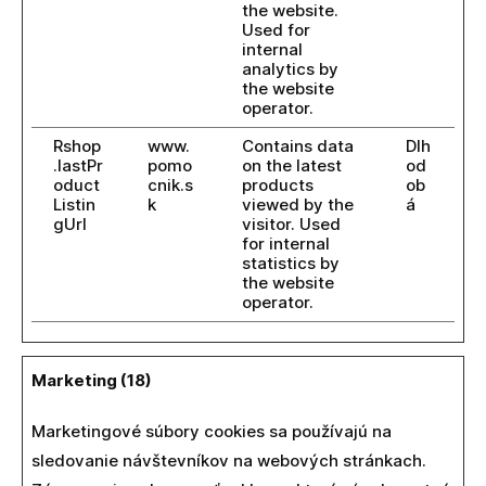
the website.
Used for
internal
analytics by
the website
operator.
Rshop
www.
Contains data
Dlh
.lastPr
pomo
on the latest
od
oduct
cnik.s
products
ob
Listin
k
viewed by the
á
gUrl
visitor. Used
for internal
statistics by
the website
operator.
Marketing (18)
Marketingové súbory cookies sa používajú na
sledovanie návštevníkov na webových stránkach.