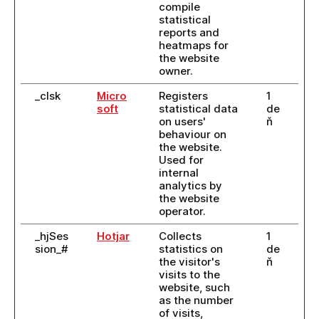
compile
statistical
reports and
heatmaps for
the website
owner.
_clsk
Micro
Registers
1
soft
statistical data
de
on users'
ň
behaviour on
the website.
Used for
internal
analytics by
the website
operator.
_hjSes
Hotjar
Collects
1
sion_#
statistics on
de
the visitor's
ň
visits to the
website, such
as the number
of visits,