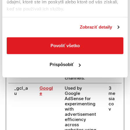
údajmi, ktoré ste im poskytli alebo ktoré od vás získali,
marketing
keď ste používali ich služby.
channels.
_ga_#
Googl
Used to send
2
e
data to Google
rok
Zobraziť detaily
Analytics
ov
about the
visitor's
Povoliť všetko
device and
behavior.
Tracks the
visitor across
Prispôsobiť
devices and
marketing
channels.
_gcl_a
Googl
Used by
3
u
e
Google
me
AdSense for
sia
experimenting
co
with
v
advertisement
efficiency
across
websites using