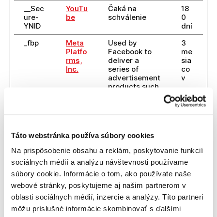
__Sec
YouTu
Čaká na
18
ure-
be
schválenie
0
YNID
dní
_fbp
Meta
Used by
3
Platfo
Facebook to
me
rms,
deliver a
sia
Inc.
series of
co
advertisement
v
products such
as real time
bidding from
third party
advertisers.
Táto webstránka používa súbory cookies
_ga
Googl
Used to send
2
e
data to Google
rok
Na prispôsobenie obsahu a reklám, poskytovanie funkcií
Analytics
ov
sociálnych médií a analýzu návštevnosti používame
about the
visitor's
súbory cookie. Informácie o tom, ako používate naše
device and
webové stránky, poskytujeme aj našim partnerom v
behavior.
oblasti sociálnych médií, inzercie a analýzy. Títo partneri
Tracks the
visitor across
môžu príslušné informácie skombinovať s ďalšími
devices and