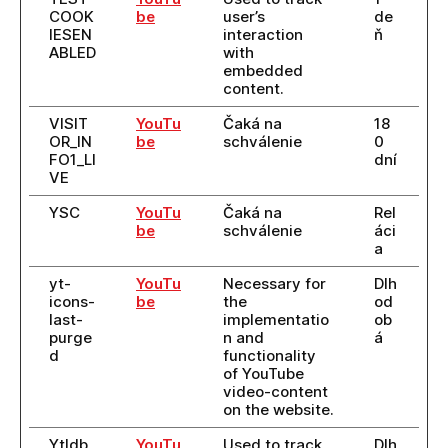
COOK
be
user’s
de
IESEN
interaction
ň
ABLED
with
embedded
content.
VISIT
YouTu
Čaká na
18
OR_IN
be
schválenie
0
FO1_LI
dní
VE
YSC
YouTu
Čaká na
Rel
be
schválenie
áci
a
yt-
YouTu
Necessary for
Dlh
icons-
be
the
od
last-
implementatio
ob
purge
n and
á
d
functionality
of YouTube
video-content
on the website.
YtIdb
YouTu
Used to track
Dlh