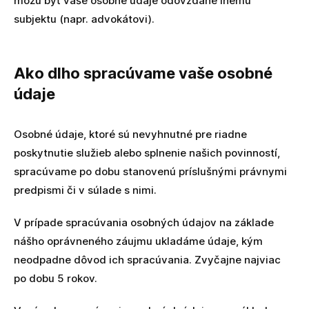
môžu byť vaše osobné údaje odovzdané inému
subjektu (napr. advokátovi).
Ako dlho spracúvame vaše osobné
údaje
Osobné údaje, ktoré sú nevyhnutné pre riadne
poskytnutie služieb alebo splnenie našich povinností,
spracúvame po dobu stanovenú príslušnými právnymi
predpismi či v súlade s nimi.
V prípade spracúvania osobných údajov na základe
nášho oprávneného záujmu ukladáme údaje, kým
neodpadne dôvod ich spracúvania. Zvyčajne najviac
po dobu 5 rokov.