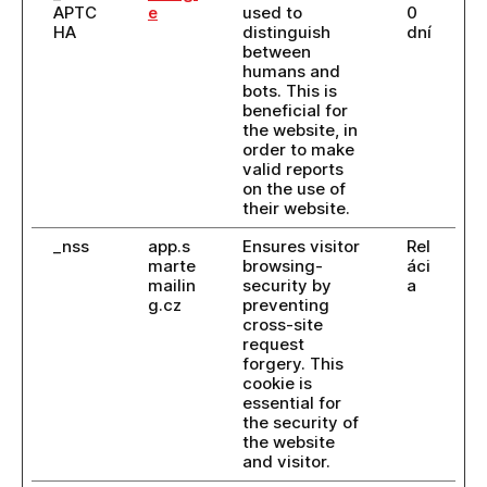
APTC
e
used to
0
HA
distinguish
dní
between
humans and
bots. This is
beneficial for
the website, in
order to make
valid reports
on the use of
their website.
_nss
app.s
Ensures visitor
Rel
marte
browsing-
áci
mailin
security by
a
g.cz
preventing
cross-site
request
forgery. This
cookie is
essential for
the security of
the website
and visitor.