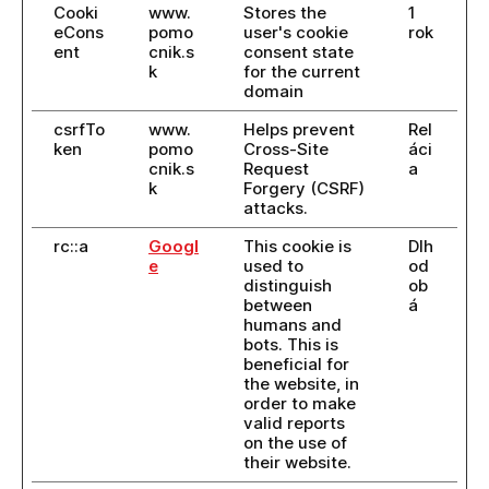
Cooki
www.
Stores the
1
eCons
pomo
user's cookie
rok
ent
cnik.s
consent state
k
for the current
domain
csrfTo
www.
Helps prevent
Rel
ken
pomo
Cross-Site
áci
cnik.s
Request
a
k
Forgery (CSRF)
attacks.
rc::a
Googl
This cookie is
Dlh
e
used to
od
distinguish
ob
between
á
humans and
bots. This is
beneficial for
the website, in
order to make
valid reports
on the use of
their website.