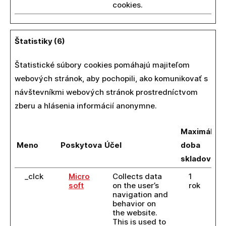
cookies.
Štatistiky (6)
Štatistické súbory cookies pomáhajú majiteľom
webových stránok, aby pochopili, ako komunikovať s
návštevníkmi webových stránok prostredníctvom
zberu a hlásenia informácií anonymne.
Maximálna
Meno
Poskytovateľ
Účel
doba
skladovani
_clck
Micro
Collects data
1
soft
on the user’s
rok
navigation and
behavior on
the website.
This is used to