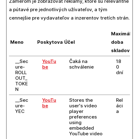
Zámerom je zobrazovať reklamy, ktoré sú relevantné
a pútavé pre jednotlivých užívateľov, a tým
cennejšie pre vydavateľov a inzerentov tretích strán.
Maximálna
Meno
Poskytovateľ
Účel
doba
skladovani
__Sec
YouTu
Čaká na
18
ure-
be
schválenie
0
ROLL
dní
OUT_
TOKE
N
__Sec
YouTu
Stores the
Rel
ure-
be
user's video
áci
YEC
player
a
preferences
using
embedded
YouTube video