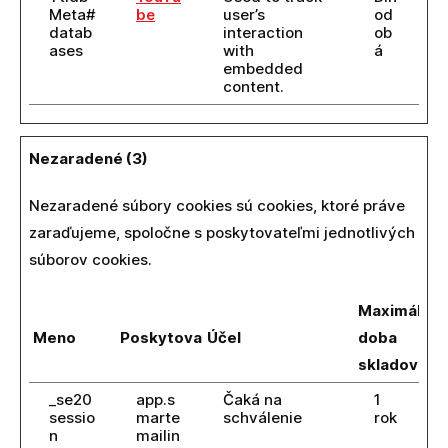
Meta#
be
user’s
od
datab
interaction
ob
ases
with
á
embedded
content.
Nezaradené (3)
Nezaradené súbory cookies sú cookies, ktoré práve
zaraďujeme, spoločne s poskytovateľmi jednotlivých
súborov cookies.
Maximálna
Meno
Poskytovateľ
Účel
doba
skladovani
_se20
app.s
Čaká na
1
sessio
marte
schválenie
rok
n
mailin