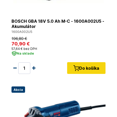
BOSCH GBA 18V 5.0 Ah M-C - 1600A002U5 -
Akumulátor
1600A002U5
196
,80 €
70
,90 €
57
,64 €
bez DPH
Na sklade
Do košíka
Akcia