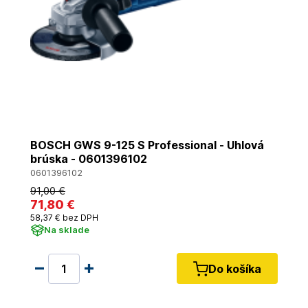
BOSCH GWS 9-125 S Professional - Uhlová
brúska - 0601396102
0601396102
91
,00 €
71
,80 €
58
,37 €
bez DPH
Na sklade
Do košíka