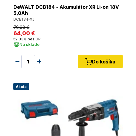
DeWALT DCB184 - Akumulátor XR Li-on 18V
5,0Ah
DCB184-XJ
76
,90 €
64
,00 €
52
,03 €
bez DPH
Na sklade
Do košíka
Akcia