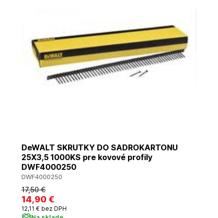
DeWALT SKRUTKY DO SADROKARTONU
25X3,5 1000KS pre kovové profily
DWF4000250
DWF4000250
17
,50 €
14
,90 €
12
,11 €
bez DPH
Na sklade