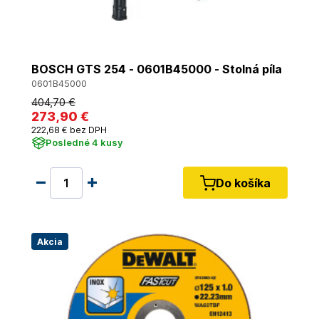
BOSCH GTS 254 - 0601B45000 - Stolná píla
0601B45000
404
,70 €
273
,90 €
222
,68 €
bez DPH
Posledné 4 kusy
Do košíka
Akcia