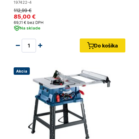
197422-4
112
,99 €
85
,00 €
69
,11 €
bez DPH
Na sklade
Do košíka
Akcia