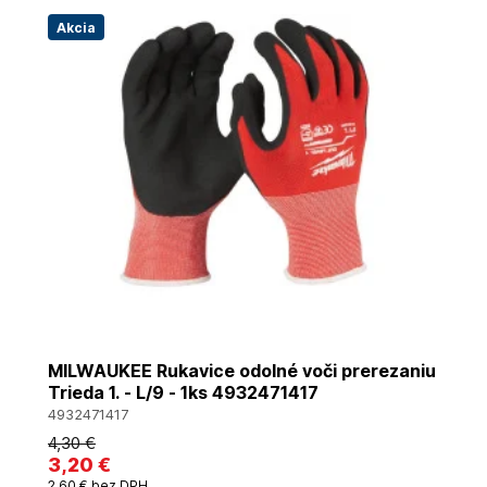
Akcia
MILWAUKEE Rukavice odolné voči prerezaniu
Trieda 1. - L/9 - 1ks 4932471417
4932471417
4
,30 €
3
,20 €
2
,60 €
bez DPH