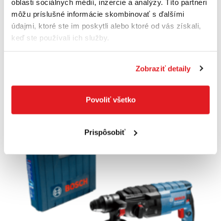
oblasti sociálnych médií, inzercie a analýzy. Títo partneri
BOSCH GAS 12-25 PL Professional -
060197C100 - Profesionálny vysávač na
môžu príslušné informácie skombinovať s ďalšími
mokré / suché vysávanie
údajmi, ktoré ste im poskytli alebo ktoré od vás získali,
060197C100
keď ste používali ich služby.
280
,50 €
167
,90 €
136
,50 €
bez DPH
Zobraziť detaily
Na sklade
Povoliť všetko
Do košíka
Prispôsobiť
Akcia