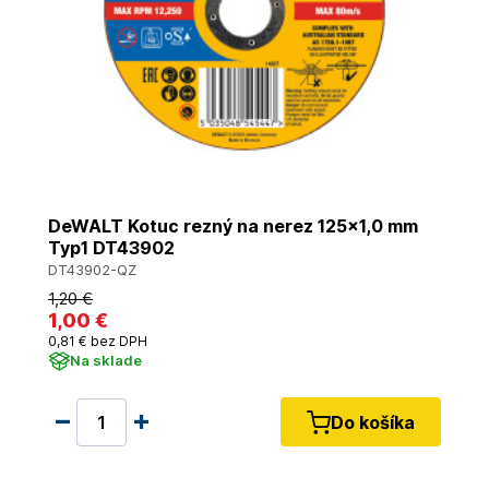
DeWALT Kotuc rezný na nerez 125x1,0 mm
Typ1 DT43902
DT43902-QZ
1
,20 €
1
,00 €
0
,81 €
bez DPH
Na sklade
Do košíka