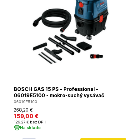
BOSCH GAS 15 PS - Professional -
06019E5100 - mokro-suchý vysávač
06019E5100
268
,20 €
159
,00 €
129
,27 €
bez DPH
Na sklade