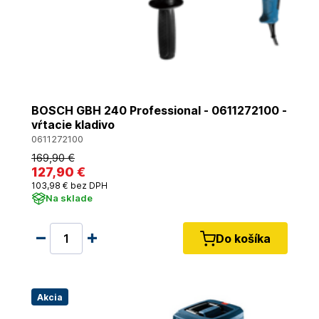
BOSCH GBH 240 Professional - 0611272100 -
vŕtacie kladivo
0611272100
169
,90 €
127
,90 €
103
,98 €
bez DPH
Na sklade
Do košíka
Akcia