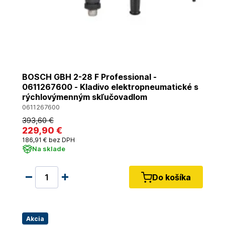
BOSCH GBH 2-28 F Professional -
0611267600 - Kladivo elektropneumatické s
rýchlovýmenným skľučovadlom
0611267600
393
,60 €
229
,90 €
186
,91 €
bez DPH
Na sklade
Do košíka
Akcia