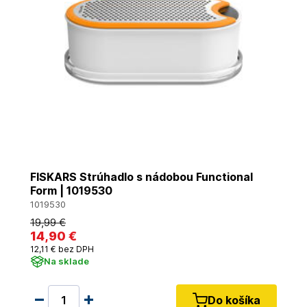
FISKARS Strúhadlo s nádobou Functional
Form | 1019530
1019530
19
,99 €
14
,90 €
12
,11 €
bez DPH
Na sklade
Do košíka