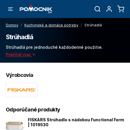
Domov
/
Kuchynské a domáce potreby
/
Strúhadlá
Strúhadlá
Strúhadlá pre jednoduché každodenné použitie.
Prečítať viac
Výrobcovia
Odporúčané produkty
FISKARS Strúhadlo s nádobou Functional Form
| 1019530