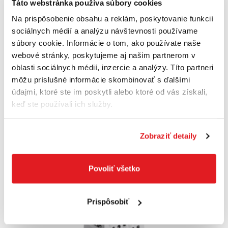
Táto webstránka používa súbory cookies
Na prispôsobenie obsahu a reklám, poskytovanie funkcií
sociálnych médií a analýzu návštevnosti používame
FISKARS Plátkovač na mäkké syry Functional
súbory cookie. Informácie o tom, ako používate naše
Form | 1016128
webové stránky, poskytujeme aj našim partnerom v
1016128
oblasti sociálnych médií, inzercie a analýzy. Títo partneri
11
,99 €
8
,90 €
môžu príslušné informácie skombinovať s ďalšími
7
,24 €
bez DPH
údajmi, ktoré ste im poskytli alebo ktoré od vás získali,
Posledný kus na sklade
keď ste používali ich služby.
Do košíka
Zobraziť detaily
Povoliť všetko
Akcia
Prispôsobiť