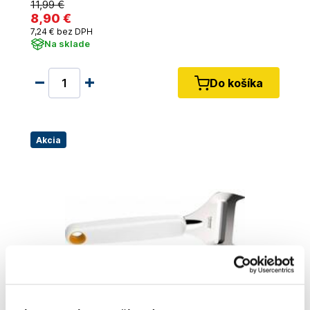
11
,99 €
8
,90 €
7
,24 €
bez DPH
Na sklade
Do košíka
Akcia