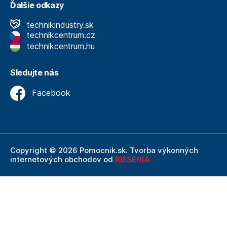
Ďalšie odkazy
technikindustry.sk
technikcentrum.cz
technikcentrum.hu
Sledujte nás
Facebook
Copyright © 2026 Pomocnik.sk. Tvorba výkonných
internetových obchodov od
RIESENIA
Internetový obchod Pomocnik.sk
je neoddeliteľnou
súčasťou spoločnosti Technik
, ktorá je lídrom v oblasti
technického vybavenia a nástrojov. Ako súčasť firmy
Technik, Pomocnik.sk ťaží z dlhoročných skúseností,
odbornosti a silného zázemia, ktoré spoločnosť Technik
prináša.