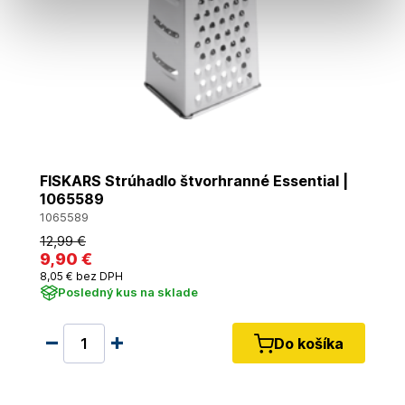
FISKARS Strúhadlo štvorhranné Essential |
1065589
1065589
12
,99 €
9
,90 €
8
,05 €
bez DPH
Posledný kus na sklade
Do košíka