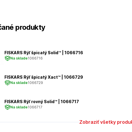
ané produkty
FISKARS Rýľ špicatý Solid™ | 1066716
Na sklade
1066716
FISKARS Rýľ špicatý Xact™ | 1066729
Na sklade
1066729
FISKARS Rýľ rovný Solid™ | 1066717
Na sklade
1066717
Zobraziť všetky produ