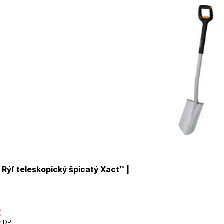
Rýľ teleskopický špicatý Xact™ |
2
€
z DPH