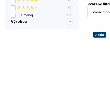
(
0
)
Vybrané filtr
(
0
)
3 a menej
(
14
)
Výrobca
Akcia