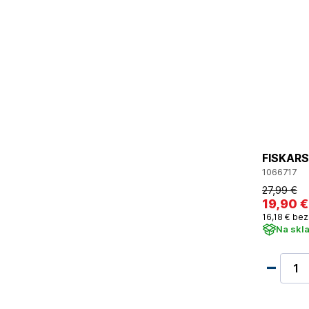
FISKARS 
1066717
27
,99 €
19
,90 €
16
,18 €
bez
Na skl