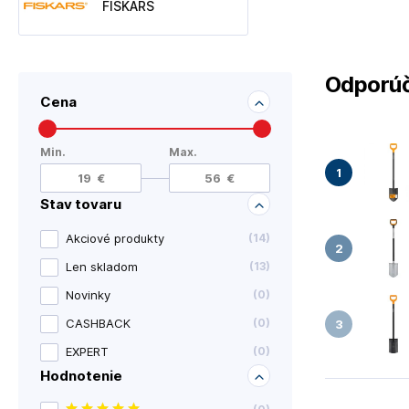
FISKARS
Odporúč
Cena
Min.
Max.
Stav tovaru
Akciové produkty
(
14
)
Len skladom
(
13
)
Novinky
(
0
)
CASHBACK
(
0
)
EXPERT
(
0
)
Hodnotenie