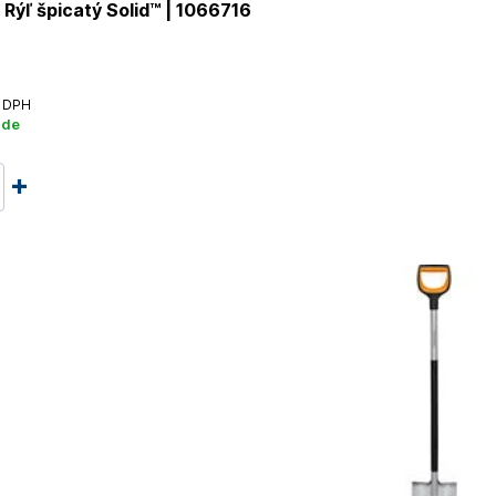
Rýľ špicatý Solid™ | 1066716
 DPH
ade