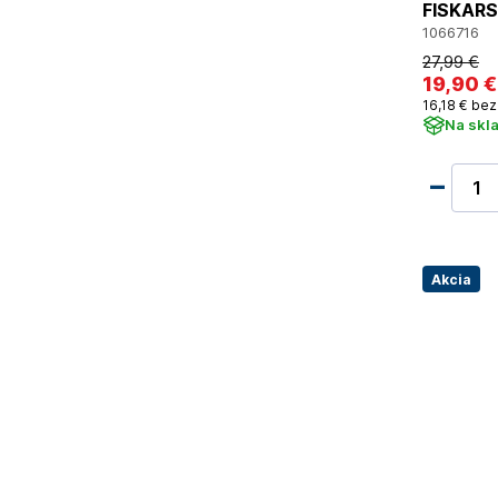
FISKARS 
1066716
27
,99 €
19
,90 €
16
,18 €
bez
Na skl
Akcia