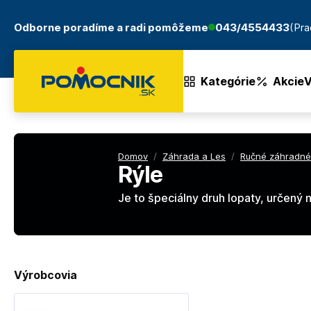
Odborne poradíme a radi pomôžeme
043/4554433
(Pra
Kategórie
Akcie
V
Domov
/
Záhrada a Les
/
Ručné záhradné
Rýle
Je to špeciálny druh lopaty, určený
Výrobcovia