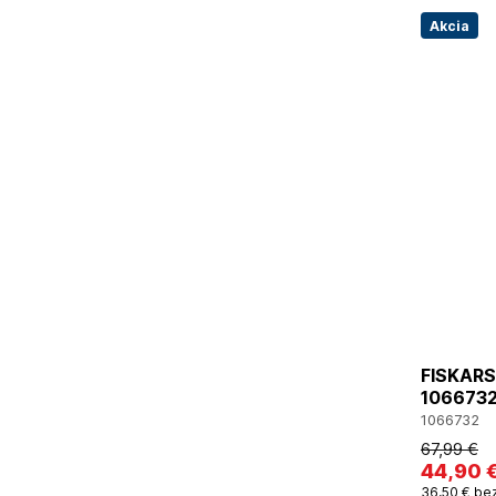
Akcia
FISKARS 
106673
1066732
67
,99 €
44
,90 
36
,50 €
be