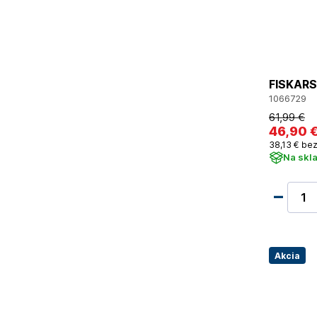
FISKARS 
1066729
61
,99 €
46
,90 
38
,13 €
bez
Na skl
Akcia