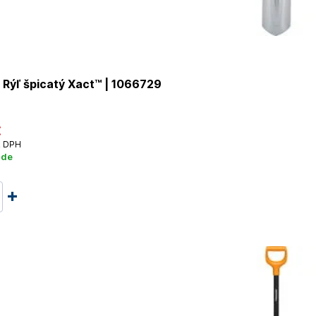
Rýľ špicatý Xact™ | 1066729
€
 DPH
ade