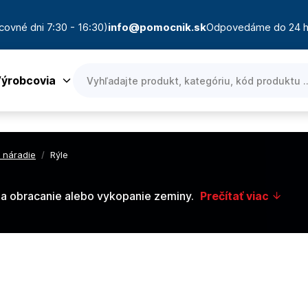
covné dni 7:30 - 16:30)
info@pomocnik.sk
Odpovedáme do 24 h
ýrobcovia
 náradie
/
Rýle
 na obracanie alebo vykopanie zeminy.
Prečítať viac