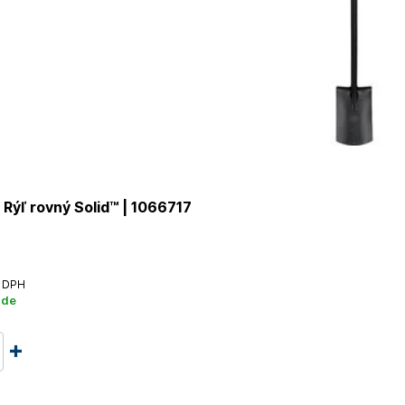
Rýľ rovný Solid™ | 1066717
 DPH
ade