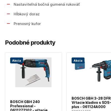
Nastaviteľná bočná gumená rukoväť
Hĺbkový doraz
Prenosný kufor
Podobné produkty
Akcia
Akcia
BOSCH GBH 3-28 DFR
BOSCH GBH 240
Vŕtacie kladivo s SDS
Professional -
plus - 061124A000
0611272102 - vŕtacie