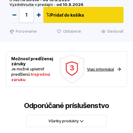
Vyzdvihnutie v predajni -
od 10.8.2026
Pridať do košíka
Porovnanie
Obľubené
Sledovať
Možnosť predĺženej
záruky
3
Je možné uplatniť
Viac informácií
predĺženú
trojročnú
záruku
Odporúčané príslušenstvo
Všetky produkty