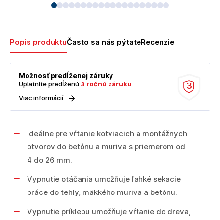
Popis produktu
Často sa nás pýtate
Recenzie
Možnosť predĺženej záruky
Uplatnite predĺženú
3 ročnú záruku
3
Viac informácií
Ideálne pre vŕtanie kotviacich a montážnych
otvorov do betónu a muriva s priemerom od
4 do 26 mm.
Vypnutie otáčania umožňuje ľahké sekacie
práce do tehly, mäkkého muriva a betónu.
Vypnutie príklepu umožňuje vŕtanie do dreva,