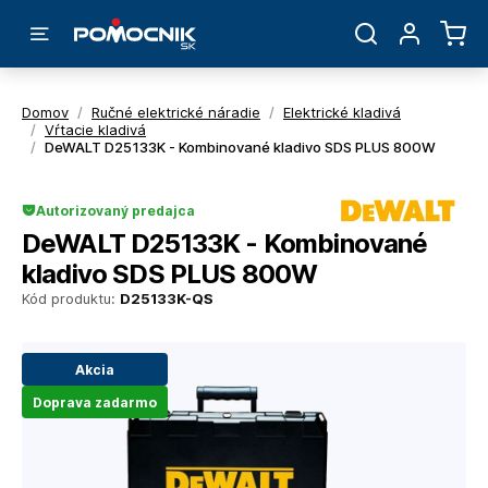
Domov
/
Ručné elektrické náradie
/
Elektrické kladivá
/
Vŕtacie kladivá
/
DeWALT D25133K - Kombinované kladivo SDS PLUS 800W
Autorizovaný predajca
DeWALT D25133K - Kombinované
kladivo SDS PLUS 800W
Kód produktu:
D25133K-QS
Akcia
Doprava zadarmo