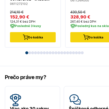
061124A000
kladivo + sada vrtákov a
0611272102
sekáč
214
,10 €
430
,50 €
152
,90 €
328
,90 €
124
,31 €
bez DPH
267
,40 €
bez DPH
Posledné 3 kusy
Posledný kus na skl
Do košíka
Do košíka
Prečo práve my?
Viac ako 30 rokov
Špičkové odborné