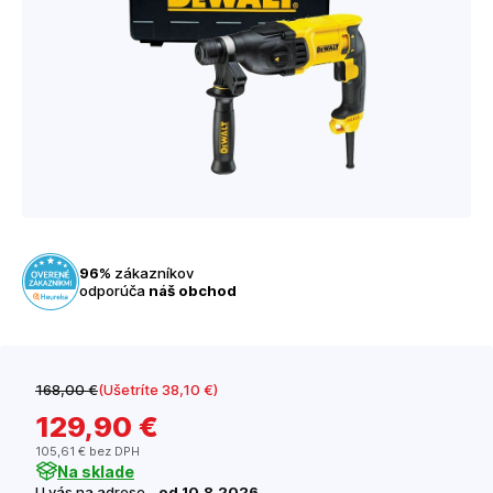
96%
zákazníkov
odporúča
náš obchod
168
,00 €
(Ušetríte 38
,10 €
)
129
,90 €
105
,61 €
bez DPH
Na sklade
U vás na adrese -
od 10.8.2026