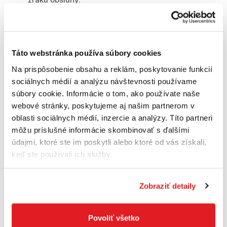
Technické parametre:
Táto webstránka používa súbory cookies
Príkon: 800 W
Na prispôsobenie obsahu a reklám, poskytovanie funkcií
sociálnych médií a analýzu návštevnosti používame
Výkon: 395 W
súbory cookie. Informácie o tom, ako používate naše
Otáčky naprázdno: 0 - 1 500 ot./min
webové stránky, poskytujeme aj našim partnerom v
oblasti sociálnych médií, inzercie a analýzy. Títo partneri
Počet úderov / min: 0 - 5 500 ú / min
môžu príslušné informácie skombinovať s ďalšími
Energia rázu (EPTA / 2009): 2,6 J
údajmi, ktoré ste im poskytli alebo ktoré od vás získali,
keď ste používali ich služby.
Držiak nástrojov: SDS-Plus
Max. priemer otvoru [drevo]: 30 mm
Zobraziť detaily
Max. priemer otvoru [kov]: 13 mm
Povoliť všetko
Max. priemer otvoru [betón]: 26 mm