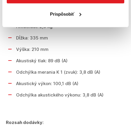
Max. priemer otvoru [vŕtacia korunka]: 50
Prispôsobiť
mm
Hmotnosť: 2,6 kg
Dĺžka: 335 mm
Výška: 210 mm
Akustiský tlak: 89 dB (A)
Odchýlka merania K 1 (zvuk): 3,8 dB (A)
Akustický výkon: 100,1 dB (A)
Odchýlka akustického výkonu: 3,8 dB (A)
Rozsah dodávky: