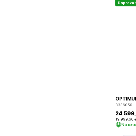
Doprava
OPTIMUM
3336050
24 599
19 999
,60 
Na ext