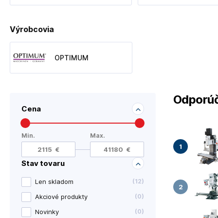
Výrobcovia
OPTIMUM
Odporúč
Cena
Min.
Max.
Stav tovaru
Len skladom
(
12
)
Akciové produkty
(
0
)
Novinky
(
0
)