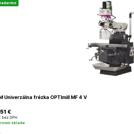
 zadarmo
 Univerzálna frézka OPTImill MF 4 V
,51 €
€
bez DPH
ernom sklade