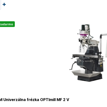
 zadarmo
 Univerzálna frézka OPTImill MF 2 V