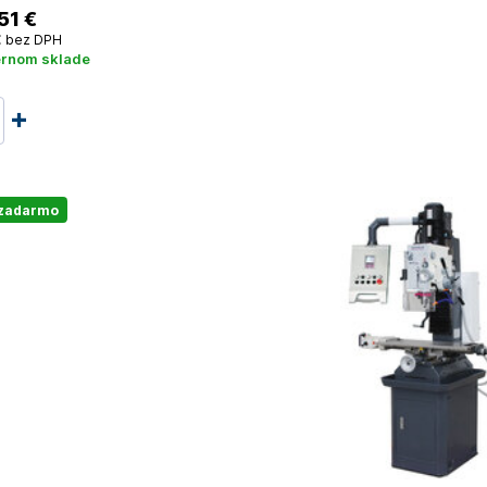
51 €
€
bez DPH
ernom sklade
 zadarmo