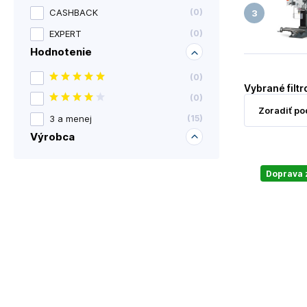
CASHBACK
(
0
)
EXPERT
(
0
)
Hodnotenie
(
0
)
Vybrané filtr
(
0
)
3 a menej
(
15
)
Výrobca
Doprava