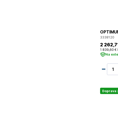
OPTIMUM 
3338120
2 262
,7
1 839
,60 €
Na ext
Doprava