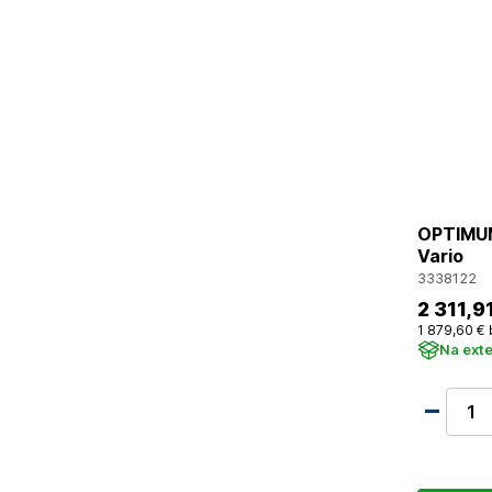
OPTIMUM 
Vario
3338122
2 311
,9
1 879
,60 €
Na ext