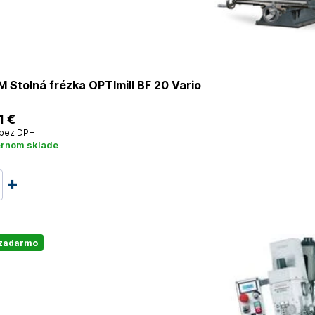
Stolná frézka OPTImill BF 20 Vario
1 €
bez DPH
ernom sklade
 zadarmo