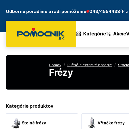
Odborne poradíme a radi pomôžeme
043/4554433
(Pra
Kategórie
Akcie
V
Domov
/
Ručné elektrické náradie
/
Staci
Frézy
Kategórie produktov
Stolné frézy
Vŕtačko frézy