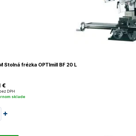
Stolná frézka OPTImill BF 20 L
1 €
bez DPH
ernom sklade