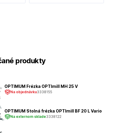
ané produkty
OPTIMUM Frézka OPTImill MH 25 V
Na objednávku
3338155
OPTIMUM Stolná frézka OPTImill BF 20 L Vario
Na externom sklade
3338122