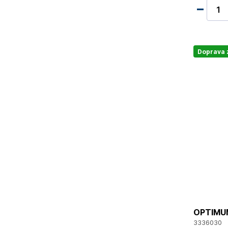
Doprava
OPTIMUM
3336030