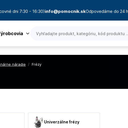
covné dni 7:30 - 16:30)
info@pomocnik.sk
Odpovedáme do 24 h
ýrobcovia
onárne náradie
/
Frézy
Univerzálne frézy