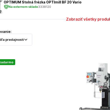
OPTIMUM Stolná frézka OPTImill BF 20 Vario
Na externom sklade
3338120
Zobraziť všetky produ
ovanie:
 zadarmo