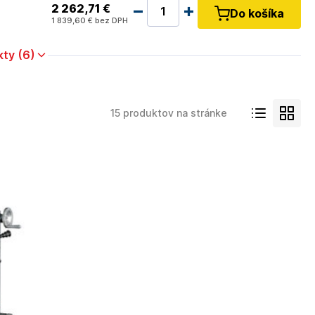
2 262
,71 €
Do košíka
1 839
,60 €
bez DPH
kty (6)
15 produktov na stránke