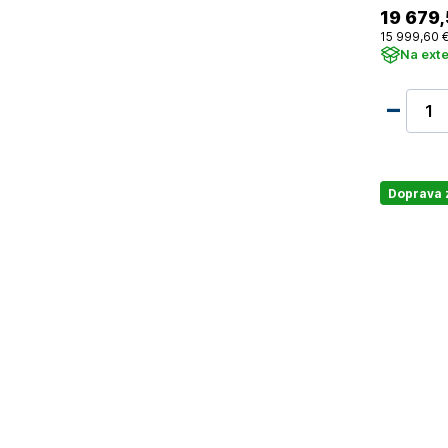
19 679
,
15 999
,60 
Na ext
Doprava