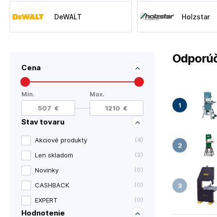
DeWALT
Holzstar
Odporúč
Cena
Min.
Max.
Stav tovaru
Akciové produkty
(
4
)
Len skladom
(
2
)
Novinky
(
0
)
CASHBACK
(
0
)
EXPERT
(
0
)
Hodnotenie