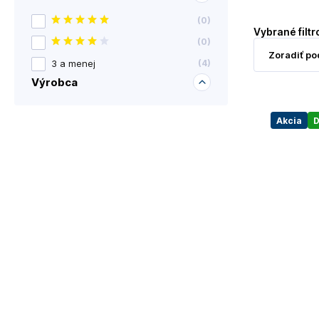
(
0
)
Vybrané filtr
(
0
)
3 a menej
(
4
)
Výrobca
Akcia
D