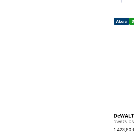
Akcia
D
DeWALT 
DW876-QS
1 423
,80 