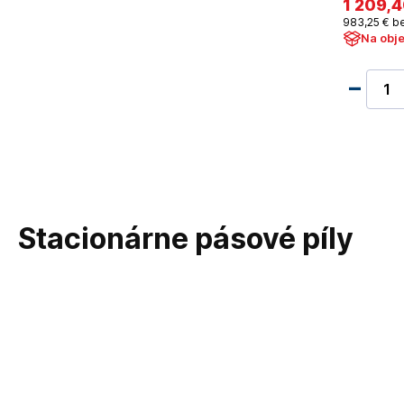
1 209
,4
983
,25 €
be
Na obj
Stacionárne pásové píly