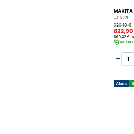
MAKITA 
LB1200F
920
,10 €
822
,90
669
,02 €
b
na skl
Akcia
D