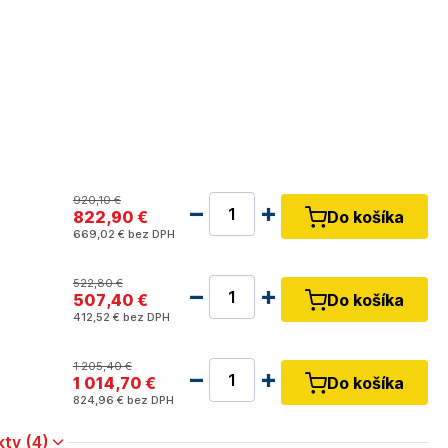
920
,10 €
822
,90 €
Do košíka
669
,02 €
bez DPH
522
,80 €
507
,40 €
Do košíka
412
,52 €
bez DPH
1 205
,40 €
1 014
,70 €
Do košíka
824
,96 €
bez DPH
kty (4)