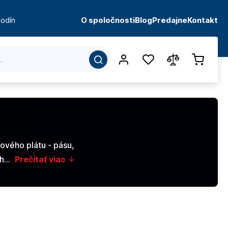
odín
O spoločnosti
Blog
Predajne
Kontakt
ového plátu - pásu,
ých…
Prečítať viac