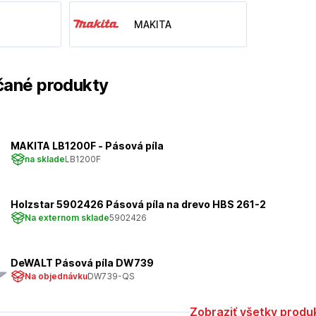
MAKITA
ané produkty
MAKITA LB1200F - Pásová píla
na sklade
LB1200F
Holzstar 5902426 Pásová píla na drevo HBS 261-2
Na externom sklade
5902426
DeWALT Pásová píla DW739
Na objednávku
DW739-QS
Zobraziť všetky produ