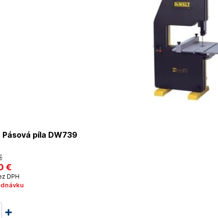
Pásová píla DW739
€
0 €
ez DPH
ednávku