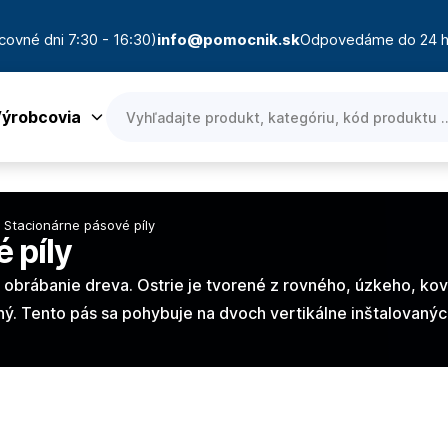
covné dni 7:30 - 16:30)
info@pomocnik.sk
Odpovedáme do 24 h
ýrobcovia
Stacionárne pásové píly
 píly
 obrábanie dreva. Ostrie je tvorené z rovného, úzkeho, kov
ný. Tento pás sa pohybuje na dvoch vertikálne inštalovan