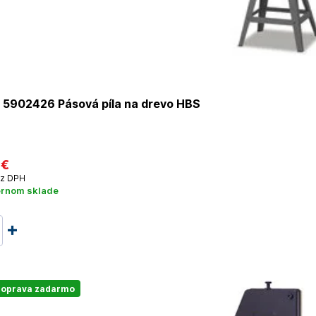
r 5902426 Pásová píla na drevo HBS
 €
z DPH
ernom sklade
oprava zadarmo