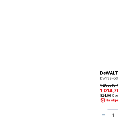
DeWALT 
DW739-QS
1 205
,40 
1 014
,7
824
,96 €
b
Na obj