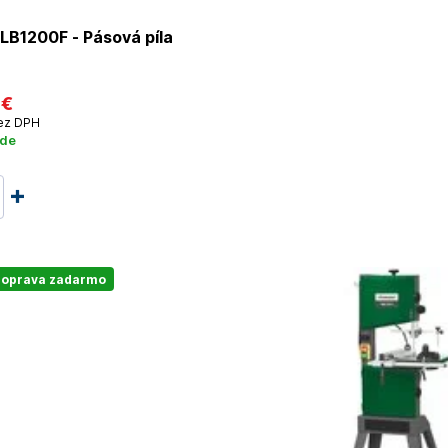
LB1200F - Pásová píla
 €
ez DPH
ade
oprava zadarmo