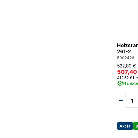
Holzsta
261-2
5902426
522
,80 €
507
,40
412
,52 €
be
Na ext
Akcia
D