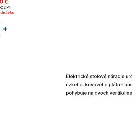
0 €
z DPH
ednávku
Elektrické stolové náradie ur
úzkeho, kovového plátu - pás
pohybuje na dvoch vertikáln