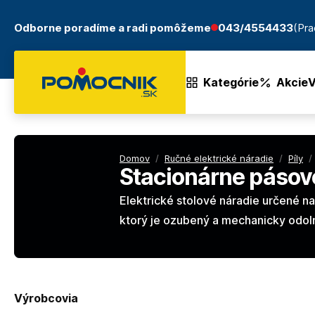
Odborne poradíme a radi pomôžeme
043/4554433
(Pra
Kategórie
Akcie
V
Domov
/
Ručné elektrické náradie
/
Píly
/
Stacionárne pásové
Elektrické stolové náradie určené na
ktorý je ozubený a mechanicky odol
Výrobcovia