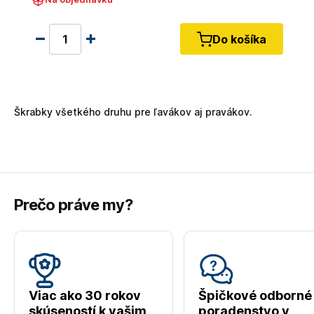
Do košíka
Škrabky všetkého druhu pre ľavákov aj pravákov.
Prečo práve my?
Viac ako 30 rokov
Špičkové odborné
skúseností k vašim
poradenstvo v