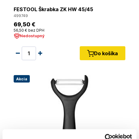
FESTOOL Škrabka ZK HW 45/45
499749
69
,50 €
56
,50 €
bez DPH
Nedostupný
Do košíka
Akcia