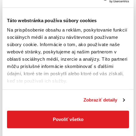
Táto webstránka používa súbory cookies
Na prispôsobenie obsahu a reklám, poskytovanie funkcií
FISKARS Škrabka v tvare Y Essential |
sociálnych médií a analýzu návštevnosti používame
1065599
súbory cookie. Informácie o tom, ako používate naše
1065599
webové stránky, poskytujeme aj našim partnerom v
7
,99 €
oblasti sociálnych médií, inzercie a analýzy. Títo partneri
5
,90 €
môžu príslušné informácie skombinovať s ďalšími
4
,80 €
bez DPH
údajmi, ktoré ste im poskytli alebo ktoré od vás získali,
Na sklade
keď ste používali ich služby.
Do košíka
Zobraziť detaily
Povoliť všetko