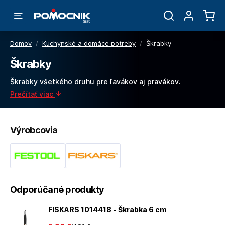
Domov
/
Kuchynské a domáce potreby
/
Škrabky
Škrabky
Škrabky všetkého druhu pre ľavákov aj pravákov.
Prečítať viac
Výrobcovia
Odporúčané produkty
FISKARS 1014418 - Škrabka 6 cm