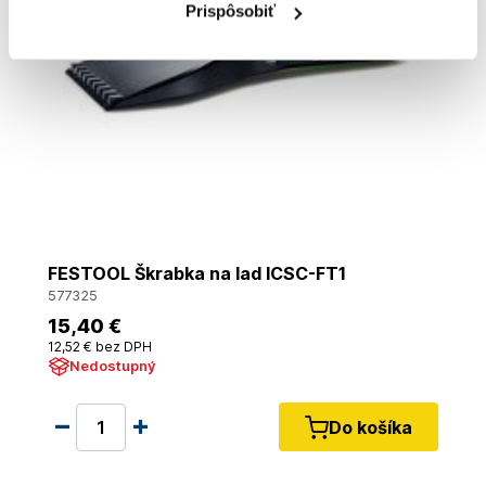
Prispôsobiť
FESTOOL Škrabka na lad ICSC-FT1
577325
15
,40 €
12
,52 €
bez DPH
Nedostupný
Do košíka