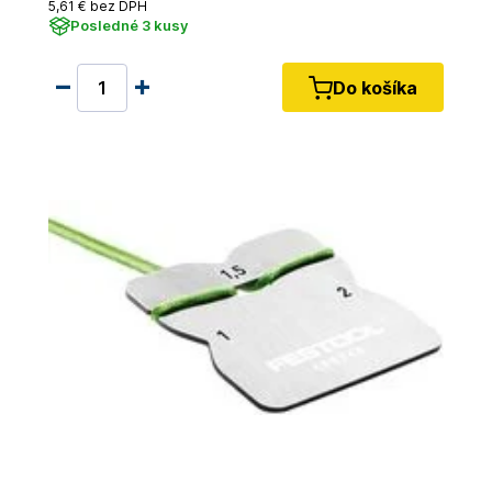
5
,61 €
bez DPH
Posledné 3 kusy
Do košíka