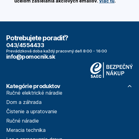
účelom zasielania akciových emailov.
Viac tu
.
Potrebujete poradiť?
043/4554433
Prevádzková doba každý pracovný deň 8:00 - 16:00
info@pomocnik.sk
Kategórie produktov
Ručné elektrické náradie
Dom a záhrada
Čistenie a upratovanie
Ručné náradie
Meracia technika