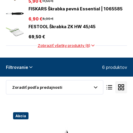
5
,90 €
11
,50 €
FISKARS Škrabka pevná Essential | 1065585
6
,90 €
8
,99 €
FESTOOL Škrabka ZK HW 45/45
69
,50 €
Zobraziť všetky produkty (6)
6 produktov
Filtrovanie
Akcia