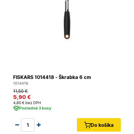
FISKARS 1014418 - Škrabka 6 cm
1014418
11
,50 €
5
,90 €
4
,80 €
bez DPH
Posledné 3 kusy
Do košíka