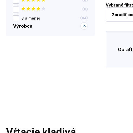
(
0
)
Vybrané filtr
(
0
)
3 a menej
(
84
)
Výrobca
Obráťt
Vŕtacie kladivá