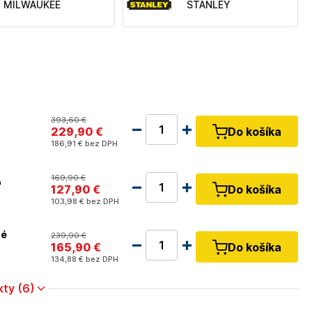
MILWAUKEE
STANLEY
393
,60 €
229
,90 €
Do košíka
186
,91 €
bez DPH
169
,90 €
o
127
,90 €
Do košíka
103
,98 €
bez DPH
né
239
,90 €
165
,90 €
Do košíka
134
,88 €
bez DPH
kty (6)