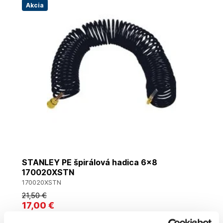
Akcia
STANLEY PE špirálová hadica 6x8
170020XSTN
170020XSTN
21
,50 €
17
,00 €
13
,82 €
bez DPH