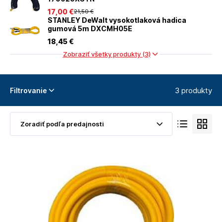
17
,00 €
21
,50 €
STANLEY DeWalt vysokotlaková hadica
gumová 5m DXCMH05E
18
,45 €
Zobraziť všetky produkty (3)
3 produkty
Filtrovanie