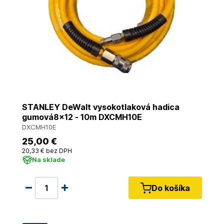
STANLEY DeWalt vysokotlaková hadica
gumová8x12 - 10m DXCMH10E
DXCMH10E
25
,00 €
20
,33 €
bez DPH
Na sklade
Do košíka