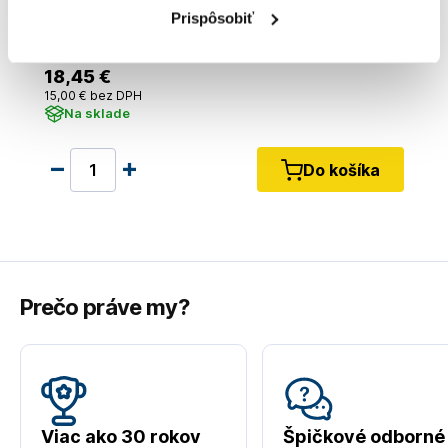
STANLEY DeWalt vysokotlaková hadica
Prispôsobiť
gumová 5m DXCMH05E
DXCMH05E
18
,45 €
15
,00 €
bez DPH
Na sklade
Do košíka
Prečo práve my?
Viac ako 30 rokov
Špičkové odborné