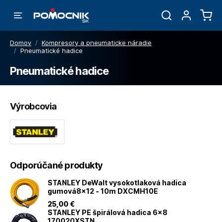
Domov
/
Kompresory a pneumaticke náradie
/
Pneumatické hadice
Pneumatické hadice
Výrobcovia
Odporúčané produkty
STANLEY DeWalt vysokotlaková hadica
gumová8x12 - 10m DXCMH10E
25
,00 €
STANLEY PE špirálová hadica 6x8
170020XSTN