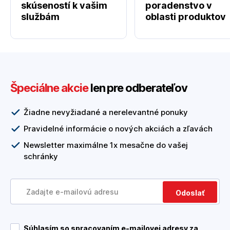
skúseností k vašim
poradenstvo v
službám
oblasti produktov
Špeciálne akcie
len pre odberateľov
Žiadne nevyžiadané a nerelevantné ponuky
Pravidelné informácie o nových akciách a zľavách
Newsletter maximálne 1x mesačne do vašej
schránky
Odoslať
Súhlasím so spracovaním e-mailovej adresy za