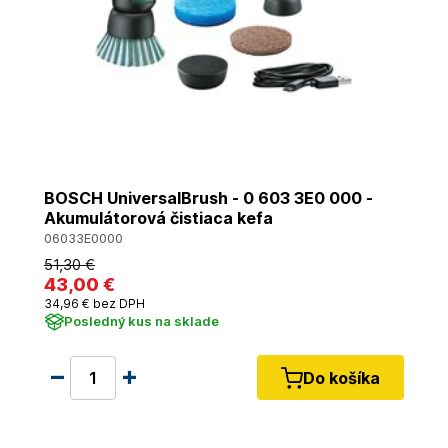
BOSCH UniversalBrush - 0 603 3E0 000 -
Akumulátorová čistiaca kefa
06033E0000
51
,30 €
43
,00 €
34
,96 €
bez DPH
Posledný kus na sklade
Do košíka