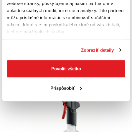
webové stránky, poskytujeme aj našim partnerom v
okná / stierka
06008B7000
oblasti sociálnych médií, inzercie a analýzy. Títo partneri
82
,00 €
môžu príslušné informácie skombinovať s ďalšími
73
,70 €
údajmi, ktoré ste im poskytli alebo ktoré od vás získali,
59
,92 €
bez DPH
keď ste používali ich služby.
Na externom sklade
Zobraziť detaily
Do košíka
Povoliť všetko
Prispôsobiť