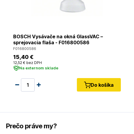
BOSCH Vysávače na okná GlassVAC –
sprejovacia flaša - F016800586
F016800586
15
,40 €
12
,52 €
bez DPH
Na externom sklade
Do košíka
Prečo práve my?