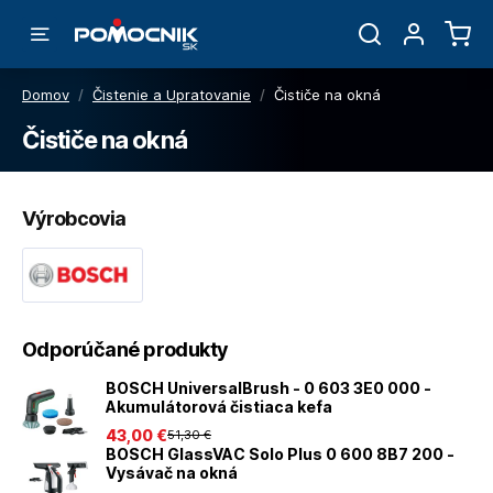
Domov
/
Čistenie a Upratovanie
/
Čističe na okná
Čističe na okná
Výrobcovia
Odporúčané produkty
BOSCH UniversalBrush - 0 603 3E0 000 -
Akumulátorová čistiaca kefa
43
,00 €
51
,30 €
BOSCH GlassVAC Solo Plus 0 600 8B7 200 -
Vysávač na okná