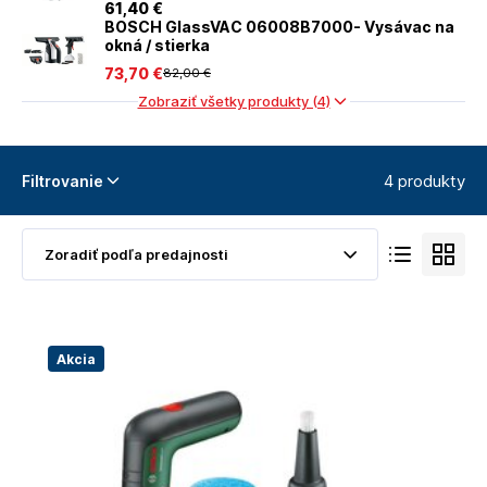
61
,40 €
BOSCH GlassVAC 06008B7000- Vysávac na
okná / stierka
73
,70 €
82
,00 €
Zobraziť všetky produkty (4)
4 produkty
Filtrovanie
Akcia