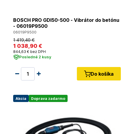
BOSCH PRO GDI50-500 - Vibrátor do betónu
- 06019P9500
06019P9500
1 419
,40 €
1 038
,90 €
844
,63 €
bez DPH
Posledné 2 kusy
Do košíka
Akcia
Doprava zadarmo