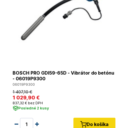
BOSCH PRO GDI59-65D - Vibrátor do betónu
- 06019P9300
06019P9300
1 407
,10 €
1 029
,90 €
837
,32 €
bez DPH
Posledné 2 kusy
Do košíka