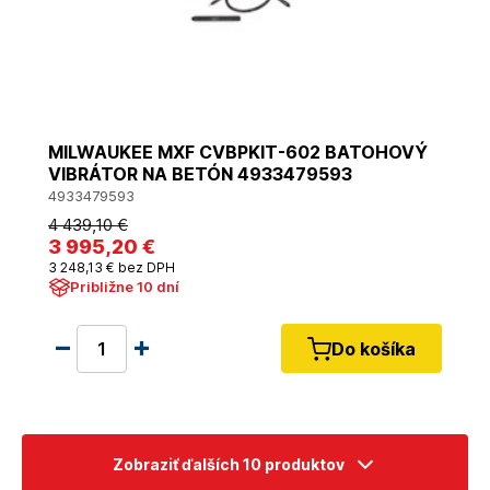
MILWAUKEE MXF CVBPKIT-602 BATOHOVÝ
VIBRÁTOR NA BETÓN 4933479593
4933479593
4 439
,10 €
3 995
,20 €
3 248
,13 €
bez DPH
Približne 10 dní
Do košíka
Zobraziť ďalších 10 produktov