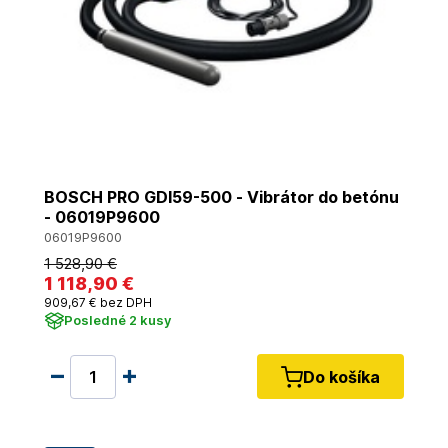
BOSCH PRO GDI59-500 - Vibrátor do betónu
- 06019P9600
06019P9600
1 528
,90 €
1 118
,90 €
909
,67 €
bez DPH
Posledné 2 kusy
Do košíka