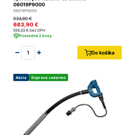
06019P9000
06019P9000
934
,80 €
683
,90 €
556
,02 €
bez DPH
Posledné 2 kusy
Do košíka
Akcia
Doprava zadarmo