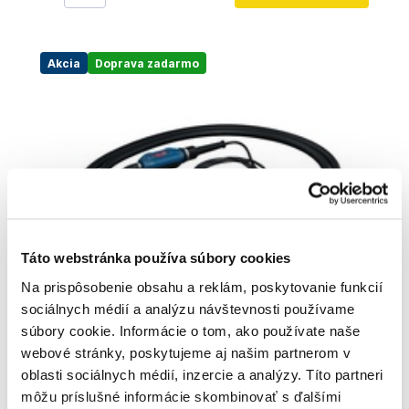
Akcia
Doprava zadarmo
Táto webstránka používa súbory cookies
Na prispôsobenie obsahu a reklám, poskytovanie funkcií
sociálnych médií a analýzu návštevnosti používame
súbory cookie. Informácie o tom, ako používate naše
BOSCH PRO GDI38-500 - Vibrátor do betónu
webové stránky, poskytujeme aj našim partnerom v
- 06019P9400
oblasti sociálnych médií, inzercie a analýzy. Títo partneri
06019P9400
môžu príslušné informácie skombinovať s ďalšími