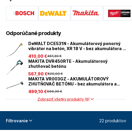
Odporúčané produkty
DeWALT DCE531N - Akumulátorový ponorný
vibrátor na betón, XR 18 V - bez akumulátora a
nabíjačky
410
,00 €
461
,30 €
MAKITA DVR450RTE - Akumulátorový
zhutňovač betónu
567
,90 €
820
,00 €
MAKITA VR003GZ - AKUMULÁTOROVÝ
ZHUTŇOVAČ BETÓNU - bez akumulátora a
nabíjačky
499
,10 €
666
,30 €
Zobraziť všetky produkty (6)
22 produktov
Filtrovanie