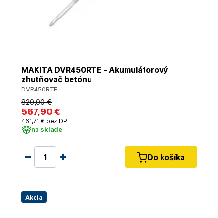
MAKITA DVR450RTE - Akumulátorový
zhutňovač betónu
DVR450RTE
820
,00 €
567
,90 €
461
,71 €
bez DPH
na sklade
Do košíka
Akcia