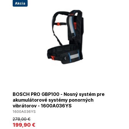
Akcia
BOSCH PRO GBP100 - Nosný systém pre
akumulátorové systémy ponorných
vibrátorov - 1600A036YS
1600A036YS
278
,00 €
199
,90 €