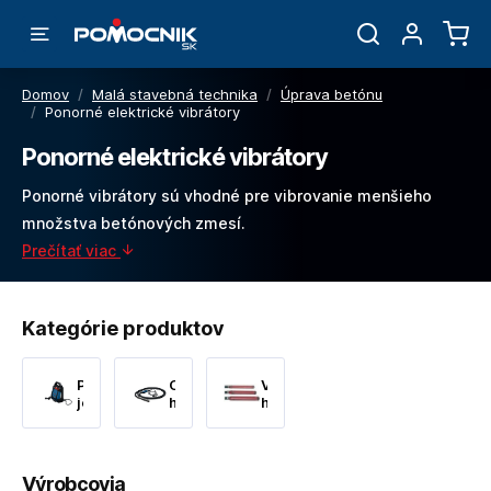
Domov
/
Malá stavebná technika
/
Úprava betónu
/
Ponorné elektrické vibrátory
Ponorné elektrické vibrátory
Ponorné vibrátory sú vhodné pre vibrovanie menšieho
množstva betónových zmesí.
Prečítať viac
Kategórie produktov
Pohonná
Ohybné
Vibračné
jednotka
hriadele
hlavice
Výrobcovia