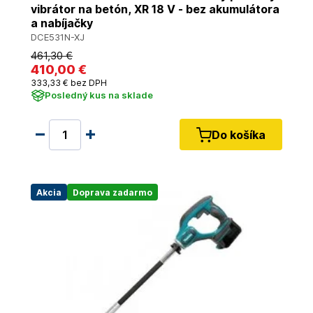
vibrátor na betón, XR 18 V - bez akumulátora
a nabíjačky
DCE531N-XJ
461
,30 €
410
,00 €
333
,33 €
bez DPH
Posledný kus na sklade
Do košíka
Akcia
Doprava zadarmo