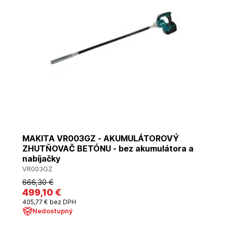
MAKITA VR003GZ - AKUMULÁTOROVÝ
ZHUTŇOVAČ BETÓNU - bez akumulátora a
nabíjačky
VR003GZ
666
,30 €
499
,10 €
405
,77 €
bez DPH
Nedostupný