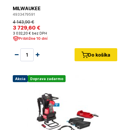
MILWAUKEE
4933479591
4 143
,90 €
3 729
,60 €
3 032
,20 €
bez DPH
Približne 10 dní
Do košíka
Akcia
Doprava zadarmo