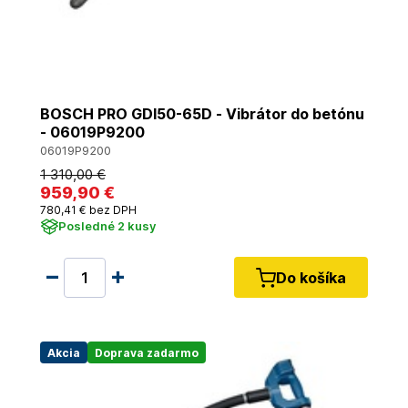
BOSCH PRO GDI50-65D - Vibrátor do betónu
- 06019P9200
06019P9200
1 310
,00 €
959
,90 €
780
,41 €
bez DPH
Posledné 2 kusy
Do košíka
Akcia
Doprava zadarmo