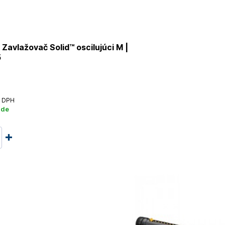
Zavlažovač Solid™ oscilujúci M |
5
 DPH
ade