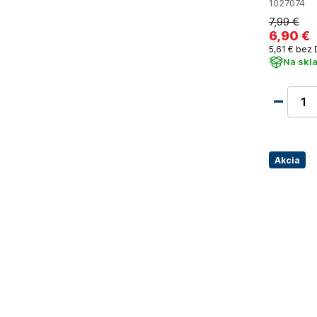
1027074
7
,99 €
6
,90 €
5
,61 €
bez 
Na skl
Akcia