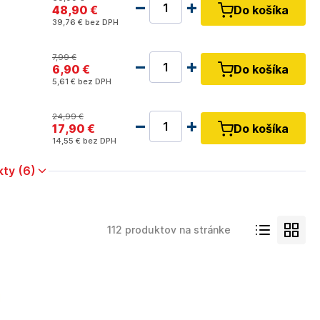
48
,90 €
Do košíka
39
,76 €
bez DPH
7
,99 €
6
,90 €
Do košíka
5
,61 €
bez DPH
24
,99 €
17
,90 €
Do košíka
14
,55 €
bez DPH
kty (6)
112 produktov na stránke