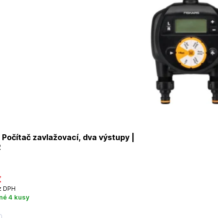
Počítač zavlažovací, dva výstupy |
2
€
z DPH
né 4 kusy