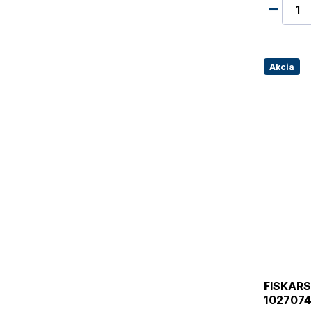
Akcia
FISKARS 
102707