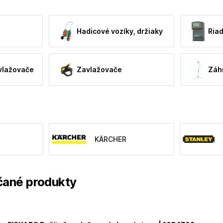
Hadicové vozíky, držiaky
Riad
vlažovače
Zavlažovače
Záh
KÄRCHER
ané produkty