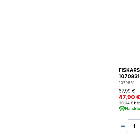
FISKARS 
1070831
1070831
67
,99 €
47
,90 €
38
,94 €
be
Na skl