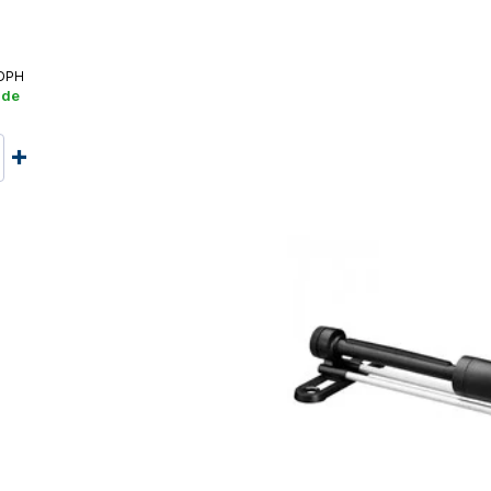
DPH
ade