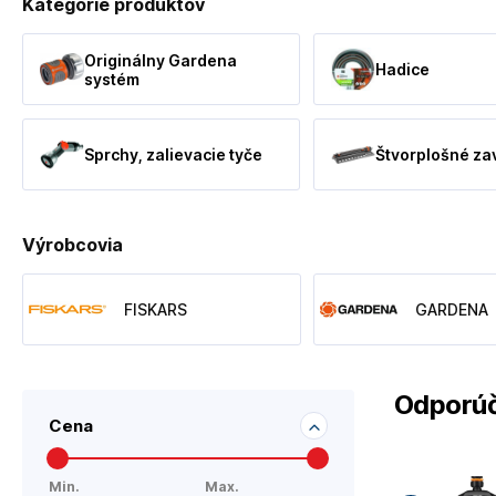
Kategórie produktov
Originálny Gardena
Hadice
systém
Sprchy, zalievacie tyče
Štvorplošné za
Výrobcovia
FISKARS
GARDENA
Odporúč
Cena
Min.
Max.