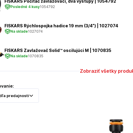
FISKARS Počítač zavlažovací, dva výstupy | 1054792
Posledné 4 kusy
1054792
FISKARS Rýchlospojka hadice 19 mm (3/4”) | 1027074
Na sklade
1027074
FISKARS Zavlažovač Solid™ oscilujúci M | 1070835
Na sklade
1070835
Zobraziť všetky produ
ovanie: