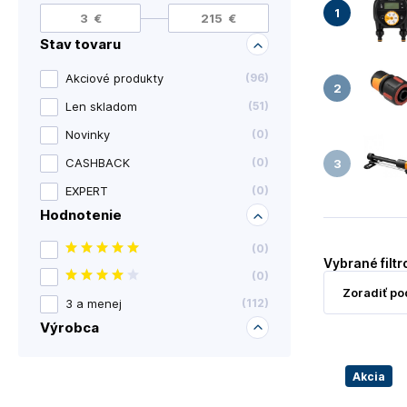
Stav tovaru
Akciové produkty
(
96
)
Len skladom
(
51
)
Novinky
(
0
)
CASHBACK
(
0
)
EXPERT
(
0
)
Hodnotenie
(
0
)
Vybrané filtr
(
0
)
3 a menej
(
112
)
Výrobca
Akcia