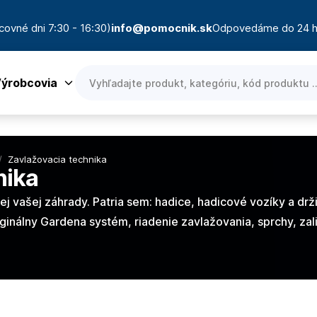
covné dni 7:30 - 16:30)
info@pomocnik.sk
Odpovedáme do 24 h
ýrobcovia
/
Zavlažovacia technika
nika
j vašej záhrady. Patria sem: hadice, hadicové vozíky a drž
ginálny Gardena systém, riadenie zavlažovania, sprchy, za