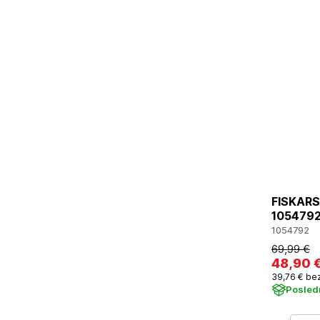
FISKARS 
105479
1054792
69
,99 €
48
,90 
39
,76 €
be
Posled