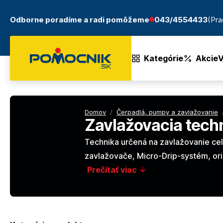
Odborne poradíme a radi pomôžeme
043/4554433
(Pra
Kategórie
Akcie
V
Domov
/
Čerpadlá, pumpy a zavlažovanie
Zavlažovacia tech
Technika určená na zavlažovanie cele
zavlažovače, Micro-Drip-systém, ori
Prečítať viac