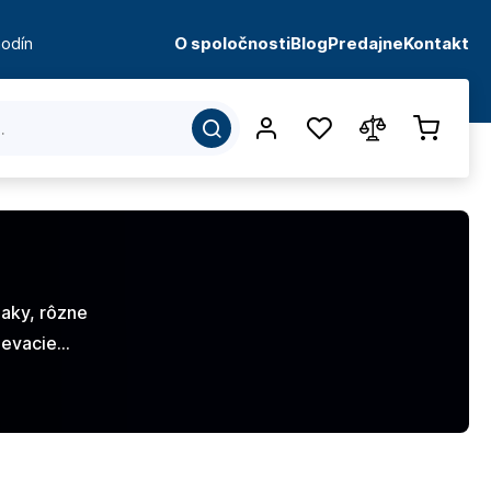
odín
O spoločnosti
Blog
Predajne
Kontakt
iaky, rôzne
lievacie…