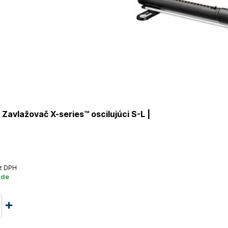
Zavlažovač X-series™ oscilujúci S-L |
z DPH
ade