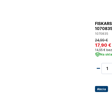
FISKARS 
107083
1070835
24
,99 €
17
,90 €
14
,55 €
bez
Na skl
Akcia