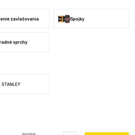
enie zavlažovania
Spojky
radné sprchy
STANLEY
69
,99 €