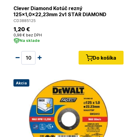
Clever Diamond Kotúč rezný
125x1,0x22,23mm 2v1 STAR DIAMOND
CD3885125
1
,20 €
0
,98 €
bez DPH
Na sklade
Do košíka
Akcia