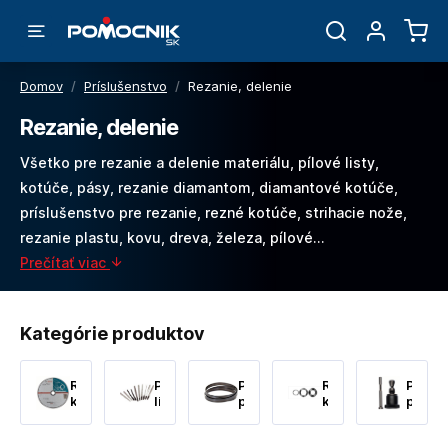
Domov
/
Príslušenstvo
/
Rezanie, delenie
Rezanie, delenie
Všetko pre rezanie a delenie materiálu, pílové listy,
kotúče, pásy, rezanie diamantom, diamantové kotúče,
príslušenstvo pre rezanie, rezné kotúče, strihacie nože,
rezanie plastu, kovu, dreva, železa, pílové…
Prečítať viac
Kategórie produktov
Rezné
Pílové
Pílové
Redukcie,
Príslu
kotúče
listy
pásy
kľúče,sady
pre
striha