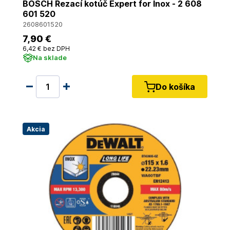
BOSCH Rezací kotúč Expert for Inox - 2 608
601 520
2608601520
7
,90 €
6
,42 €
bez DPH
Na sklade
Do košíka
Akcia