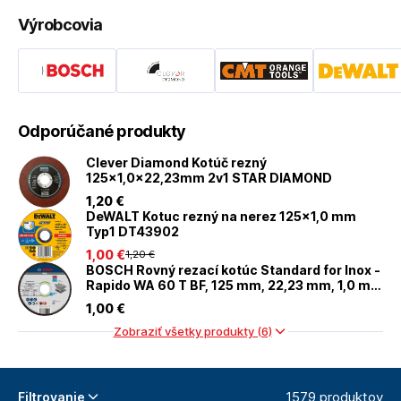
Výrobcovia
Odporúčané produkty
Clever Diamond Kotúč rezný
125x1,0x22,23mm 2v1 STAR DIAMOND
1
,20 €
DeWALT Kotuc rezný na nerez 125x1,0 mm
Typ1 DT43902
1
,00 €
1
,20 €
BOSCH Rovný rezací kotúc Standard for Inox -
Rapido WA 60 T BF, 125 mm, 22,23 mm, 1,0 mm
- 2608603171
1
,00 €
Zobraziť všetky produkty (6)
1579 produktov
Filtrovanie