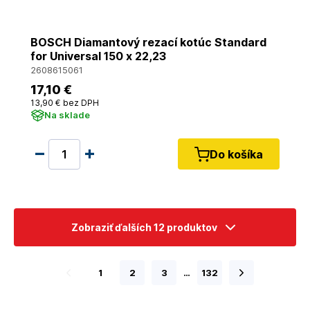
BOSCH Diamantový rezací kotúc Standard
for Universal 150 x 22,23
2608615061
17
,10 €
13
,90 €
bez DPH
Na sklade
Do košíka
Zobraziť ďalších 12 produktov
1
2
3
…
132