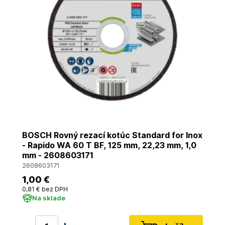
BOSCH Rovný rezací kotúc Standard for Inox
- Rapido WA 60 T BF, 125 mm, 22,23 mm, 1,0
mm - 2608603171
2608603171
1
,00 €
0
,81 €
bez DPH
Na sklade