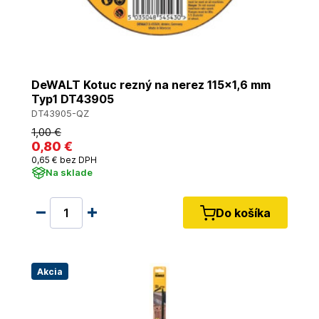
DeWALT Kotuc rezný na nerez 115x1,6 mm
Typ1 DT43905
DT43905-QZ
1
,00 €
0
,80 €
0
,65 €
bez DPH
Na sklade
Do košíka
Akcia