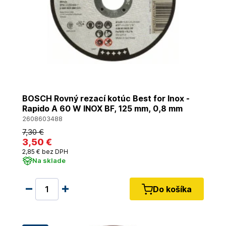
BOSCH Rovný rezací kotúc Best for Inox -
Rapido A 60 W INOX BF, 125 mm, 0,8 mm
2608603488
7
,30 €
3
,50 €
2
,85 €
bez DPH
Na sklade
Do košíka