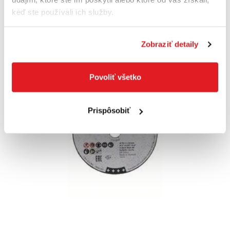
Posledné 3 kusy
keď ste používali ich služby.
Do košíka
Zobraziť detaily
Povoliť všetko
Prispôsobiť