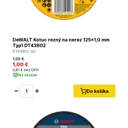
DeWALT Kotuc rezný na nerez 125x1,0 mm
Typ1 DT43902
DT43902-QZ
1
,20 €
1
,00 €
0
,81 €
bez DPH
Na sklade
Do košíka