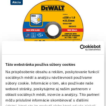
Akcia
Táto webstránka používa súbory cookies
Na prispôsobenie obsahu a reklám, poskytovanie funkcií
DeWALT DT43909 Kotúč rezný na nerez
sociálnych médií a analýzu návštevnosti používame
230x1,9 mm Typ1
súbory cookie. Informácie o tom, ako používate naše
DT43909-QZ
webové stránky, poskytujeme aj našim partnerom v
2
,60 €
oblasti sociálnych médií, inzercie a analýzy. Títo partneri
1
,80 €
môžu príslušné informácie skombinovať s ďalšími
1
,46 €
bez DPH
údajmi, ktoré ste im poskytli alebo ktoré od vás získali,