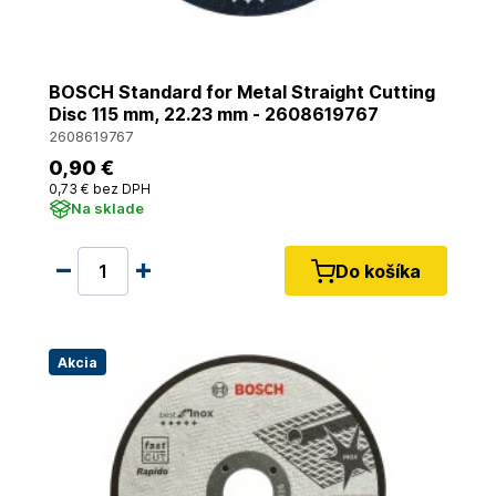
BOSCH Standard for Metal Straight Cutting
Disc 115 mm, 22.23 mm - 2608619767
2608619767
0
,90 €
0
,73 €
bez DPH
Na sklade
Do košíka
Akcia