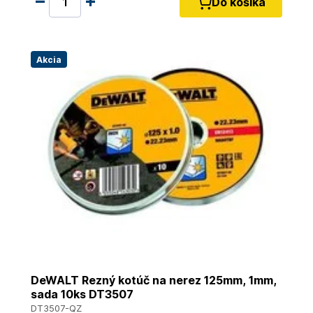
Do košíka
Akcia
DeWALT Rezný kotúč na nerez 125mm, 1mm,
sada 10ks DT3507
DT3507-QZ