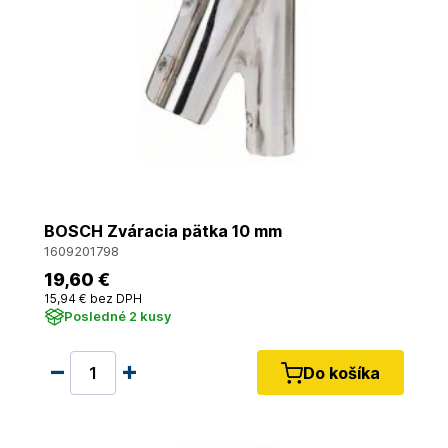
BOSCH Zváracia pätka 10 mm
1609201798
19
,60 €
15
,94 €
bez DPH
Posledné 2 kusy
Do košíka