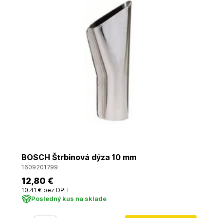
BOSCH Štrbinová dýza 10 mm
1609201799
12
,80 €
10
,41 €
bez DPH
Posledný kus na sklade