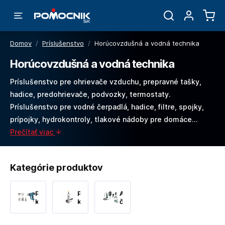
Domov
/
Príslušenstvo
/
Horúcovzdušná a vodná technika
Horúcovzdušná a vodná technika
Príslušenstvo pre ohrievače vzduchu, prepravné tašky,
hadice, predohrievače, podvozky, termostaty.
Príslušenstvo pre vodné čerpadlá, hadice, filtre, spojky,
prípojky, hydrokontroly, tlakové nádoby pre domáce…
Prečítať viac
Kategórie produktov
Príslušenstvo
Príslušenstvo
Akumulátorové
k
k
čerpadlá
horúcovzdušným
čerpadlám
pištoliam