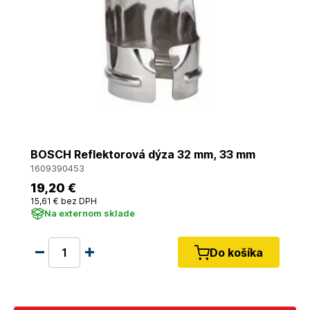
BOSCH Reflektorová dýza 32 mm, 33 mm
1609390453
19
,20 €
15
,61 €
bez DPH
Na externom sklade
Do košíka