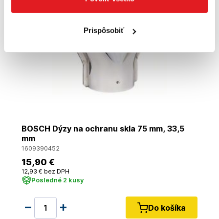
Prispôsobiť
BOSCH Dýzy na ochranu skla 75 mm, 33,5
mm
1609390452
15
,90 €
12
,93 €
bez DPH
Posledné 2 kusy
Do košíka