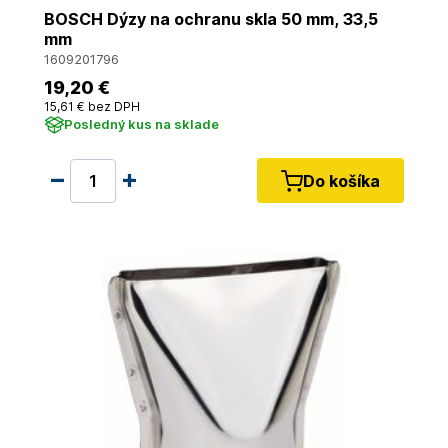
BOSCH Dýzy na ochranu skla 50 mm, 33,5
mm
1609201796
19
,20 €
15
,61 €
bez DPH
Posledný kus na sklade
Do košíka