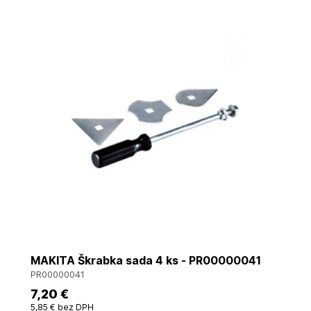
MAKITA Škrabka sada 4 ks - PR00000041
PR00000041
7
,20 €
5
,85 €
bez DPH