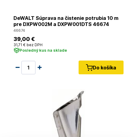
DeWALT Súprava na čistenie potrubia 10 m
pre DXPW002M a DXPW001DTS 46674
46674
39
,00 €
31
,71 €
bez DPH
Posledný kus na sklade
Do košíka