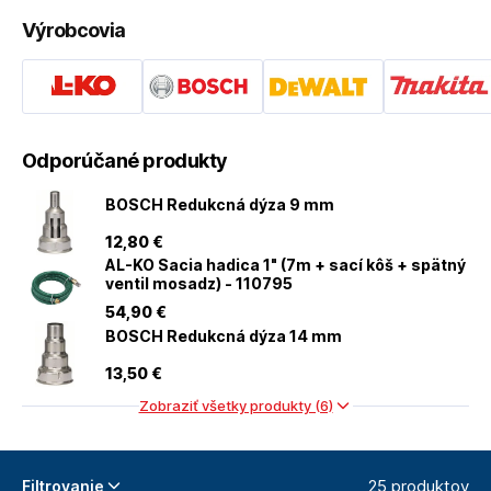
Výrobcovia
Odporúčané produkty
BOSCH Redukcná dýza 9 mm
12
,80 €
AL-KO Sacia hadica 1" (7m + sací kôš + spätný
ventil mosadz) - 110795
54
,90 €
BOSCH Redukcná dýza 14 mm
13
,50 €
Zobraziť všetky produkty (6)
25 produktov
Filtrovanie