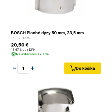
BOSCH Ploché dýzy 50 mm, 33,5 mm
1609201795
20
,50 €
16
,67 €
bez DPH
Na externom sklade
Do košíka