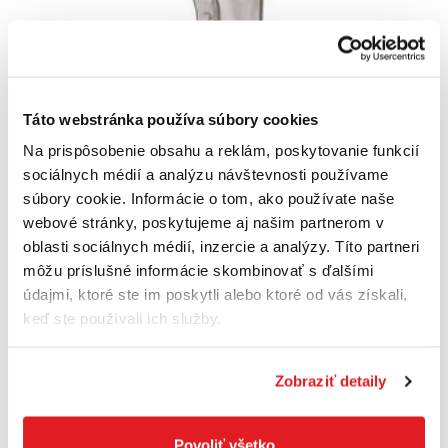
Táto webstránka používa súbory cookies
Na prispôsobenie obsahu a reklám, poskytovanie funkcií
BOSCH Zváracia dýza 10 mm
sociálnych médií a analýzu návštevnosti používame
1609201801
súbory cookie. Informácie o tom, ako používate naše
13
,50 €
webové stránky, poskytujeme aj našim partnerom v
10
,98 €
bez DPH
oblasti sociálnych médií, inzercie a analýzy. Títo partneri
Posledné 2 kusy
môžu príslušné informácie skombinovať s ďalšími
údajmi, ktoré ste im poskytli alebo ktoré od vás získali,
Do košíka
keď ste používali ich služby.
Zobraziť detaily
Povoliť všetko