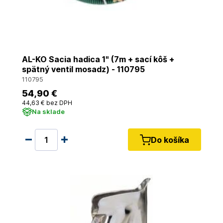
AL-KO Sacia hadica 1" (7m + sací kôš +
spätný ventil mosadz) - 110795
110795
54
,90 €
44
,63 €
bez DPH
Na sklade
Do košíka