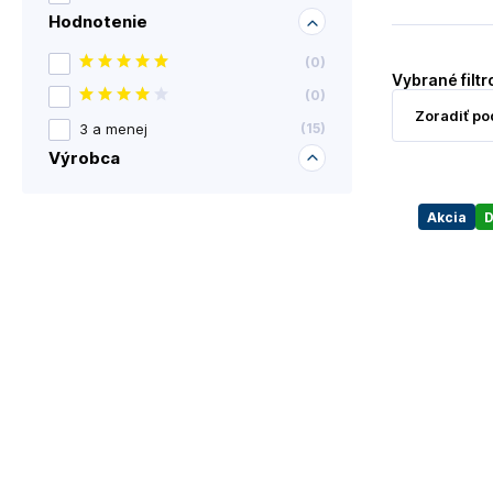
Hodnotenie
(
0
)
Vybrané filtr
(
0
)
3 a menej
(
15
)
Výrobca
Akcia
D