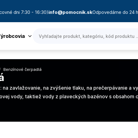
covné dni 7:30 - 16:30)
info@pomocnik.sk
Odpovedáme do 24 h
ýrobcovia
/
Benzínové čerpadlá
á
 na zavlažovanie, na zvýšenie tlaku, na prečerpávanie a v
vej vody, taktiež vody z plaveckých bazénov s obsahom c