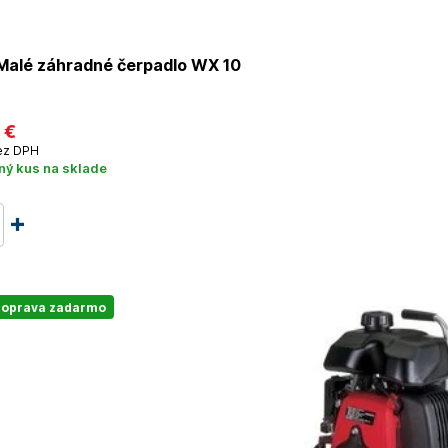
alé záhradné čerpadlo WX 10
 €
z DPH
ný kus na sklade
oprava zadarmo