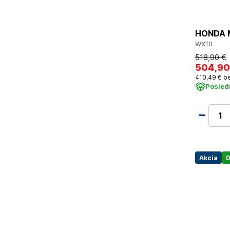
HONDA M
WX10
518
,90 €
504
,90
410
,49 €
be
Posled
Akcia
D