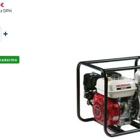
 €
z DPH
 zadarmo