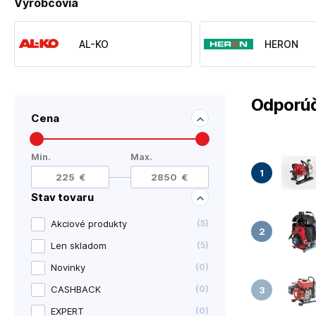
Výrobcovia
AL-KO
HERON
Odporúč
Cena
Min.
Max.
Stav tovaru
Akciové produkty
(
5
)
Len skladom
(
5
)
Novinky
(
0
)
CASHBACK
(
0
)
EXPERT
(
0
)