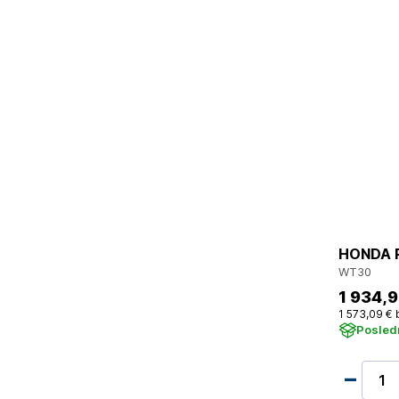
HONDA P
WT30
1 934
,9
1 573
,09 €
Posled