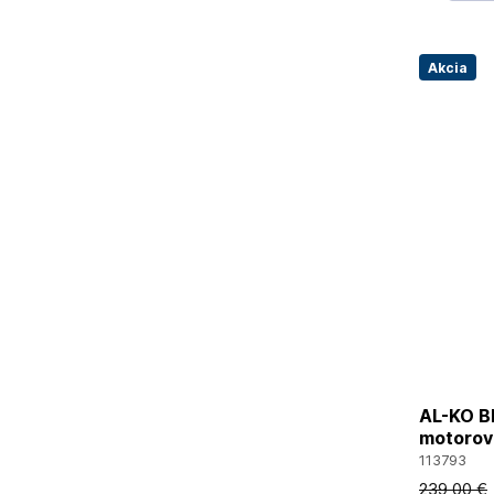
Akcia
AL-KO B
motorov
113793
239
,00 €