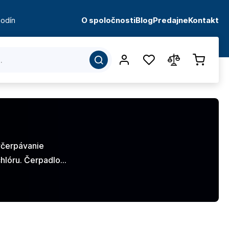
odín
O spoločnosti
Blog
Predajne
Kontakt
yčerpávanie
hlóru. Čerpadlo…