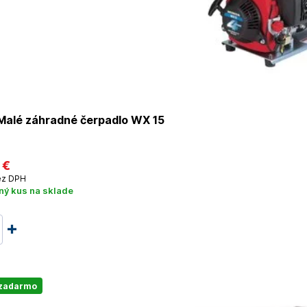
alé záhradné čerpadlo WX 15
 €
z DPH
ný kus na sklade
 zadarmo