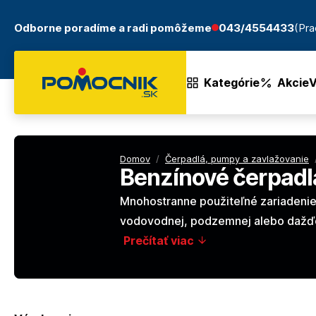
Odborne poradíme a radi pomôžeme
043/4554433
(Pra
Kategórie
Akcie
V
Domov
/
Čerpadlá, pumpy a zavlažovanie
Benzínové čerpadl
Mnohostranne použiteľné zariadenie:
vodovodnej, podzemnej alebo dažďo
Prečítať viac