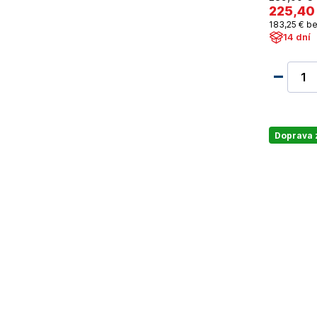
225
,40
183
,25 €
be
14 dní
Doprava