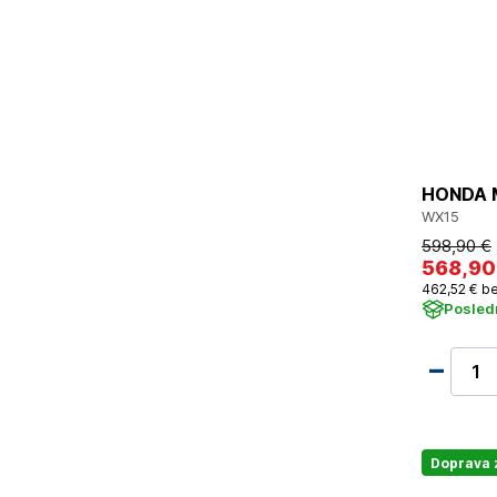
HONDA M
WX15
598
,90 €
568
,90
462
,52 €
be
Posled
Doprava