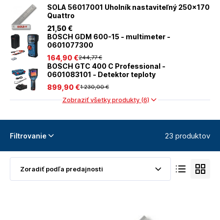
SOLA 56017001 Uholník nastaviteľný 250x170
Quattro
21
,50 €
BOSCH GDM 600-15 - multimeter -
0601077300
164
,90 €
244
,77 €
BOSCH GTC 400 C Professional -
0601083101 - Detektor teploty
899
,90 €
1 230
,00 €
Zobraziť všetky produkty (6)
23 produktov
Filtrovanie