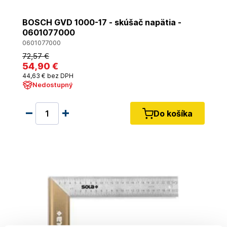
BOSCH GVD 1000-17 - skúšač napätia -
0601077000
0601077000
72
,57 €
54
,90 €
44
,63 €
bez DPH
Nedostupný
Do košíka