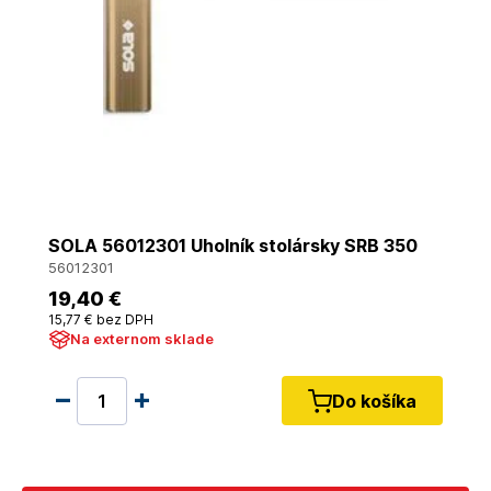
SOLA 56012301 Uholník stolársky SRB 350
56012301
19
,40 €
15
,77 €
bez DPH
Na externom sklade
Do košíka