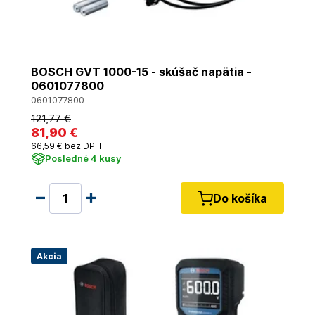
BOSCH GVT 1000-15 - skúšač napätia -
0601077800
0601077800
121
,77 €
81
,90 €
66
,59 €
bez DPH
Posledné 4 kusy
Do košíka
Akcia