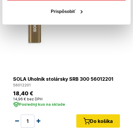
Prispôsobiť
SOLA Uholník stolársky SRB 300 56012201
56012201
18
,40 €
14
,96 €
bez DPH
Posledný kus na sklade
Do košíka