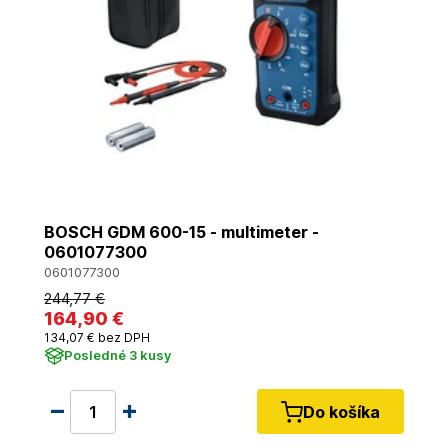
BOSCH GDM 600-15 - multimeter -
0601077300
0601077300
244
,77 €
164
,90 €
134
,07 €
bez DPH
Posledné 3 kusy
Do košíka