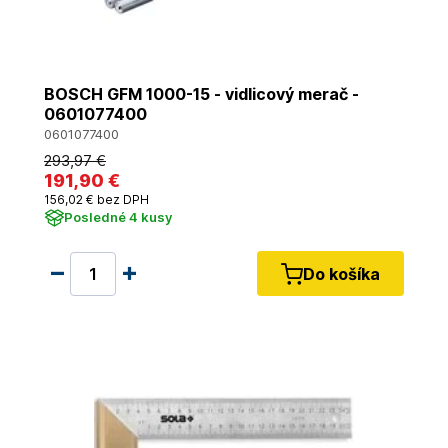
BOSCH GFM 1000-15 - vidlicový merač -
0601077400
0601077400
293
,97 €
191
,90 €
156
,02 €
bez DPH
Posledné 4 kusy
Do košíka