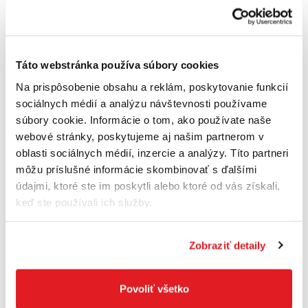
Táto webstránka používa súbory cookies
Na prispôsobenie obsahu a reklám, poskytovanie funkcií
sociálnych médií a analýzu návštevnosti používame
SOLA 56012501 Uholník stolársky SRB 500
súbory cookie. Informácie o tom, ako používate naše
56012501
webové stránky, poskytujeme aj našim partnerom v
21
,50 €
oblasti sociálnych médií, inzercie a analýzy. Títo partneri
17
,48 €
bez DPH
môžu príslušné informácie skombinovať s ďalšími
Posledné 3 kusy
údajmi, ktoré ste im poskytli alebo ktoré od vás získali,
keď ste používali ich služby.
Do košíka
Zobraziť detaily
Povoliť všetko