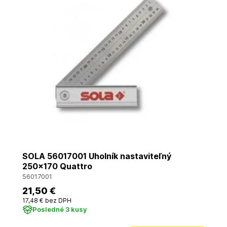
SOLA 56017001 Uholník nastaviteľný
250x170 Quattro
56017001
21
,50 €
17
,48 €
bez DPH
Posledné 3 kusy