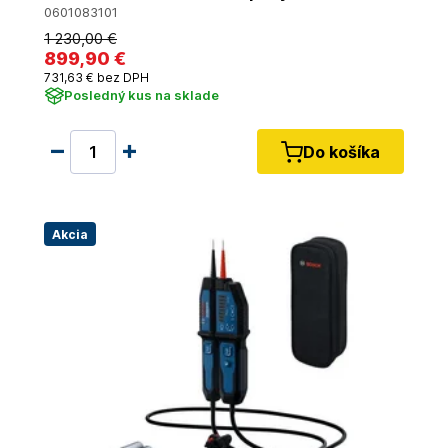
0601083101
1 230
,00 €
899
,90 €
731
,63 €
bez DPH
Posledný kus na sklade
Do košíka
Akcia