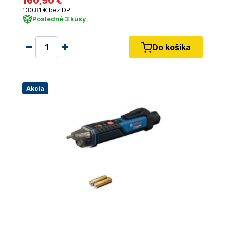
160
,90 €
130
,81 €
bez DPH
Posledné 3 kusy
Do košíka
Akcia