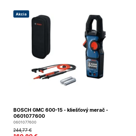
Akcia
BOSCH GMC 600-15 - kliešťový merač -
0601077600
0601077600
244
,77 €