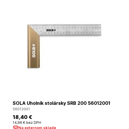
SOLA Uholník stolársky SRB 200 56012001
56012001
18
,40 €
14
,96 €
bez DPH
Na externom sklade