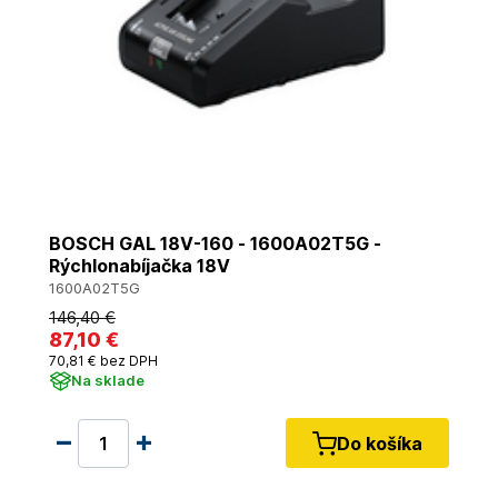
BOSCH GAL 18V-160 - 1600A02T5G -
Rýchlonabíjačka 18V
1600A02T5G
146
,40 €
87
,10 €
70
,81 €
bez DPH
Na sklade
Do košíka