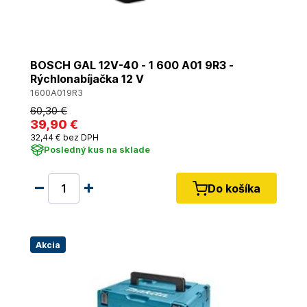
BOSCH GAL 12V-40 - 1 600 A01 9R3 -
Rýchlonabíjačka 12 V
1600A019R3
60
,30 €
39
,90 €
32
,44 €
bez DPH
Posledný kus na sklade
Do košíka
Akcia