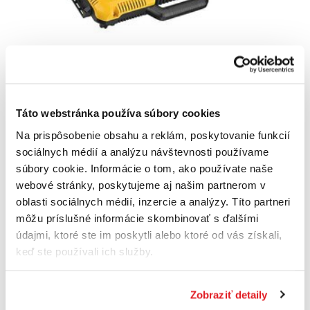
Táto webstránka používa súbory cookies
DeWALT DCB104 Nabíjačka so 4 portmi
DCB104-QW
Na prispôsobenie obsahu a reklám, poskytovanie funkcií
280
,00 €
sociálnych médií a analýzu návštevnosti používame
206
,90 €
súbory cookie. Informácie o tom, ako používate naše
168
,21 €
bez DPH
webové stránky, poskytujeme aj našim partnerom v
Posledné 2 kusy
oblasti sociálnych médií, inzercie a analýzy. Títo partneri
môžu príslušné informácie skombinovať s ďalšími
Do košíka
údajmi, ktoré ste im poskytli alebo ktoré od vás získali,
keď ste používali ich služby.
Akcia
Zobraziť detaily