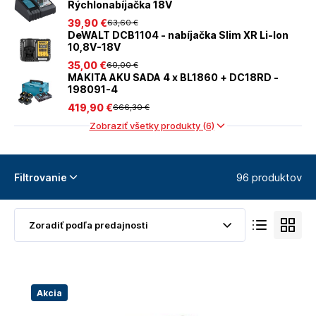
Rýchlonabíjačka 18V
39
,90 €
63
,60 €
DeWALT DCB1104 - nabíjačka Slim XR Li-Ion
10,8V-18V
35
,00 €
60
,00 €
MAKITA AKU SADA 4 x BL1860 + DC18RD -
198091-4
419
,90 €
666
,30 €
Zobraziť všetky produkty (6)
96 produktov
Filtrovanie
Akcia