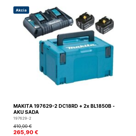
Akcia
MAKITA 197629-2 DC18RD + 2x BL1850B -
AKU SADA
197629-2
410
,00 €
265
,90 €