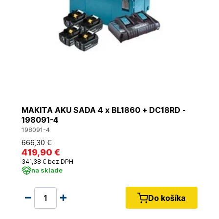
MAKITA AKU SADA 4 x BL1860 + DC18RD -
198091-4
198091-4
666
,30 €
419
,90 €
341
,38 €
bez DPH
na sklade
Do košíka