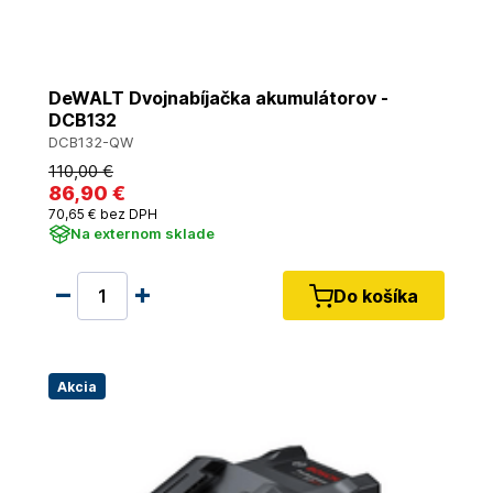
DeWALT Dvojnabíjačka akumulátorov -
DCB132
DCB132-QW
110
,00 €
86
,90 €
70
,65 €
bez DPH
Na externom sklade
Do košíka
Akcia