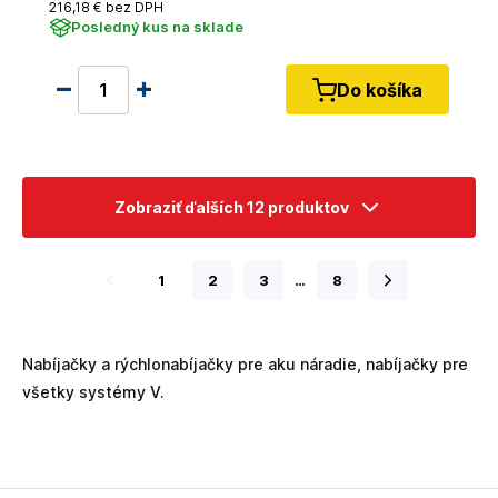
216
,18 €
bez DPH
Posledný kus na sklade
Do košíka
Zobraziť ďalších 12 produktov
1
2
3
…
8
Nabíjačky a rýchlonabíjačky pre aku náradie, nabíjačky pre
všetky systémy V.