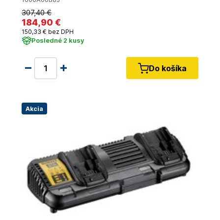
307
,40 €
184
,90 €
150
,33 €
bez DPH
Posledné 2 kusy
Do košíka
Akcia