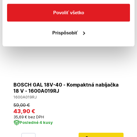
Povoliť všetko
Prispôsobiť
BOSCH GAL 18V-40 - Kompaktná nabíjačka
18 V - 1600A019RJ
1600A019RJ
59
,00 €
43
,90 €
35
,69 €
bez DPH
Posledné 4 kusy