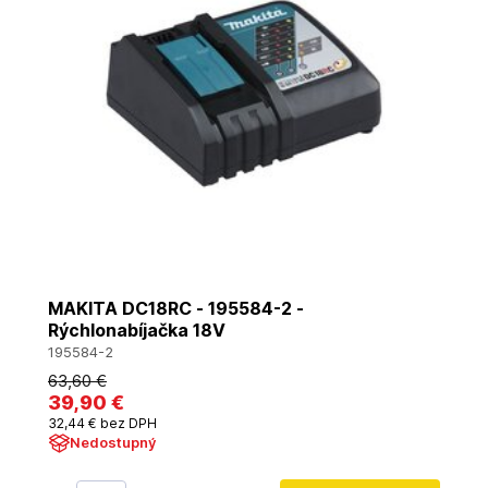
MAKITA DC18RC - 195584-2 -
Rýchlonabíjačka 18V
195584-2
63
,60 €
39
,90 €
32
,44 €
bez DPH
Nedostupný