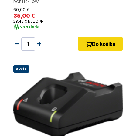
DCB1104-QW
60
,00 €
35
,00 €
28
,46 €
bez DPH
Na sklade
Do košíka
Akcia