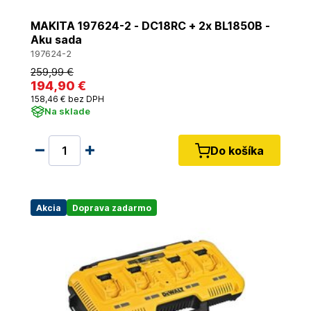
MAKITA 197624-2 - DC18RC + 2x BL1850B -
Aku sada
197624-2
259
,99 €
194
,90 €
158
,46 €
bez DPH
Na sklade
Do košíka
Akcia
Doprava zadarmo