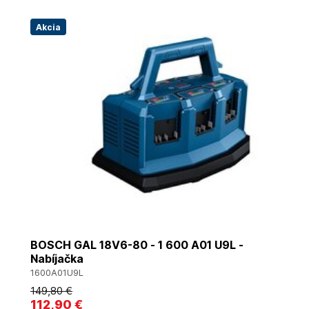
Akcia
BOSCH GAL 18V6-80 - 1 600 A01 U9L -
Nabíjačka
1600A01U9L
149
,80 €
112
,90 €