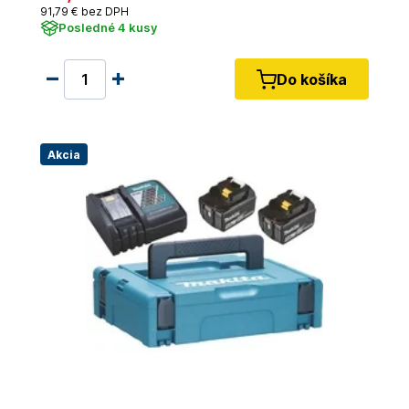
91
,79 €
bez DPH
Posledné 4 kusy
Do košíka
Akcia