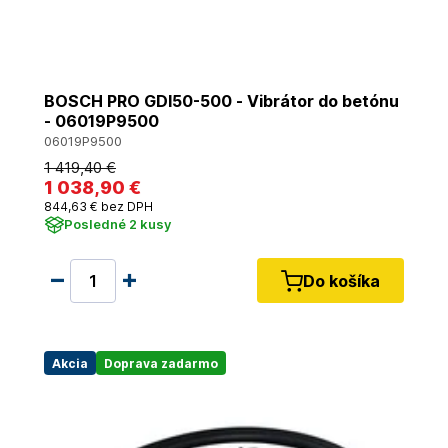
BOSCH PRO GDI50-500 - Vibrátor do betónu
- 06019P9500
06019P9500
1 419
,40 €
1 038
,90 €
844
,63 €
bez DPH
Posledné 2 kusy
Do košíka
Akcia
Doprava zadarmo