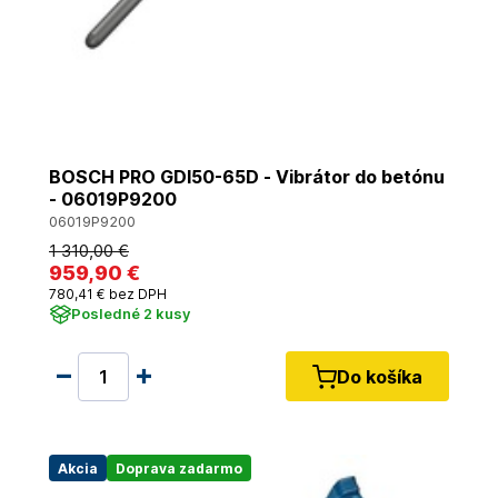
BOSCH PRO GDI50-65D - Vibrátor do betónu
- 06019P9200
06019P9200
1 310
,00 €
959
,90 €
780
,41 €
bez DPH
Posledné 2 kusy
Do košíka
Akcia
Doprava zadarmo