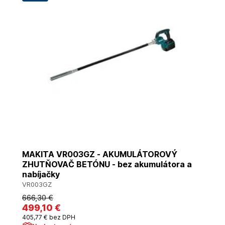
MAKITA VR003GZ - AKUMULÁTOROVÝ
ZHUTŇOVAČ BETÓNU - bez akumulátora a
nabíjačky
VR003GZ
666
,30 €
499
,10 €
405
,77 €
bez DPH