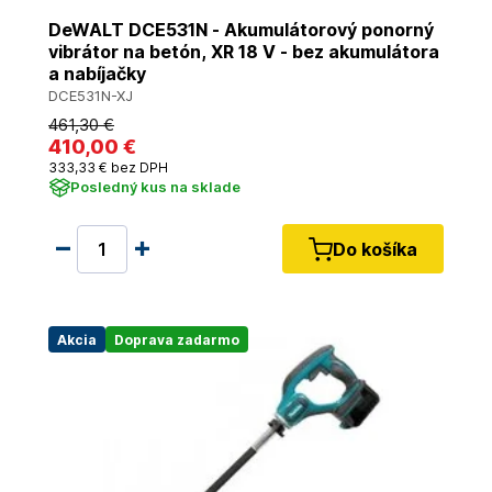
DeWALT DCE531N - Akumulátorový ponorný
vibrátor na betón, XR 18 V - bez akumulátora
a nabíjačky
DCE531N-XJ
461
,30 €
410
,00 €
333
,33 €
bez DPH
Posledný kus na sklade
Do košíka
Akcia
Doprava zadarmo