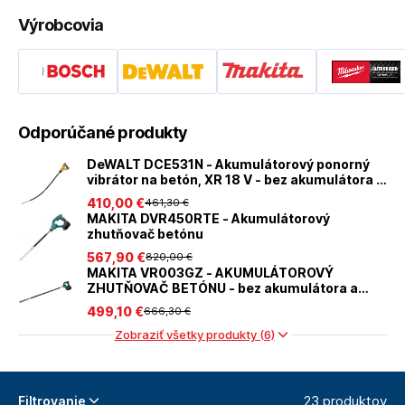
Výrobcovia
Odporúčané produkty
DeWALT DCE531N - Akumulátorový ponorný
vibrátor na betón, XR 18 V - bez akumulátora a
nabíjačky
410
,00 €
461
,30 €
MAKITA DVR450RTE - Akumulátorový
zhutňovač betónu
567
,90 €
820
,00 €
MAKITA VR003GZ - AKUMULÁTOROVÝ
ZHUTŇOVAČ BETÓNU - bez akumulátora a
nabíjačky
499
,10 €
666
,30 €
Zobraziť všetky produkty (6)
23 produktov
Filtrovanie