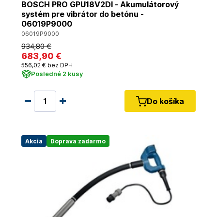
BOSCH PRO GPU18V2DI - Akumulátorový
systém pre vibrátor do betónu -
06019P9000
06019P9000
934
,80 €
683
,90 €
556
,02 €
bez DPH
Posledné 2 kusy
Do košíka
Akcia
Doprava zadarmo