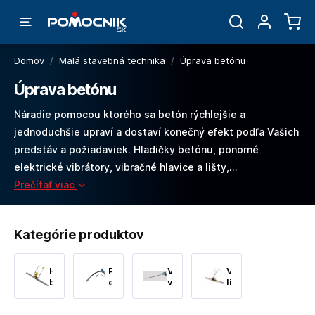
Domov
/
Malá stavebná technika
/
Úprava betónu
Úprava betónu
Náradie pomocou ktorého sa betón rýchlejšie a
jednoduchšie upraví a dostaví konečný efekt podľa Vašich
predstáv a požiadaviek. Hladičky betónu, ponorné
elektrické vibrátory, vibračné hlavice a lišty,…
Prečítať viac
Kategórie produktov
Hladičky
Ponorné
Vysokofrekvenčné
Vibračné
betónu
elektrické
vibrátory
lišty
vibrátory