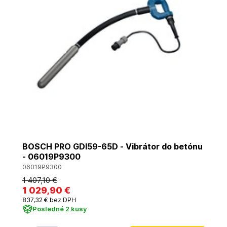
BOSCH PRO GDI59-65D - Vibrátor do betónu
- 06019P9300
06019P9300
1 407
,10 €
1 029
,90 €
837
,32 €
bez DPH
Posledné 2 kusy