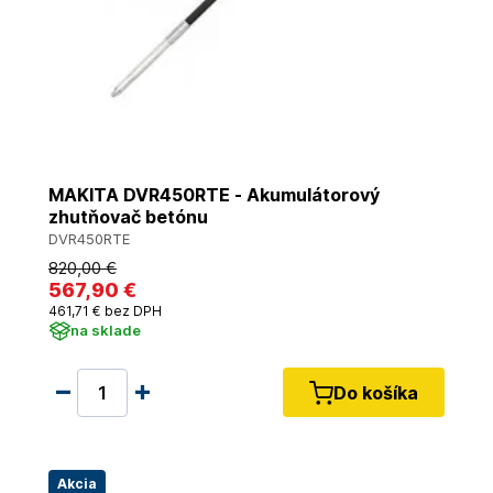
MAKITA DVR450RTE - Akumulátorový
zhutňovač betónu
DVR450RTE
820
,00 €
567
,90 €
461
,71 €
bez DPH
na sklade
Do košíka
Akcia