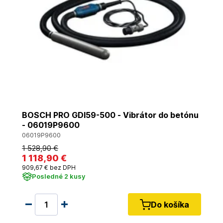
BOSCH PRO GDI59-500 - Vibrátor do betónu
- 06019P9600
06019P9600
1 528
,90 €
1 118
,90 €
909
,67 €
bez DPH
Posledné 2 kusy
Do košíka