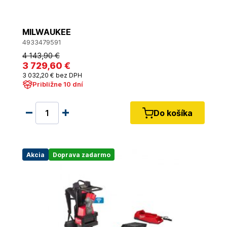
MILWAUKEE
4933479591
4 143
,90 €
3 729
,60 €
3 032
,20 €
bez DPH
Približne 10 dní
Do košíka
Akcia
Doprava zadarmo