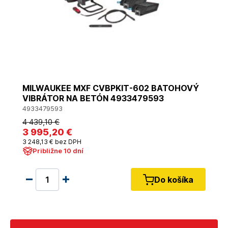
MILWAUKEE MXF CVBPKIT-602 BATOHOVÝ
VIBRÁTOR NA BETÓN 4933479593
4933479593
4 439
,10 €
3 995
,20 €
3 248
,13 €
bez DPH
Približne 10 dní
Do košíka