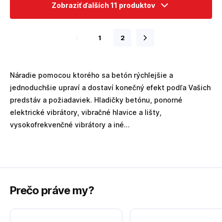
Zobraziť ďalších 11 produktov
1
2
Náradie pomocou ktorého sa betón rýchlejšie a
jednoduchšie upraví a dostaví konečný efekt podľa Vašich
predstáv a požiadaviek. Hladičky betónu, ponorné
elektrické vibrátory, vibračné hlavice a lišty,
vysokofrekvenčné vibrátory a iné...
Prečo práve my?