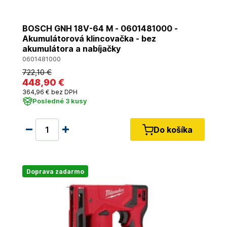
BOSCH GNH 18V-64 M - 0601481000 -
Akumulátorová klincovačka - bez
akumulátora a nabíjačky
0601481000
722
,10 €
448
,90 €
364
,96 €
bez DPH
Posledné 3 kusy
Do košíka
Doprava zadarmo