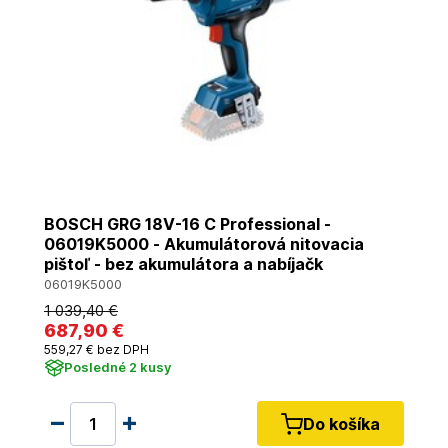
BOSCH GRG 18V-16 C Professional -
06019K5000 - Akumulátorová nitovacia
pištoľ - bez akumulátora a nabíjačk
06019K5000
1 039
,40 €
687
,90 €
559
,27 €
bez DPH
Posledné 2 kusy
Do košíka