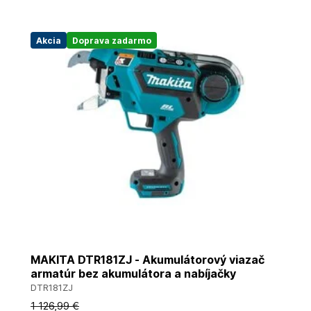
Akcia
Doprava zadarmo
MAKITA DTR181ZJ - Akumulátorový viazač
armatúr bez akumulátora a nabíjačky
DTR181ZJ
1 126
,99 €