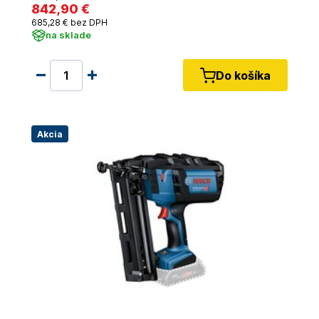
842
,90 €
685
,28 €
bez DPH
na sklade
Do košíka
Akcia