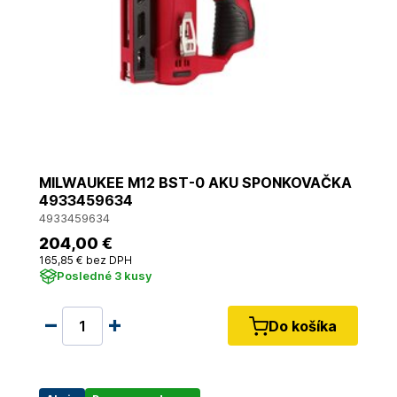
MILWAUKEE M12 BST-0 AKU SPONKOVAČKA
4933459634
4933459634
204
,00 €
165
,85 €
bez DPH
Posledné 3 kusy
Do košíka