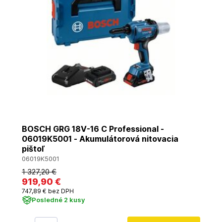
BOSCH GRG 18V-16 C Professional -
06019K5001 - Akumulátorová nitovacia
pištoľ
06019K5001
1 327
,20 €
919
,90 €
747
,89 €
bez DPH
Posledné 2 kusy