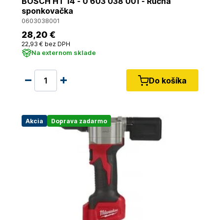
BOSCH HT 14 - 0 603 038 001 - Ručná
sponkovačka
0603038001
28
,20 €
22
,93 €
bez DPH
Na externom sklade
Do košíka
Akcia
Doprava zadarmo