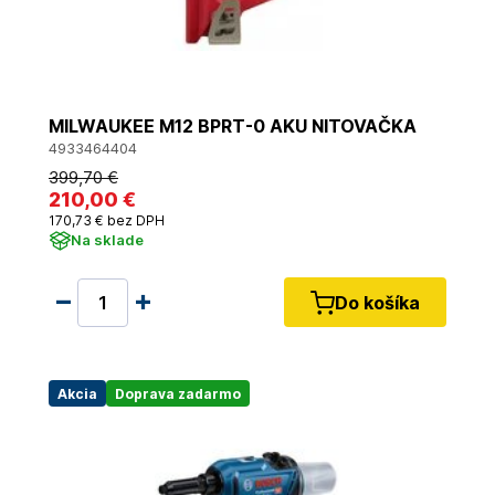
MILWAUKEE M12 BPRT-0 AKU NITOVAČKA
4933464404
399
,70 €
210
,00 €
170
,73 €
bez DPH
Na sklade
Do košíka
Akcia
Doprava zadarmo