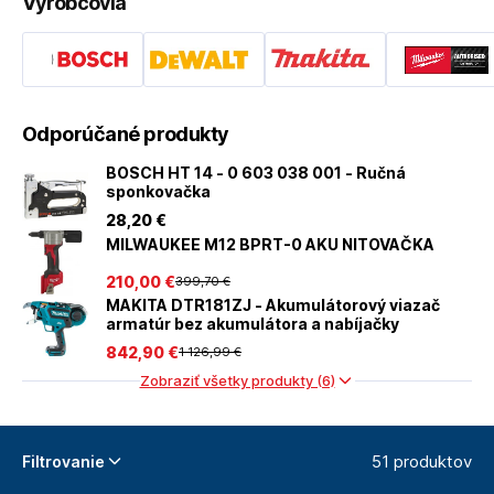
Výrobcovia
Odporúčané produkty
BOSCH HT 14 - 0 603 038 001 - Ručná
sponkovačka
28
,20 €
MILWAUKEE M12 BPRT-0 AKU NITOVAČKA
210
,00 €
399
,70 €
MAKITA DTR181ZJ - Akumulátorový viazač
armatúr bez akumulátora a nabíjačky
842
,90 €
1 126
,99 €
Zobraziť všetky produkty (6)
51 produktov
Filtrovanie