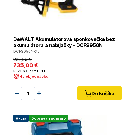
DeWALT Akumulátorová sponkovačka bez
akumulátora a nabíjačky - DCFS950N
DCFS950N-XJ
922
,50 €
735
,00 €
597
,56 €
bez DPH
Na objednávku
Do košíka
Akcia
Doprava zadarmo