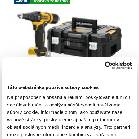
Akcia
Doprava zadarmo
Táto webstránka používa súbory cookies
Na prispôsobenie obsahu a reklám, poskytovanie funkcií
DeWALT DCF403NT Nitovacka do 4,8mm
sociálnych médií a analýzu návštevnosti používame
AKU
DCF403NT-XJ
súbory cookie. Informácie o tom, ako používate naše
496
,00 €
webové stránky, poskytujeme aj našim partnerom v
435
,95 €
oblasti sociálnych médií, inzercie a analýzy. Títo partneri
354
,43 €
bez DPH
môžu príslušné informácie skombinovať s ďalšími
Posledné 2 kusy