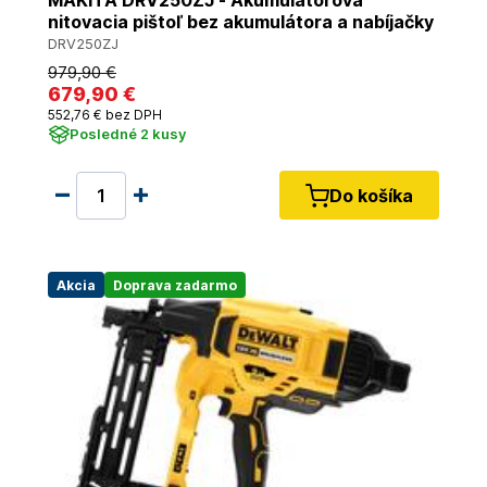
MAKITA DRV250ZJ - Akumulátorová
nitovacia pištoľ bez akumulátora a nabíjačky
DRV250ZJ
979
,90 €
679
,90 €
552
,76 €
bez DPH
Posledné 2 kusy
Do košíka
Akcia
Doprava zadarmo