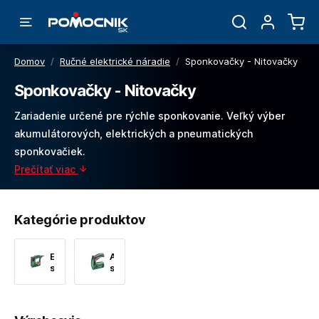
Domov
/
Ručné elektrické náradie
/
Sponkovačky - Nitovačky
Sponkovačky - Nitovačky
Zariadenie určené pre rýchle sponkovanie. Veľký výber
akumulátorových, elektrických a pneumatických
sponkovačiek.
Prečítať viac
Kategórie produktov
Elektrické
Akumulátorové
sponkovačky
sponkovačky
a
nitovačky