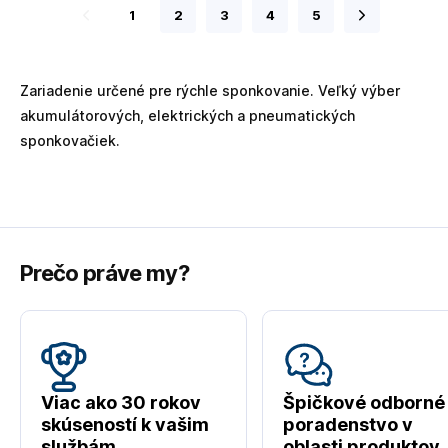
1
2
3
4
5
Zariadenie určené pre rýchle sponkovanie. Veľký výber
akumulátorových, elektrických a pneumatických
sponkovačiek.
Prečo práve my?
Viac ako 30 rokov
Špičkové odborné
skúseností k vašim
poradenstvo v
službám
oblasti produktov