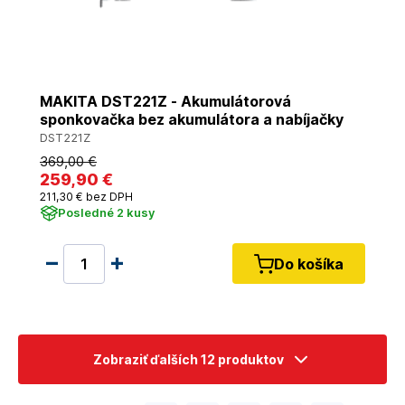
MAKITA DST221Z - Akumulátorová
sponkovačka bez akumulátora a nabíjačky
DST221Z
369
,00 €
259
,90 €
211
,30 €
bez DPH
Posledné 2 kusy
Do košíka
Zobraziť ďalších 12 produktov