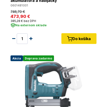
akumulátora a nabíjačky
0601481001
746
,70 €
473
,90 €
385
,28 €
bez DPH
Na externom sklade
Do košíka
Akcia
Doprava zadarmo