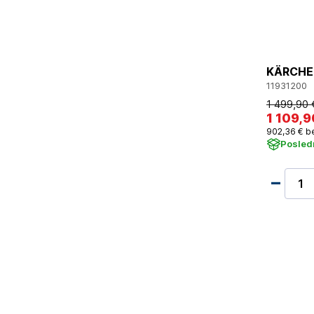
KÄRCHER
11931200
1 499
,90 
1 109
,9
902
,36 €
b
Posled