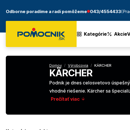
Odborne poradíme a radi pomôžeme
043/4554433
(Pra
Kategórie
Akcie
V
Domov
/
Výrobcovia
/
KÄRCHER
KÄRCHER
Podnik je dnes celosvetovo úspešným
vhodné riešenie. Kärcher sa špecial
Prečítať viac