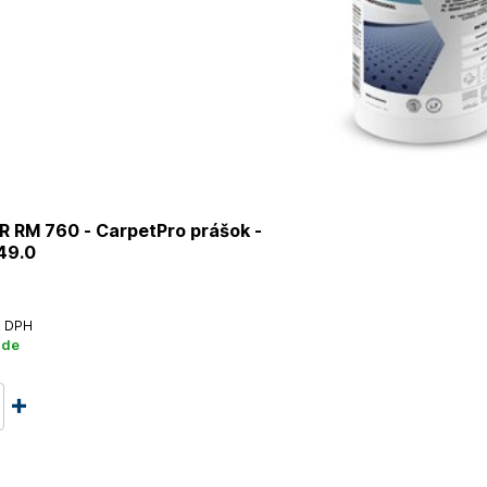
 RM 760 - CarpetPro prášok -
49.0
 DPH
ade