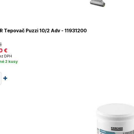
 Tepovač Puzzi 10/2 Adv - 11931200
€
0 €
ez DPH
né 2 kusy