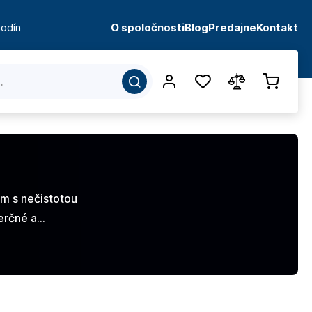
odín
O spoločnosti
Blog
Predajne
Kontakt
ém s nečistotou
merčné a…