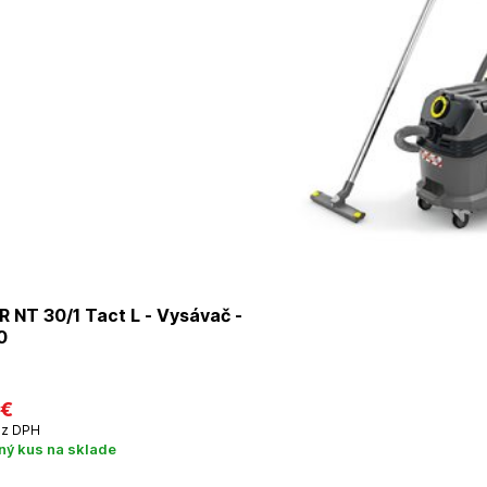
 NT 30/1 Tact L - Vysávač -
0
 €
z DPH
ný kus na sklade