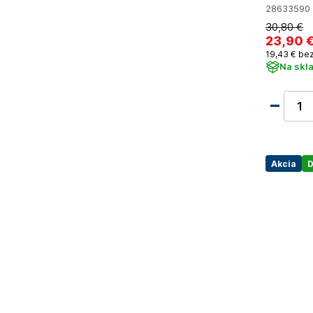
28633590
30
,80 €
23
,90 
19
,43 €
bez
Na skl
Akcia
D