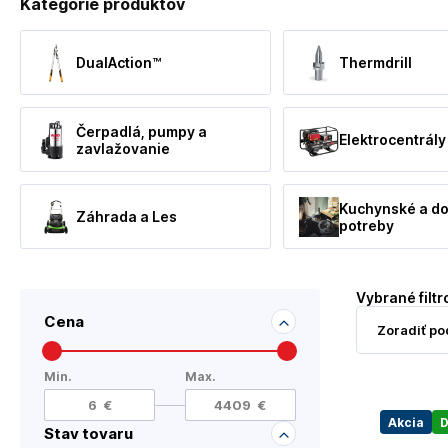
Kategórie produktov
DualAction™
Thermdrill
Čerpadlá, pumpy a
Elektrocentrály
zavlažovanie
Kuchynské a d
Záhrada a Les
potreby
Vybrané filtr
Cena
Min.
Max.
Akcia
D
Stav tovaru