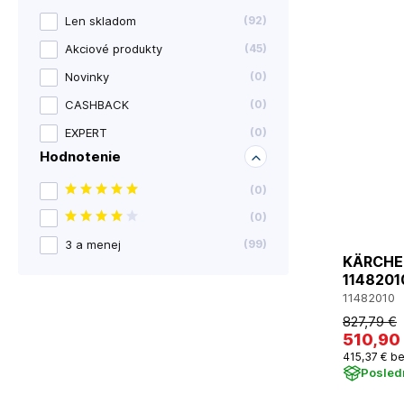
Len skladom
(
92
)
Akciové produkty
(
45
)
Novinky
(
0
)
CASHBACK
(
0
)
EXPERT
(
0
)
Hodnotenie
(
0
)
(
0
)
3 a menej
(
99
)
KÄRCHER
1148201
11482010
827
,79 €
510
,90
415
,37 €
be
Posled