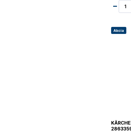
Akcia
KÄRCHER
286335