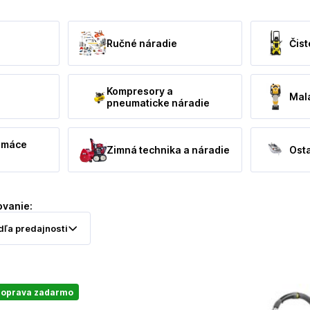
Ručné náradie
Čist
Kompresory a
Mal
pneumaticke náradie
omáce
Zimná technika a náradie
Ost
ovanie:
oprava zadarmo