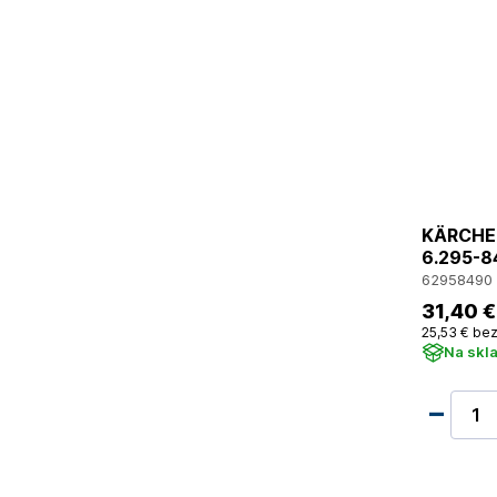
KÄRCHER
6.295-8
62958490
31
,40 €
25
,53 €
bez
Na skl