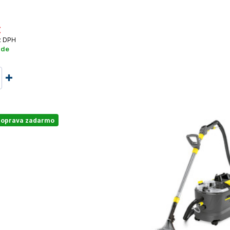
€
 DPH
ade
oprava zadarmo