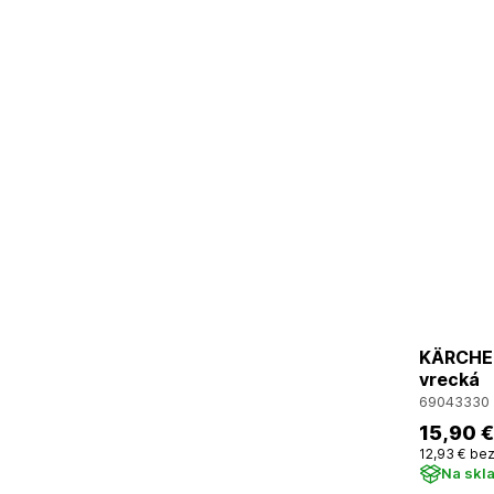
KÄRCHER
vrecká
69043330
15
,90 €
12
,93 €
bez
Na skl