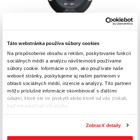
FISKARS Panvica Wok Hard Face, 28 cm / 4,5
Táto webstránka používa súbory cookies
l | 1075523
1075523
Na prispôsobenie obsahu a reklám, poskytovanie funkcií
79
,99 €
sociálnych médií a analýzu návštevnosti používame
62
,90 €
súbory cookie. Informácie o tom, ako používate naše
51
,14 €
bez DPH
webové stránky, poskytujeme aj našim partnerom v
Posledné 4 kusy
oblasti sociálnych médií, inzercie a analýzy. Títo partneri
môžu príslušné informácie skombinovať s ďalšími
Do košíka
údajmi, ktoré ste im poskytli alebo ktoré od vás získali,
keď ste používali ich služby.
Akcia
Zobraziť detaily