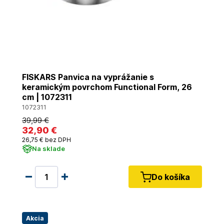
FISKARS Panvica na vyprážanie s
keramickým povrchom Functional Form, 26
cm | 1072311
1072311
39
,99 €
32
,90 €
26
,75 €
bez DPH
Na sklade
Do košíka
Akcia