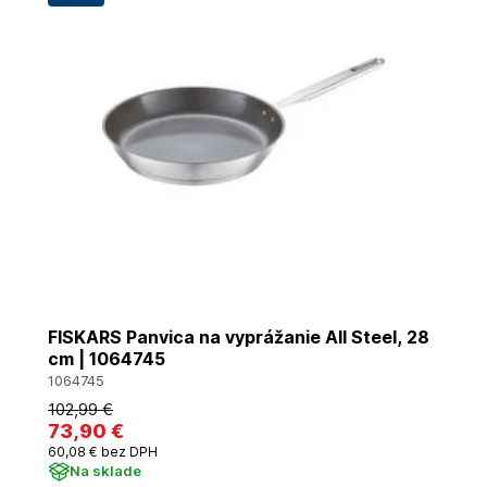
FISKARS Panvica na vyprážanie All Steel, 28
cm | 1064745
1064745
102
,99 €
73
,90 €
60
,08 €
bez DPH
Na sklade