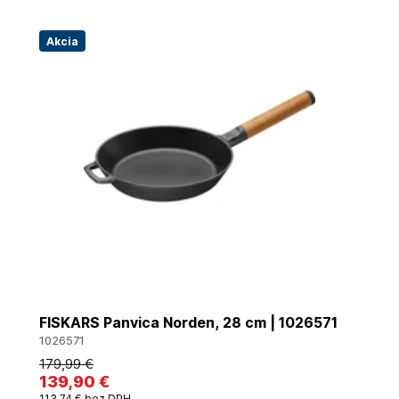
Akcia
FISKARS Panvica Norden, 28 cm | 1026571
1026571
179
,99 €
139
,90 €
113
,74 €
bez DPH