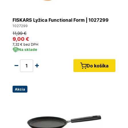
FISKARS Lyžica Functional Form | 1027299
1027299
11
,99 €
9
,00 €
7
,32 €
bez DPH
Na sklade
Do košíka
Akcia