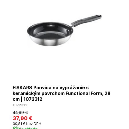
FISKARS Panvica na vyprážanie s
keramickým povrchom Functional Form, 28
cm | 1072312
1072312
44
,99 €
37
,90 €
30
,81 €
bez DPH
Na sklade