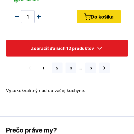
Do košíka
Zobraziť ďalších 12 produktov
1
2
3
…
6
Vysokokvalitný riad do vašej kuchyne.
Prečo práve my?