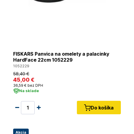
FISKARS Panvica na omelety a palacinky
HardFace 22cm 1052229
1052229
58
,40 €
45
,00 €
36
,59 €
bez DPH
Na sklade
Do košíka
Akcia