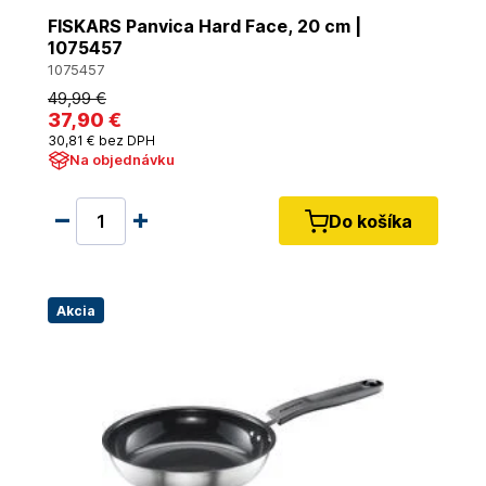
FISKARS Panvica Hard Face, 20 cm |
1075457
1075457
49
,99 €
37
,90 €
30
,81 €
bez DPH
Na objednávku
Do košíka
Akcia