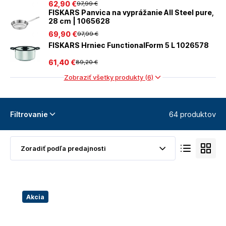
62
,90 €
97
,99 €
FISKARS Panvica na vyprážanie All Steel pure,
28 cm | 1065628
69
,90 €
97
,99 €
FISKARS Hrniec FunctionalForm 5 L 1026578
61
,40 €
89
,20 €
Zobraziť všetky produkty (6)
64 produktov
Filtrovanie
Akcia