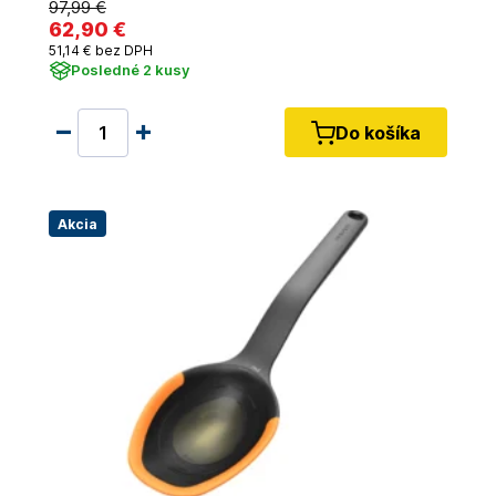
97
,99 €
62
,90 €
51
,14 €
bez DPH
Posledné 2 kusy
Do košíka
Akcia