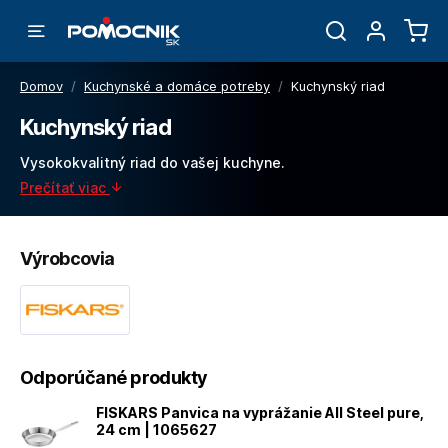
Domov
/
Kuchynské a domáce potreby
/
Kuchynský riad
Kuchynský riad
Vysokokvalitný riad do vašej kuchyne.
Prečítať viac
Výrobcovia
Odporúčané produkty
FISKARS Panvica na vyprážanie All Steel pure,
24 cm | 1065627