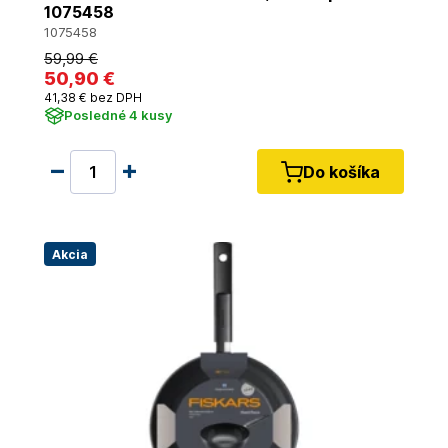
1075458
1075458
59
,99 €
50
,90 €
41
,38 €
bez DPH
Posledné 4 kusy
Do košíka
Akcia