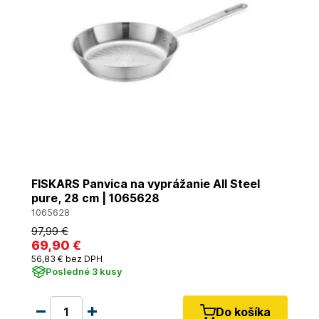
FISKARS Panvica na vyprážanie All Steel
pure, 28 cm | 1065628
1065628
97
,99 €
69
,90 €
56
,83 €
bez DPH
Posledné 3 kusy
Do košíka