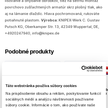
lisovanie a ohýbanie obrobkov, tiež na šetrnú montáž
povrchovo zušľachtených armatúr skrz plošný tlak, ako
aj na lámanie dlaždíc. Hlava pochromovaná, rukoväte
potiahnuté plastom.
Výrobca:
KNIPEX-Werk C. Gustav
Putsch KG, Oberkamper Str. 13, 42349 Wuppertal, DE,
+4920247940, info@knipex.de
Podobné produkty
Táto webstránka používa súbory cookies
KNIPEX Kliešte Alligat
KNIPEX Kliešte Alligator
Na prispôsobenie obsahu a reklám, poskytovanie funkcií
250mm Cr / 8805250
250mm Cr / 8806250
Knipex
sociálnych médií a analýzu návštevnosti používame
Knipex
56080250
súbory cookie. Informácie o tom, ako používate naše
56110250