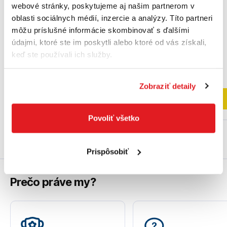
webové stránky, poskytujeme aj našim partnerom v
oblasti sociálnych médií, inzercie a analýzy. Títo partneri
môžu príslušné informácie skombinovať s ďalšími
údajmi, ktoré ste im poskytli alebo ktoré od vás získali,
keď ste používali ich služby.
35
,90 €
32
,90 €
29
,19 €
bez DPH
26
,75 €
bez DPH
Na externom sklade
Na externom sklade
Zobraziť detaily
Do košíka
Do košíka
Povoliť všetko
Prispôsobiť
Prečo práve my?