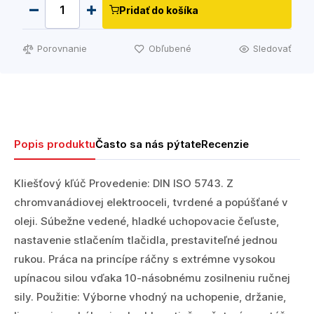
Pridať do košíka
Porovnanie
Obľubené
Sledovať
Popis produktu
Často sa nás pýtate
Recenzie
Kliešťový kľúč Provedenie: DIN ISO 5743. Z
chromvanádiovej elektrooceli, tvrdené a popúšťané v
oleji. Súbežne vedené, hladké uchopovacie čeľuste,
nastavenie stlačením tlačidla, prestaviteľné jednou
rukou. Práca na princípe ráčny s extrémne vysokou
upínacou silou vďaka 10-násobnému zosilneniu ručnej
sily. Použitie: Výborne vhodný na uchopenie, držanie,