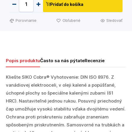
Pridať do košíka
Porovnanie
Obľubené
Sledovať
Popis produktu
Často sa nás pýtate
Recenzie
Kliešte SIKO Cobra® Vyhotovenie: DIN ISO 8976. Z
vanádiovej elektrooceli, v oleji kalené a popúšťané,
úchopné plochy so špeciálne kalenými zubami (61
HRC). Nastaviteľné jednou rukou. Posuvný priechodný
čap umožňuje vysokú stabilitu vďaka dvojitému vedení.
Ochrana proti priskruteniu zabraňuje zraneniam
spôsobeným priskrutnením. Samosvorné na trubkách a