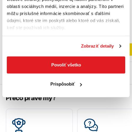
oblasti sociálnych médií, inzercie a analýzy. Títo partneri
môžu príslušné informácie skombinovať s ďalšími
údajmi, ktoré ste im poskytli alebo ktoré od vás získali,
38
,90 €
23
,90 €
keď ste používali ich služby.
31
,63 €
bez DPH
19
,43 €
bez DPH
Na externom sklade
Na sklade
Zobraziť detaily
Do košíka
Do košíka
Povoliť všetko
Prispôsobiť
Prečo práve my?