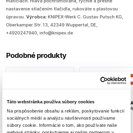
maticiach. Hlava pochromovaná, rýchle a presné
nastavenie stlačením tlačidla, rukoväte s plastovou
úpravou.
Výrobca:
KNIPEX-Werk C. Gustav Putsch KG,
Oberkamper Str. 13, 42349 Wuppertal, DE,
+4920247940, info@knipex.de
Podobné produkty
Táto webstránka používa súbory cookies
KNIPEX Kliešte COBRA
KNIPEX Kliešte COBR
250mm / 8702250 TBK
250mm / 8701250 Kni
Na prispôsobenie obsahu a reklám, poskytovanie funkcií
Knipex
55930250
55891250
sociálnych médií a analýzu návštevnosti používame
súbory cookie. Informácie o tom, ako používate naše
webové stránky, poskytujeme aj našim partnerom v