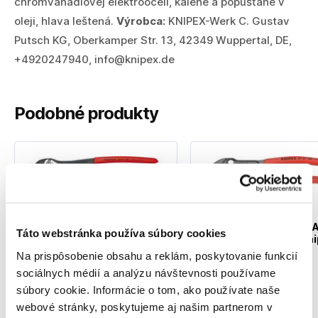
chrómvanádiovej elektrooceli, kalené a popúšťané v
oleji, hlava leštená.
Výrobca:
KNIPEX-Werk C. Gustav
Putsch KG, Oberkamper Str. 13, 42349 Wuppertal, DE,
+4920247940, info@knipex.de
Podobné produkty
KNIPEX Kliešte Alligator
KNIPEX Kliešte COBR
Táto webstránka používa súbory cookies
300mm / 8801300 Knipex
250mm / 8701250 Kni
56050300
55930250
Na prispôsobenie obsahu a reklám, poskytovanie funkcií
sociálnych médií a analýzu návštevnosti používame
súbory cookie. Informácie o tom, ako používate naše
webové stránky, poskytujeme aj našim partnerom v