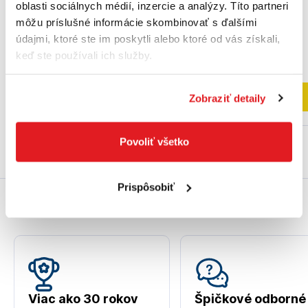
oblasti sociálnych médií, inzercie a analýzy. Títo partneri
môžu príslušné informácie skombinovať s ďalšími
údajmi, ktoré ste im poskytli alebo ktoré od vás získali,
30
,90 €
23
,90 €
25
,12 €
bez DPH
19
,43 €
bez DPH
keď ste používali ich služby.
Na externom sklade
Na sklade
Do košíka
Do košíka
Zobraziť detaily
Povoliť všetko
Prispôsobiť
Prečo práve my?
Viac ako 30 rokov
Špičkové odborné