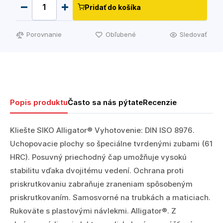
Pridať do košíka
Porovnanie
Obľubené
Sledovať
Popis produktu
Často sa nás pýtate
Recenzie
Kliešte SIKO Alligator® Vyhotovenie: DIN ISO 8976.
Uchopovacie plochy so špeciálne tvrdenými zubami (61
HRC). Posuvný priechodný čap umožňuje vysokú
stabilitu vďaka dvojitému vedení. Ochrana proti
priskrutkovaniu zabraňuje zraneniam spôsobeným
priskrutkovaním. Samosvorné na trubkách a maticiach.
Rukoväte s plastovými návlekmi. Alligator®. Z