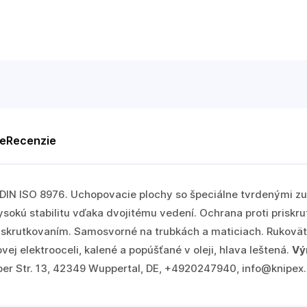
te
Recenzie
: DIN ISO 8976. Uchopovacie plochy so špeciálne tvrdenými z
okú stabilitu vďaka dvojitému vedení. Ochrana proti priskru
skrutkovaním. Samosvorné na trubkách a maticiach. Rukovät
ej elektrooceli, kalené a popúšťané v oleji, hlava leštená.
Vý
er Str. 13, 42349 Wuppertal, DE, +4920247940, info@knipex