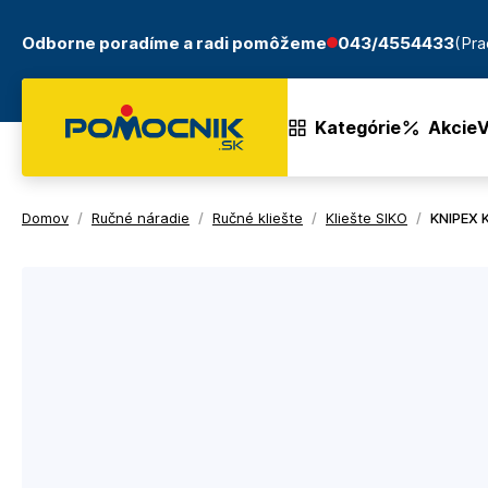
Odborne poradíme a radi pomôžeme
043/4554433
(Pra
Kategórie
Akcie
V
Domov
/
Ručné náradie
/
Ručné kliešte
/
Kliešte SIKO
/
KNIPEX K