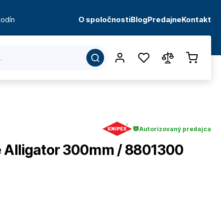
odín
O spoločnosti
Blog
Predajne
Kontakt
Autorizovaný predajca
e Alligator 300mm / 8801300
d