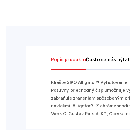
Popis produktu
Často sa nás pýta
Kliešte SIKO Alligator® Vyhotovenie
Posuvný priechodný čap umožňuje vys
zabraňuje zraneniam spôsobeným pri
návlekmi. Alligator®. Z chrómvanádiov
Werk C. Gustav Putsch KG, Oberkamp