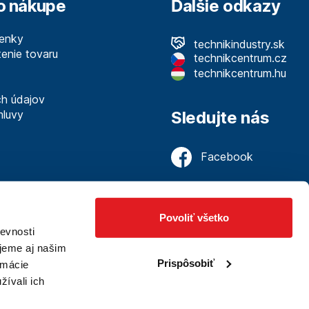
o nákupe
Ďalšie odkazy
enky
technikindustry.sk
enie tovaru
technikcentrum.cz
technikcentrum.hu
h údajov
mluvy
Sledujte nás
Facebook
Povoliť všetko
evnosti
jeme aj našim
venia a nástrojov.
Prispôsobiť
rmácie
 prináša.
žívali ich