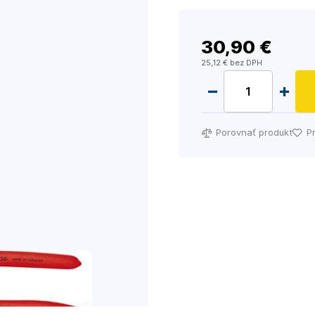
30
,90 €
25
,12 €
bez DPH
Porovnať produkt
P