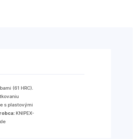
ubami (61 HRC).
tkovaniu
e s plastovými
robca:
KNIPEX-
.de