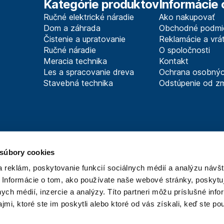
Kategórie produktov
Informácie 
Ručné elektrické náradie
Ako nakupovať
Dom a záhrada
Obchodné podmi
Čistenie a upratovanie
Reklamácie a vrát
Ručné náradie
O spoločnosti
Meracia technika
Kontakt
Les a spracovanie dreva
Ochrana osobnýc
Stavebná technika
Odstúpenie od z
 súbory cookies
 reklám, poskytovanie funkcií sociálnych médií a analýzu návšt
 Informácie o tom, ako používate naše webové stránky, poskytu
 spoločnosti Technik
, ktorá je lídrom v oblasti technického vyba
nych médií, inzercie a analýzy. Títo partneri môžu príslušné info
seností, odbornosti a silného zázemia, ktoré spoločnosť Technik
mi, ktoré ste im poskytli alebo ktoré od vás získali, keď ste pou