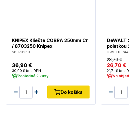
KNIPEX Kliešte COBRA 250mm Cr
DeWALT Si
/ 8703250 Knipex
poistko
56070250
DWHT0-744
28
,70 €
36
,90 €
26
,70 €
30
,00 €
bez DPH
21
,71 €
bez 
Posledné 2 kusy
Na obje
Do košíka