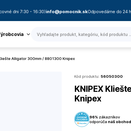
covné dni 7:30 - 16:30)
info@pomocnik.sk
Odpovedáme do 24 h
ýrobcovia
liešte Alligator 300mm / 8801300 Knipex
Kód produktu:
56050300
KNIPEX Kliešt
Knipex
96%
zákazníkov
odporúča
náš obcho