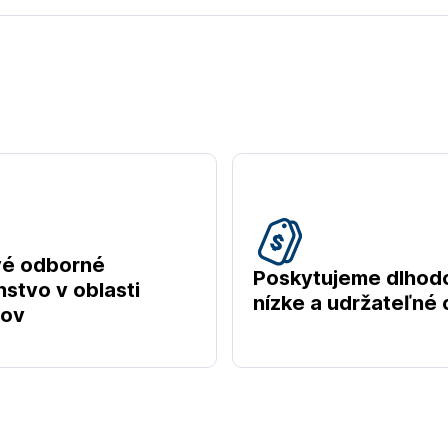
vé odborné
Poskytujeme dlhod
stvo v oblasti
nízke a udržateľné
tov