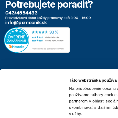
Potrebujete poradiť?
043/4554433
Prevádzková doba každý pracovný deň 8:00 - 16:00
info@pomocnik.sk
Táto webstránka používa
Na prispôsobenie obsahu a
používame súbory cookie.
Internetový obchod Pomocnik.sk
je neoddeliteľnou súčasťou
partnerom v oblasti sociál
Ako súčasť firmy Technik, Pomocnik.sk ťaží z dlhoročných skú
skombinovať s ďalšími údaj
služby.