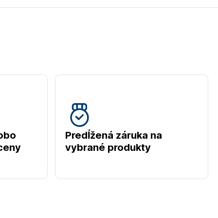
obo
Predĺžená záruka na
 ceny
vybrané produkty