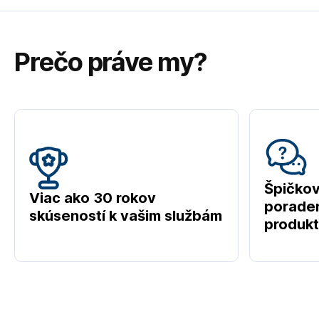
Prečo práve my?
Špičko
Viac ako 30 rokov
poraden
skúseností k vašim službám
produk