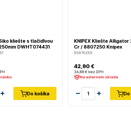
ko kliešte s tlačidlvou
KNIPEX Kliešte Alligato
u 250mm DWHT074431
Cr / 8807250 Knipex
31
55970250
42
,90 €
DPH
34
,88 €
bez DPH
dnávku
Na externom sklade
Do košíka
Do 