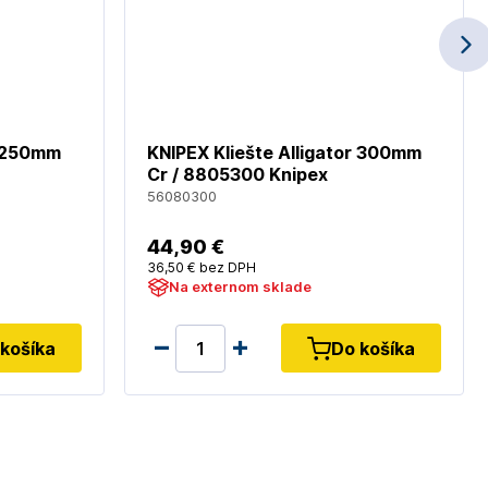
r 250mm
KNIPEX Kliešte Alligator 300mm
Cr / 8805300 Knipex
56080300
44
,90 €
36
,50 €
bez DPH
Na externom sklade
košíka
Do košíka