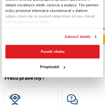
oblasti sociálnych médií, inzercie a analýzy. Títo partneri
môžu príslušné informácie skombinovať s ďalšími
údajmi, ktoré ste im poskytli alebo ktoré od vás získali,
30
,90 €
32
,90 €
keď ste používali ich služby.
25
,12 €
bez DPH
26
,75 €
bez DPH
Na externom sklade
Posledný kus na skl
Zobraziť detaily
Do košíka
Do košíka
Povoliť všetko
Prispôsobiť
Prečo práve my?