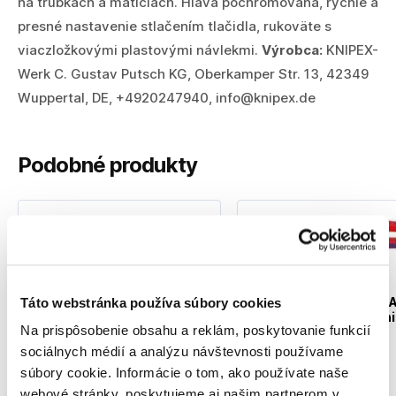
na trubkách a maticiach. Hlava pochromovaná, rýchle a
presné nastavenie stlačením tlačidla, rukoväte s
viaczložkovými plastovými návlekmi.
Výrobca:
KNIPEX-
Werk C. Gustav Putsch KG, Oberkamper Str. 13, 42349
Wuppertal, DE, +4920247940, info@knipex.de
Podobné produkty
KNIPEX Kliešte COBR
Táto webstránka používa súbory cookies
KNIPEX Kliešte Alligator
250mm / 8722250 Kni
300mm / 8801300 Knipex
Na prispôsobenie obsahu a reklám, poskytovanie funkcií
56851250
56050300
sociálnych médií a analýzu návštevnosti používame
súbory cookie. Informácie o tom, ako používate naše
webové stránky, poskytujeme aj našim partnerom v