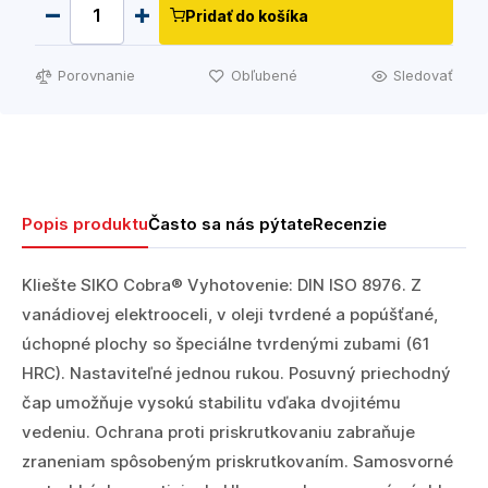
Pridať do košíka
Porovnanie
Obľubené
Sledovať
Popis produktu
Často sa nás pýtate
Recenzie
Kliešte SIKO Cobra® Vyhotovenie: DIN ISO 8976. Z
vanádiovej elektrooceli, v oleji tvrdené a popúšťané,
úchopné plochy so špeciálne tvrdenými zubami (61
HRC). Nastaviteľné jednou rukou. Posuvný priechodný
čap umožňuje vysokú stabilitu vďaka dvojitému
vedeniu. Ochrana proti priskrutkovaniu zabraňuje
zraneniam spôsobeným priskrutkovaním. Samosvorné