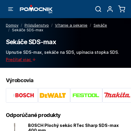
Domov
/
Príslušenstvo
/
Vŕtanie a sekanie
/
Sekáče
/
Sekáče SDS-max
Sekáče SDS-max
Upnutie SDS-max, sekáče na SDS, upínacia stopka SDS.
Prečítať viac
Výrobcovia
Odporúčané produkty
BOSCH Plochý sekác RTec Sharp SDS-max
400 mm