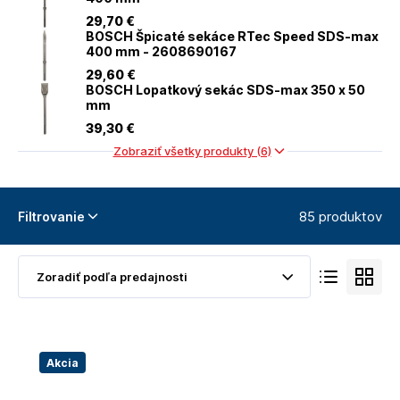
29
,70 €
BOSCH Špicaté sekáce RTec Speed SDS-max
400 mm - 2608690167
29
,60 €
BOSCH Lopatkový sekác SDS-max 350 x 50
mm
39
,30 €
Zobraziť všetky produkty (6)
85 produktov
Filtrovanie
Akcia