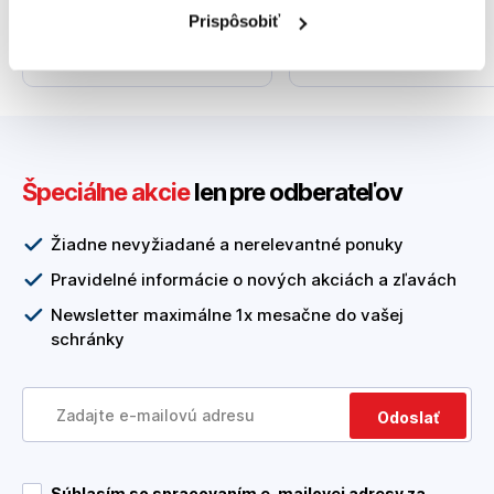
skúseností k vašim
poradenstvo v
Prispôsobiť
službám
oblasti produktov
Špeciálne akcie
len pre odberateľov
Žiadne nevyžiadané a nerelevantné ponuky
Pravidelné informácie o nových akciách a zľavách
Newsletter maximálne 1x mesačne do vašej
schránky
Odoslať
Súhlasím so spracovaním e-mailovej adresy za