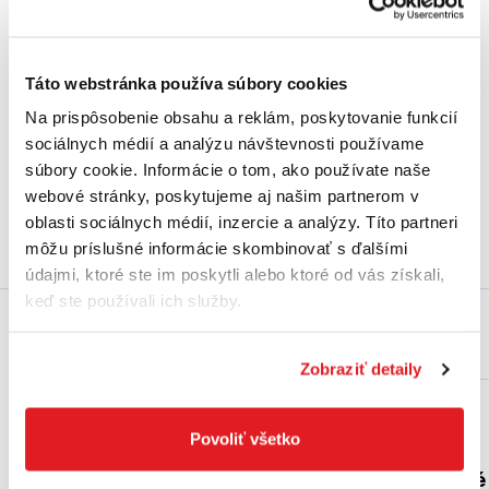
Do košíka
Táto webstránka používa súbory cookies
1
…
6
7
8
Na prispôsobenie obsahu a reklám, poskytovanie funkcií
sociálnych médií a analýzu návštevnosti používame
súbory cookie. Informácie o tom, ako používate naše
Upnutie SDS-max, sekáče na SDS, upínacia stopka SDS.
webové stránky, poskytujeme aj našim partnerom v
oblasti sociálnych médií, inzercie a analýzy. Títo partneri
môžu príslušné informácie skombinovať s ďalšími
údajmi, ktoré ste im poskytli alebo ktoré od vás získali,
keď ste používali ich služby.
Prečo práve my?
Zobraziť detaily
Povoliť všetko
Viac ako 30 rokov
Špičkové odborné