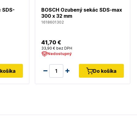
c SDS-
BOSCH Ozubený sekác SDS-max
300 x 32 mm
1618601302
41
,70 €
33
,90 €
bez DPH
Nedostupný
košíka
Do košíka