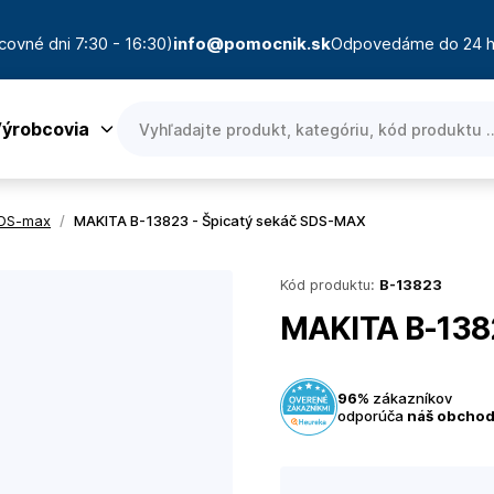
covné dni 7:30 - 16:30)
info@pomocnik.sk
Odpovedáme do 24 h
ýrobcovia
SDS-max
/
MAKITA B-13823 - Špicatý sekáč SDS-MAX
Kód produktu:
B-13823
MAKITA B-138
96%
zákazníkov
odporúča
náš obcho