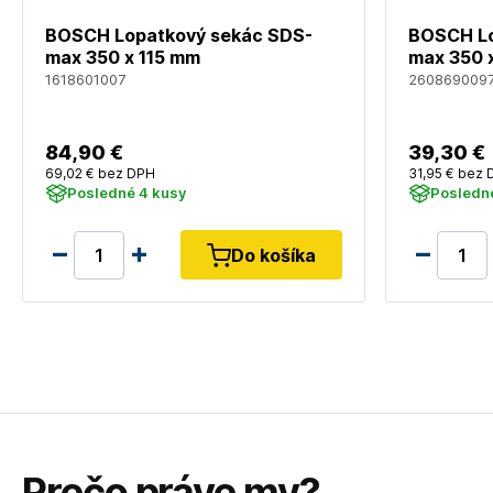
BOSCH Lopatkový sekác SDS-
BOSCH Lo
max 350 x 115 mm
max 350 
1618601007
260869009
84
,90 €
39
,30 €
69
,02 €
bez DPH
31
,95 €
bez 
Posledné 4 kusy
Posledn
Do košíka
Prečo práve my?