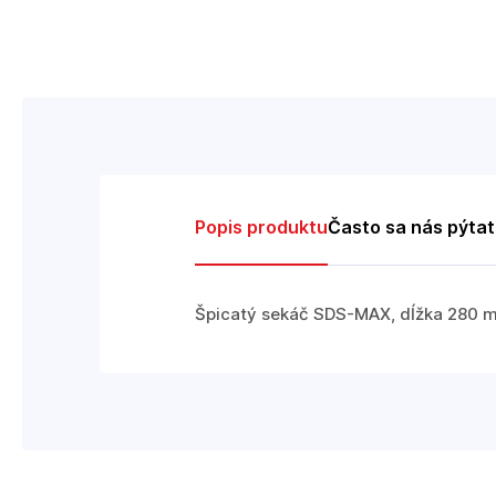
Popis produktu
Často sa nás pýta
Špicatý sekáč SDS-MAX, dĺžka 280 