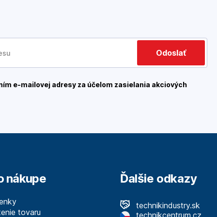
Odoslať
ím e-mailovej adresy za účelom zasielania akciových
o nákupe
Ďalšie odkazy
enky
technikindustry.sk
enie tovaru
technikcentrum.cz