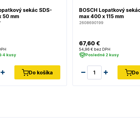
patkový sekác SDS-
BOSCH Lopatkový seká
x 50 mm
max 400 x 115 mm
7
2608690199
67
,60 €
DPH
54
,96 €
bez DPH
é 4 kusy
Posledné 2 kusy
Do košíka
Do 