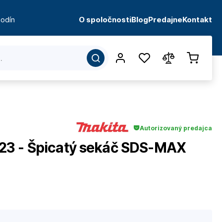
odín
O spoločnosti
Blog
Predajne
Kontakt
Autorizovaný predajca
23 - Špicatý sekáč SDS-MAX
d