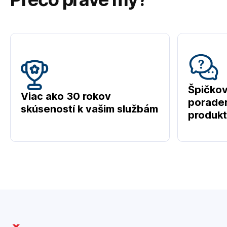
Špičko
Viac ako 30 rokov
poraden
skúseností k vašim službám
produk