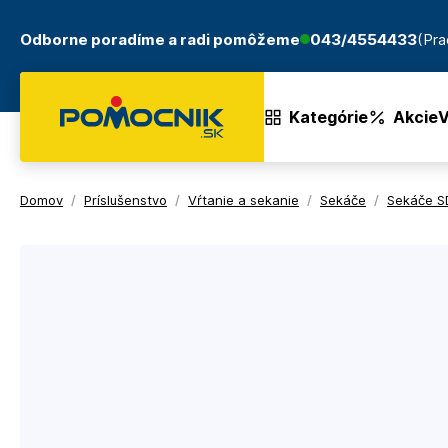
Odborne poradíme a radi pomôžeme
043/4554433
(Pra
Kategórie
Akcie
V
Domov
/
Príslušenstvo
/
Vŕtanie a sekanie
/
Sekáče
/
Sekáče 