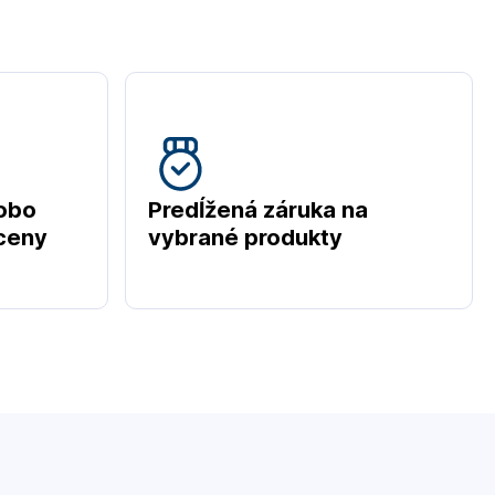
obo
Predĺžená záruka na
 ceny
vybrané produkty