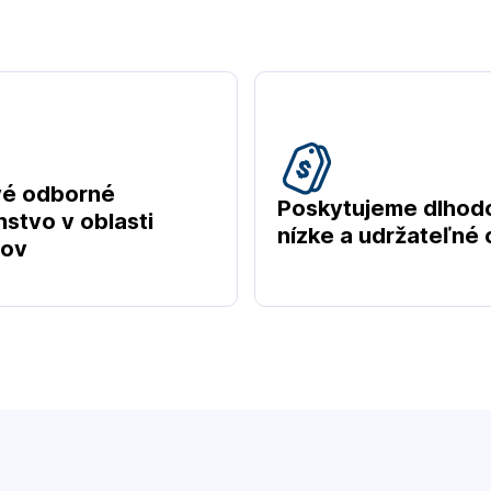
vé odborné
Poskytujeme dlhod
stvo v oblasti
nízke a udržateľné
tov