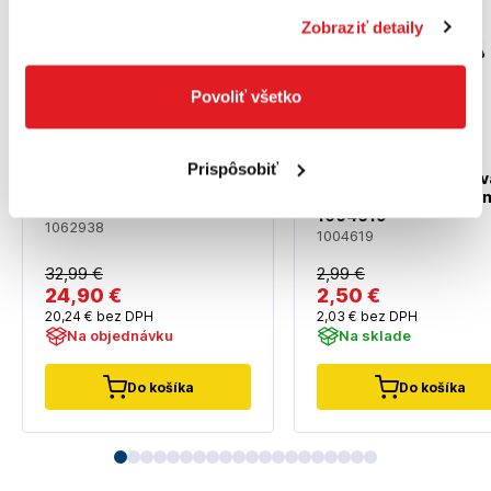
Zobraziť detaily
Povoliť všetko
Prispôsobiť
FISKARS Nôž univerzálny
FISKARS Nôž odlamov
CarbonMax™, kompaktný,
celokovový úzky, 9 mm
so zasúvateľnou čepeľou
1004619
| 1062938
1062938
1004619
32
,99 €
2
,99 €
24
,90 €
2
,50 €
20
,24 €
bez DPH
2
,03 €
bez DPH
Na objednávku
Na sklade
Do košíka
Do košíka