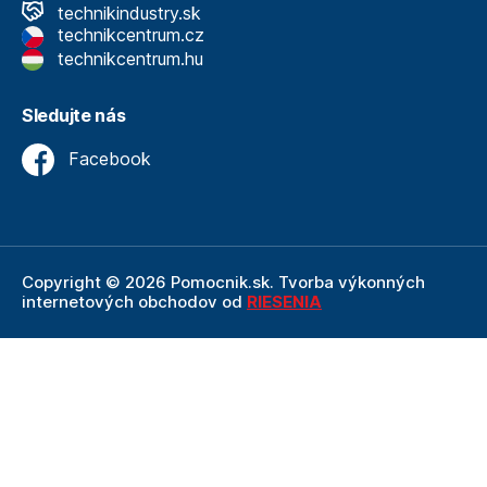
technikindustry.sk
technikcentrum.cz
technikcentrum.hu
Sledujte nás
Facebook
Copyright © 2026 Pomocnik.sk. Tvorba výkonných
internetových obchodov od
RIESENIA
Internetový obchod Pomocnik.sk
je neoddeliteľnou
súčasťou spoločnosti Technik
, ktorá je lídrom v oblasti
technického vybavenia a nástrojov. Ako súčasť firmy
Technik, Pomocnik.sk ťaží z dlhoročných skúseností,
odbornosti a silného zázemia, ktoré spoločnosť Technik
prináša.