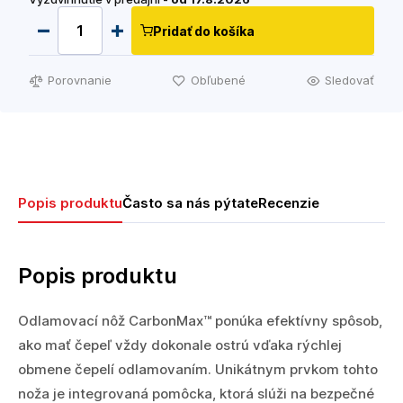
Pridať do košíka
Porovnanie
Obľubené
Sledovať
Popis produktu
Často sa nás pýtate
Recenzie
Popis produktu
Odlamovací nôž CarbonMax™ ponúka efektívny spôsob,
ako mať čepeľ vždy dokonale ostrú vďaka rýchlej
obmene čepelí odlamovaním. Unikátnym prvkom tohto
noža je integrovaná pomôcka, ktorá slúži na bezpečné