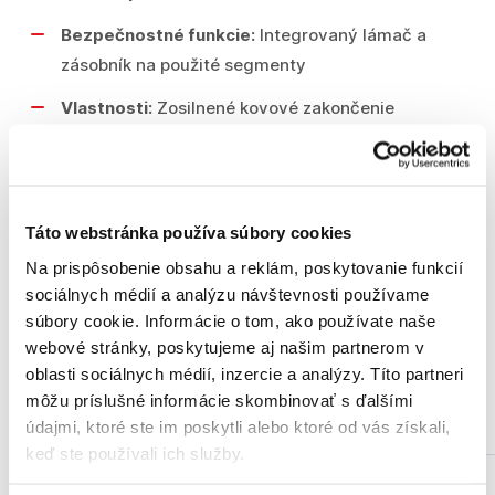
Bezpečnostné funkcie:
Integrovaný lámač a
zásobník na použité segmenty
Vlastnosti:
Zosilnené kovové zakončenie
rukoväte
Rozmery produktu:
25,9 cm (dĺžka) x 10,9
cm (šírka) x 2,6 cm (hrúbka)
Táto webstránka používa súbory cookies
Hmotnosť:
0,15 kg
Na prispôsobenie obsahu a reklám, poskytovanie funkcií
sociálnych médií a analýzu návštevnosti používame
Obsah balenia:
Odlamovací nôž, 1x čepeľ
súbory cookie. Informácie o tom, ako používate naše
CarbonMax™ (18 mm)
webové stránky, poskytujeme aj našim partnerom v
oblasti sociálnych médií, inzercie a analýzy. Títo partneri
môžu príslušné informácie skombinovať s ďalšími
Podobné produkty
údajmi, ktoré ste im poskytli alebo ktoré od vás získali,
keď ste používali ich služby.
Akcia
Akcia