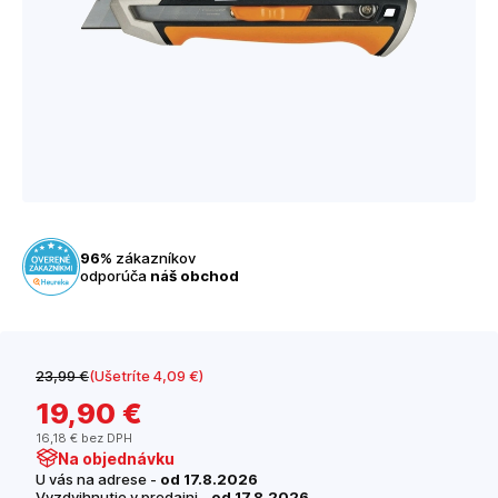
96%
zákazníkov
odporúča
náš obchod
23
,99 €
(Ušetríte 4
,09 €
)
19
,90 €
16
,18 €
bez DPH
Na objednávku
U vás na adrese -
od 17.8.2026
Vyzdvihnutie v predajni -
od 17.8.2026