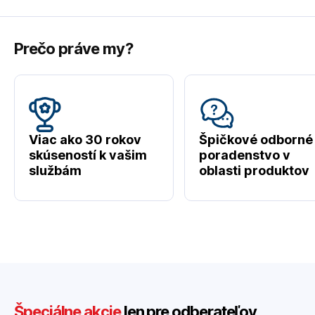
Prečo práve my?
Viac ako 30 rokov
Špičkové odborné
skúseností k vašim
poradenstvo v
službám
oblasti produktov
Špeciálne akcie
len pre odberateľov