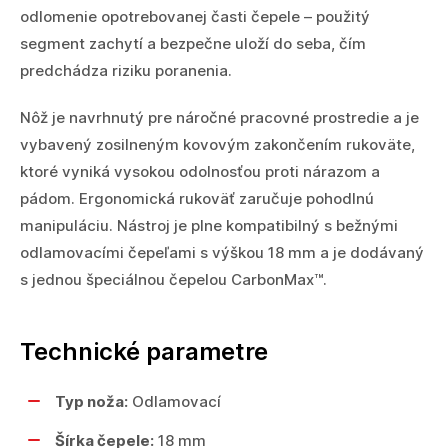
odlomenie opotrebovanej časti čepele – použitý
segment zachytí a bezpečne uloží do seba, čím
predchádza riziku poranenia.
Nôž je navrhnutý pre náročné pracovné prostredie a je
vybavený zosilneným kovovým zakončením rukoväte,
ktoré vyniká vysokou odolnosťou proti nárazom a
pádom. Ergonomická rukoväť zaručuje pohodlnú
manipuláciu. Nástroj je plne kompatibilný s bežnými
odlamovacími čepeľami s výškou 18 mm a je dodávaný
s jednou špeciálnou čepelou CarbonMax™.
Technické parametre
Typ noža:
Odlamovací
Šírka čepele:
18 mm