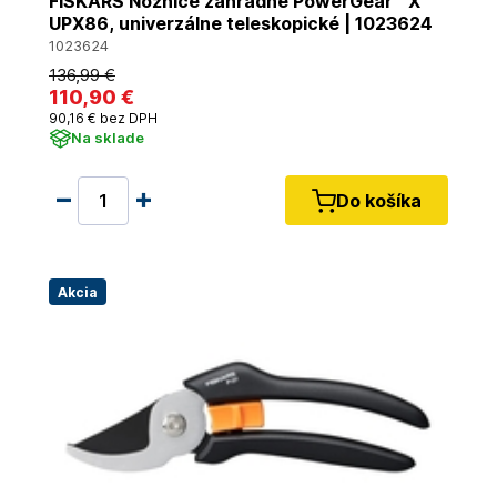
FISKARS Nožnice záhradné PowerGear™ X
UPX86, univerzálne teleskopické | 1023624
1023624
136
,99 €
110
,90 €
90
,16 €
bez DPH
Na sklade
Do košíka
Akcia