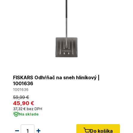
FISKARS Odhŕňač na sneh hliníkový |
1001636
1001636
59
,99 €
45
,90 €
37
,32 €
bez DPH
Na sklade
Do košíka