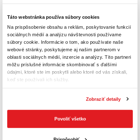
Táto webstránka používa súbory cookies
Na prispôsobenie obsahu a reklám, poskytovanie funkcií
FISKARS Sekera štiepacia X-series™ (L) X36 |
sociálnych médií a analýzu návštevnosti používame
1069109
súbory cookie. Informácie o tom, ako používate naše
1069109
webové stránky, poskytujeme aj našim partnerom v
107
,99 €
oblasti sociálnych médií, inzercie a analýzy. Títo partneri
73
,90 €
môžu príslušné informácie skombinovať s ďalšími
60
,08 €
bez DPH
Na sklade
údajmi, ktoré ste im poskytli alebo ktoré od vás získali,
keď ste používali ich služby.
Do košíka
Zobraziť detaily
Akcia
Povoliť všetko
Prispôsobiť