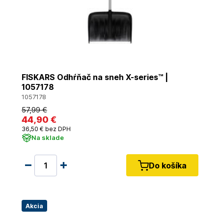
FISKARS Odhŕňač na sneh X-series™ |
1057178
1057178
57
,99 €
44
,90 €
36
,50 €
bez DPH
Na sklade
Do košíka
Akcia