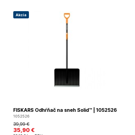
Akcia
FISKARS Odhŕňač na sneh Solid™ | 1052526
1052526
39
,99 €
35
,90 €