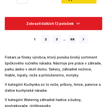
Zobraziť ďalších 12 položiek
1
2
3
…
68
Fiskars je fínsky výrobca, ktorý ponúka široký sortiment
špičkového ručného náradia. Nástroje pre práce v záhrade,
parku alebo v okolí domu. Sekery, záhradné nožnice,
hrable, lopaty, nože a príslušenstvo, motyky.
V kategórii Kuchynka sú to nože, príbory, hrnce, panvice a
ďalšie kuchynské náradie.
V kategórii Watering záhradné hadice a bubny,
postrekovače, rýchlospojky.