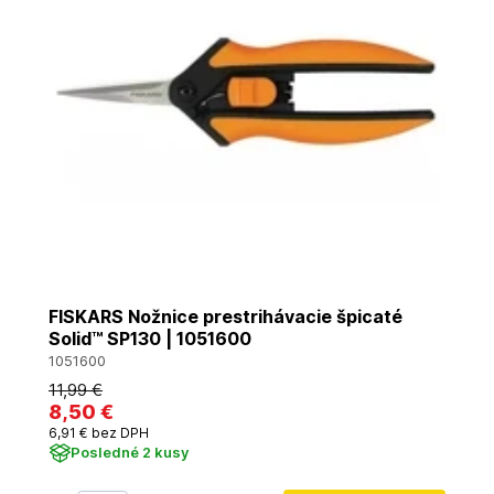
FISKARS Nožnice prestrihávacie špicaté
Solid™ SP130 | 1051600
1051600
11
,99 €
8
,50 €
6
,91 €
bez DPH
Posledné 2 kusy