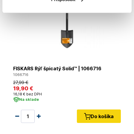
FISKARS Rýľ špicatý Solid™ | 1066716
1066716
27
,99 €
19
,90 €
16
,18 €
bez DPH
Na sklade
Do košíka