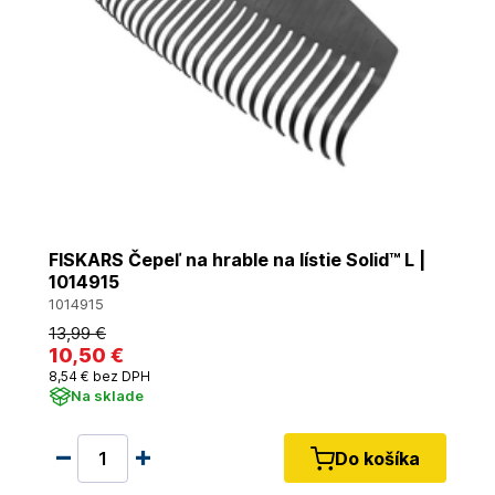
FISKARS Čepeľ na hrable na lístie Solid™ L |
1014915
1014915
13
,99 €
10
,50 €
8
,54 €
bez DPH
Na sklade
Do košíka