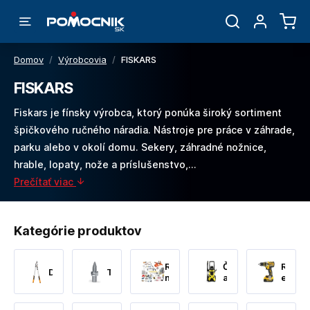
Domov
/
Výrobcovia
/
FISKARS
FISKARS
Fiskars je fínsky výrobca, ktorý ponúka široký sortiment
špičkového ručného náradia. Nástroje pre práce v záhrade,
parku alebo v okolí domu. Sekery, záhradné nožnice,
hrable, lopaty, nože a príslušenstvo,…
Prečítať viac
Kategórie produktov
Ručné
Čistenie
Ručné
DualAction™
Thermdrill
náradie
a
elektr
Upratovanie
nárad