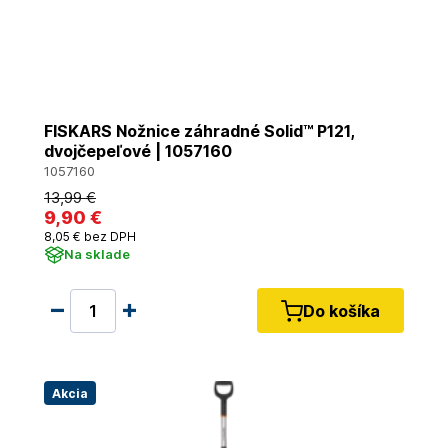
FISKARS Nožnice záhradné Solid™ P121,
dvojčepeľové | 1057160
1057160
13
,99 €
9
,90 €
8
,05 €
bez DPH
Na sklade
Do košíka
Akcia