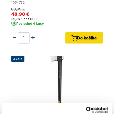
1054792
69
,99 €
48
,90 €
39
,76 €
bez DPH
Posledné 4 kusy
Do košíka
Akcia