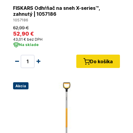
FISKARS Odhŕňač na sneh X-series™,
zahnutý | 1057186
1057186
62
,99 €
52
,90 €
43
,01 €
bez DPH
Na sklade
Do košíka
Akcia