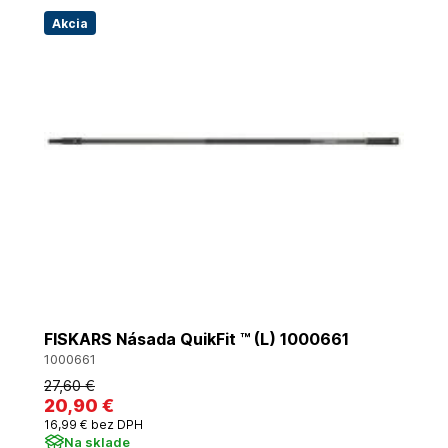
Akcia
FISKARS Násada QuikFit ™ (L) 1000661
1000661
27
,60 €
20
,90 €
16
,99 €
bez DPH
Na sklade