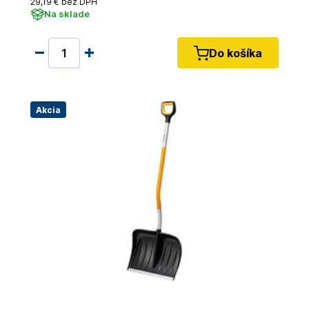
29
,19 €
bez DPH
Na sklade
Do košíka
Akcia