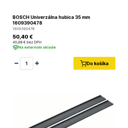
BOSCH Univerzálna hubica 35 mm
1609390478
1609390478
50
,40 €
40
,98 €
bez DPH
Na externom sklade
Do košíka