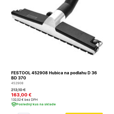
FESTOOL 452908 Hubica na podlahu D 36
BD 370
452908
213
,10 €
163
,00 €
132
,52 €
bez DPH
Posledný kus na sklade