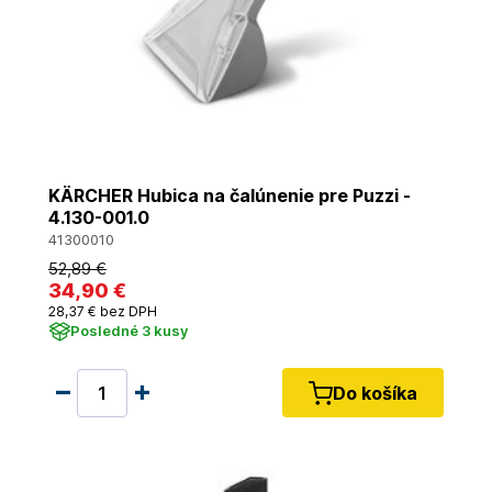
KÄRCHER Hubica na čalúnenie pre Puzzi -
4.130-001.0
41300010
52
,89 €
34
,90 €
28
,37 €
bez DPH
Posledné 3 kusy
Do košíka