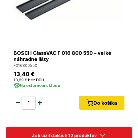
BOSCH GlassVAC F 016 800 550 – veľké
náhradné lišty
F016800550
13
,40 €
10
,89 €
bez DPH
Na externom sklade
Do košíka
Zobraziť ďalších 12 produktov