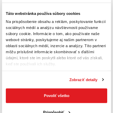
Táto webstránka používa súbory cookies
FESTOOL 492392 Cistiaca súprava - hubice
D 27 / D 36 D-RS
Na prispôsobenie obsahu a reklám, poskytovanie funkcií
492392
sociálnych médií a analýzu návštevnosti používame
23
,50 €
súbory cookie. Informácie o tom, ako používate naše
18
,00 €
webové stránky, poskytujeme aj našim partnerom v
14
,63 €
bez DPH
oblasti sociálnych médií, inzercie a analýzy. Títo partneri
Na sklade
môžu príslušné informácie skombinovať s ďalšími
údajmi, ktoré ste im poskytli alebo ktoré od vás získali,
Do košíka
keď ste používali ich služby.
Zobraziť detaily
Povoliť všetko
Prispôsobiť