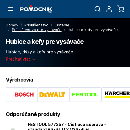
Domov
/
Príslušenstvo
/
Čistenie
/
Príslušenstvo pre vysávače
/
Hubice a kefy pre vysávače
Hubice a kefy pre vysávače
Hubice, dýzy a kefy pre vysávače
Prečítať viac
Výrobcovia
Odporúčané produkty
FESTOOL 577257 - Cistiaca súprava -
štandard RS-ST D 27/36-Plus