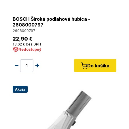
BOSCH Široká podlahová hubica -
2608000797
2608000797
22
,90 €
18
,62 €
bez DPH
Nedostupný
Do košíka
Akcia