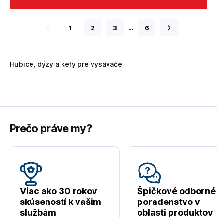
1
2
3
…
6
Hubice, dýzy a kefy pre vysávače
Prečo práve my?
Viac ako 30 rokov
Špičkové odborné
skúseností k vašim
poradenstvo v
službám
oblasti produktov