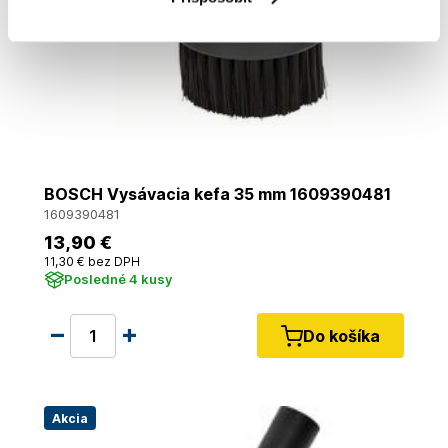
BOSCH Vysávacia kefa 35 mm 1609390481
1609390481
13
,90 €
11
,30 €
bez DPH
Posledné 4 kusy
Do košíka
Akcia