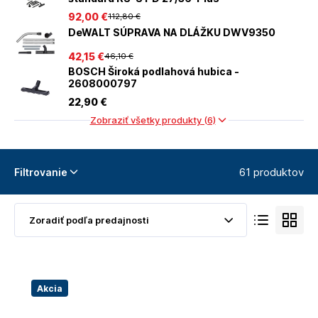
92
,00 €
112
,80 €
DeWALT SÚPRAVA NA DLÁŽKU DWV9350
42
,15 €
46
,10 €
BOSCH Široká podlahová hubica -
2608000797
22
,90 €
Zobraziť všetky produkty (6)
61 produktov
Filtrovanie
Akcia