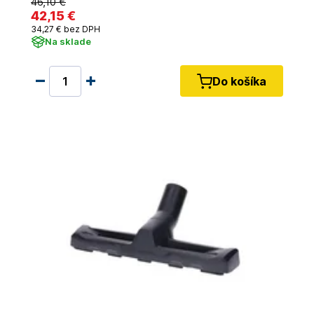
46
,10 €
42
,15 €
34
,27 €
bez DPH
Na sklade
Do košíka