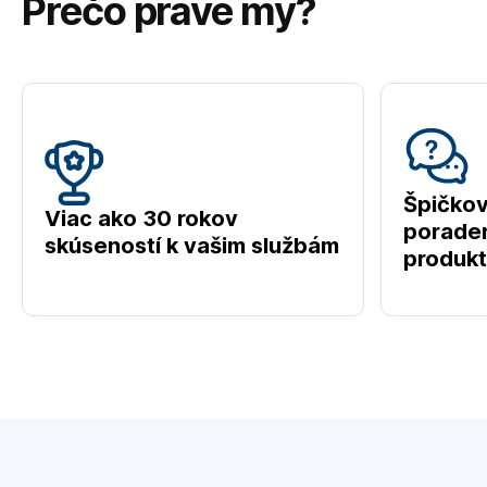
Prečo práve my?
Špičko
Viac ako 30 rokov
poraden
skúseností k vašim službám
produk