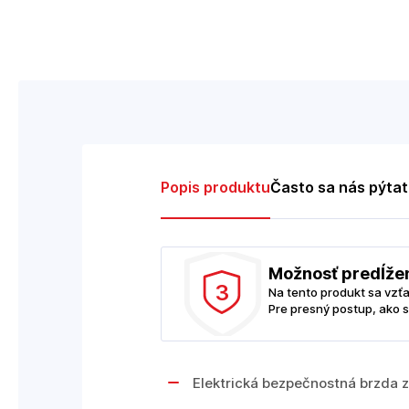
Popis produktu
Často sa nás pýta
Možnosť predĺže
3
Na tento produkt sa vzť
Pre presný postup, ako s
Elektrická bezpečnostná brzda za