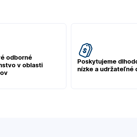
vé odborné
Poskytujeme dlhod
stvo v oblasti
nízke a udržateľné
tov