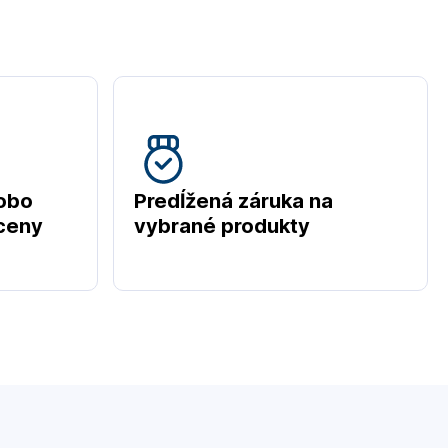
obo
Predĺžená záruka na
 ceny
vybrané produkty