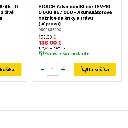
-45 - 0
BOSCH AdvancedShear 18V-10 -
a živé
0 600 857 000 - Akumulátorové
a
nožnice na kríky a trávu
(súprava)
0600857000
153
,80 €
138
,90 €
112
,93 €
bez DPH
Posledný kus na sklade
košíka
Do košíka