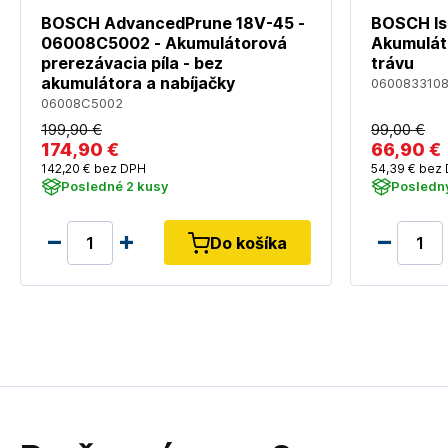
BOSCH AdvancedPrune 18V-45 -
BOSCH Is
06008C5002 - Akumulátorová
Akumuláto
prerezávacia píla - bez
trávu
akumulátora a nabíjačky
060083310
06008C5002
199
,90 €
99
,00 €
174
,90 €
66
,90 €
142
,20 €
bez DPH
54
,39 €
bez 
Posledné 2 kusy
Posledný
Do košíka