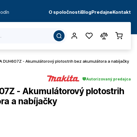
odín
O spoločnosti
Blog
Predajne
Kontakt
 DUH607Z - Akumulátorový plotostrih bez akumulátora a nabíjačky
Autorizovaný predajca
Z - Akumulátorový plotostrih
ra a nabíjačky
d