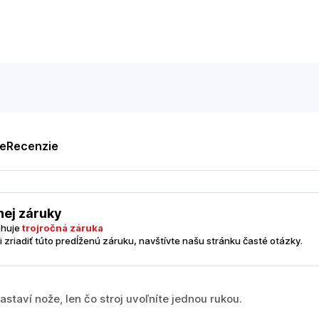
te
Recenzie
nej záruky
ahuje
trojročná záruka
i zriadiť túto predĺženú záruku, navštívte našu stránku časté otázky.
staví nože, len čo stroj uvoľníte jednou rukou.