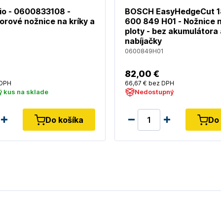
io - 0600833108 -
BOSCH EasyHedgeCut 18
rové nožnice na kríky a
600 849 H01 - Nožnice n
ploty - bez akumulátora 
nabíjačky
8
0600849H01
82
,00 €
DPH
66
,67 €
bez DPH
 kus na sklade
Nedostupný
Do košíka
Do 