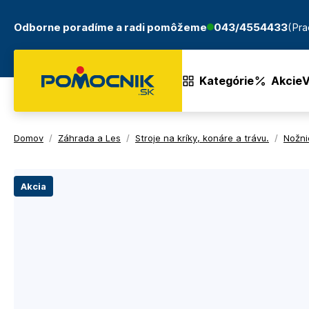
Odborne poradíme a radi pomôžeme
043/4554433
(Pra
Kategórie
Akcie
V
Domov
/
Záhrada a Les
/
Stroje na kríky, konáre a trávu.
/
Nožni
Akcia