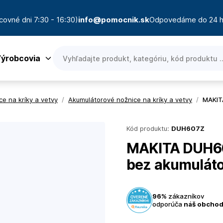
covné dni 7:30 - 16:30)
info@pomocnik.sk
Odpovedáme do 24 h
ýrobcovia
ce na kríky a vetvy
/
Akumulátorové nožnice na kríky a vetvy
/
MAKITA
Kód produktu:
DUH607Z
MAKITA DUH607
bez akumuláto
96%
zákazníkov
odporúča
náš obcho