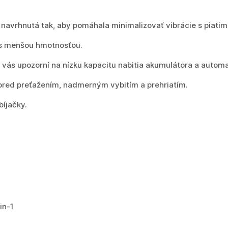
e navrhnutá tak, aby pomáhala minimalizovať vibrácie s piatim
s menšou hmotnosťou.
 vás upozorní na nízku kapacitu nabitia akumulátora a autom
pred preťažením, nadmerným vybitím a prehriatím.
íjačky.
in-1