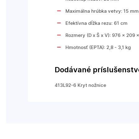
Maximálna hrúbka vetvy: 15 mm
Efektívna dĺžka rezu: 61 cm
Rozmery (D x Š x V): 976 x 209
Hmotnosť (EPTA): 2,8 - 3,1 kg
Dodávané príslušenstv
413L92-6 Kryt nožnice