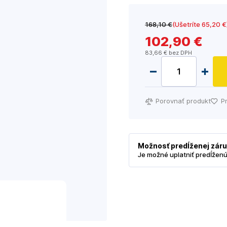
168
,10 €
(Ušetríte 65
,20 €
102
,90 €
83
,66 €
bez DPH
Porovnať produkt
P
Možnosť predĺženej zár
Je možné uplatniť predĺžen