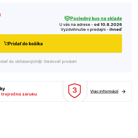
)
Posledný kus na sklade
U vás na adrese -
od 10.8.2026
Vyzdvihnutie v predajni -
ihneď
Pridať do košíka
ridať do obľubených
Sledovať produkt
3
uky
Viac informácií
ú
trojročnú záruku