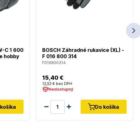
W-C 1 600
BOSCH Záhradné rukavice (XL) -
re hobby
F 016 800 314
F016800314
15
,40 €
12
,52 €
bez DPH
Nedostupný
košíka
Do košíka