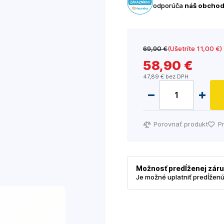
odporúča
náš obcho
69
,90 €
(Ušetríte 11
,00 €
)
58
,90 €
47
,89 €
bez DPH
Porovnať produkt
P
Možnosť predĺženej zár
Je možné uplatniť predĺžen