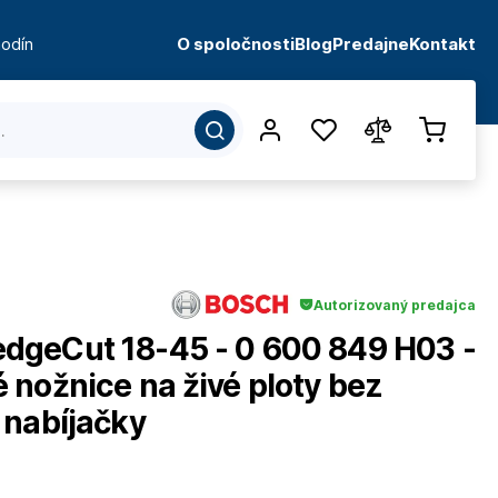
odín
O spoločnosti
Blog
Predajne
Kontakt
Autorizovaný predajca
geCut 18-45 - 0 600 849 H03 -
nožnice na živé ploty bez
 nabíjačky