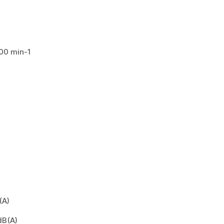
00 min-1
(A)
dB(A)