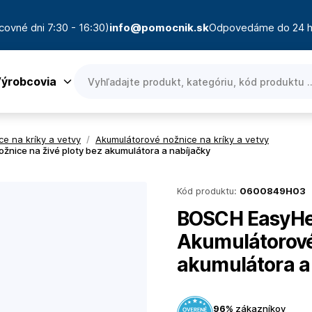
covné dni 7:30 - 16:30)
info@pomocnik.sk
Odpovedáme do 24 h
ýrobcovia
ce na kríky a vetvy
/
Akumulátorové nožnice na kríky a vetvy
nice na živé ploty bez akumulátora a nabíjačky
Kód produktu:
0600849H03
BOSCH EasyHed
Akumulátorové 
akumulátora a
96%
zákazníkov