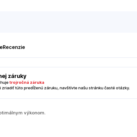
te
Recenzie
nej záruky
ahuje
trojročná záruka
i zriadiť túto predĺženú záruku, navštívte našu stránku časté otázky.
optimálnym výkonom.