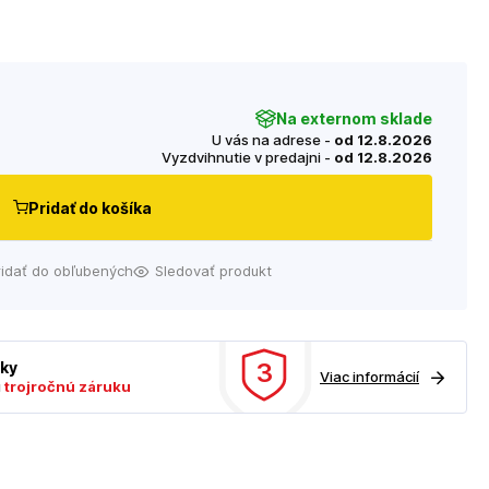
d
Na externom sklade
U vás na adrese -
od 12.8.2026
Vyzdvihnutie v predajni -
od 12.8.2026
Pridať do košíka
ridať do obľubených
Sledovať produkt
3
uky
Viac informácií
ú
trojročnú záruku