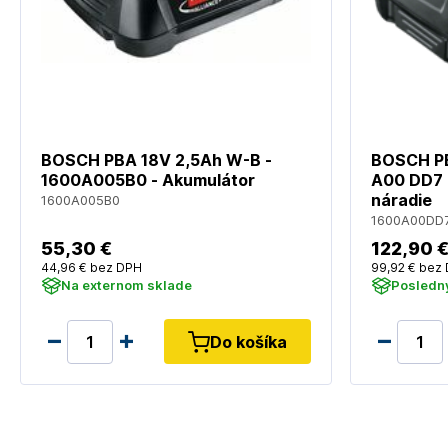
BOSCH PBA 18V 2,5Ah W-B -
BOSCH PB
1600A005B0 - Akumulátor
A00 DD7 
náradie
1600A005B0
1600A00DD
55
,30 €
122
,90 
44
,96 €
bez DPH
99
,92 €
bez 
Na externom sklade
Posledný
Do košíka