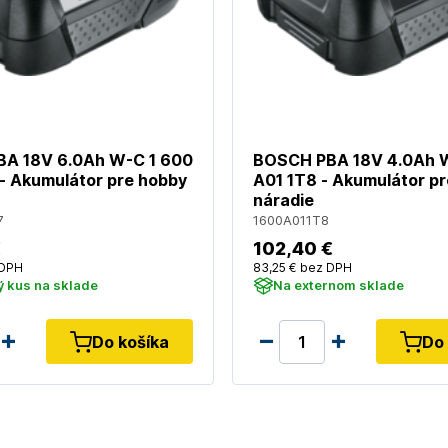
A 18V 6.0Ah W-C 1 600
BOSCH PBA 18V 4.0Ah 
- Akumulátor pre hobby
A01 1T8 - Akumulátor p
náradie
7
1600A011T8
€
102
,40 €
DPH
83
,25 €
bez DPH
 kus na sklade
Na externom sklade
Do košíka
Do 