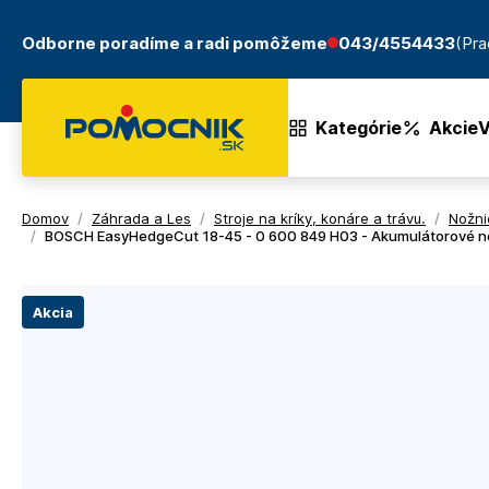
Odborne poradíme a radi pomôžeme
043/4554433
(Pra
Kategórie
Akcie
V
Domov
/
Záhrada a Les
/
Stroje na kríky, konáre a trávu.
/
Nožni
/
BOSCH EasyHedgeCut 18-45 - 0 600 849 H03 - Akumulátorové nož
Akcia