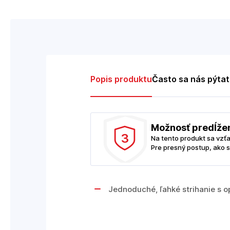
Popis produktu
Často sa nás pýta
Možnosť predĺže
3
Na tento produkt sa vzť
Pre presný postup, ako s
Jednoduché, ľahké strihanie s 