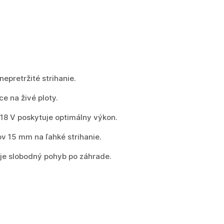
epretržité strihanie.
e na živé ploty.
 18 V poskytuje optimálny výkon.
v 15 mm na ľahké strihanie.
je slobodný pohyb po záhrade.