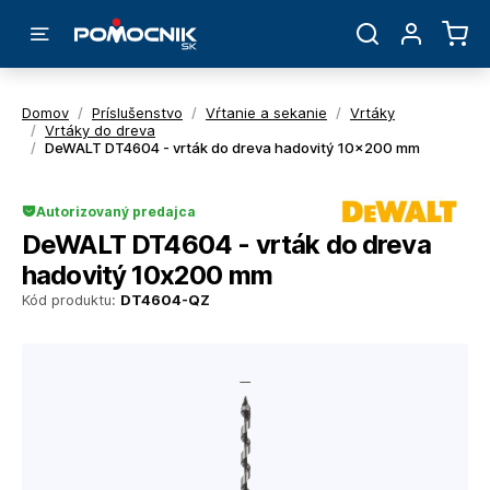
Domov
/
Príslušenstvo
/
Vŕtanie a sekanie
/
Vrtáky
/
Vrtáky do dreva
/
DeWALT DT4604 - vrták do dreva hadovitý 10x200 mm
Autorizovaný predajca
DeWALT DT4604 - vrták do dreva
hadovitý 10x200 mm
Kód produktu:
DT4604-QZ