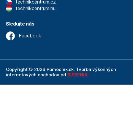
technikcentrum.cz
technikcentrum.hu
Sledujte nás
Facebook
Copyright © 2026 Pomocnik.sk. Tvorba výkonných
internetových obchodov od
RIESENIA
Internetový obchod Pomocnik.sk
je neoddeliteľnou
súčasťou spoločnosti Technik
, ktorá je lídrom v oblasti
technického vybavenia a nástrojov. Ako súčasť firmy
Technik, Pomocnik.sk ťaží z dlhoročných skúseností,
odbornosti a silného zázemia, ktoré spoločnosť Technik
prináša.
Táto stránka je chránená pomocou reCAPTCHA a uplatňujú sa