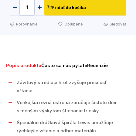
Pridať do košíka
Porovnanie
Obľubené
Sledovať
Popis produktu
Často sa nás pýtate
Recenzie
Závitový strediaci hrot zvyšuje presnosť
vŕtania
Vonkajšia rezná ostroha zaručuje čistotu dier
s menším výskytom štiepanie triesky
Špeciálne drážková špirála Lewis umožňuje
rýchlejšie vŕtanie a odber materiálu