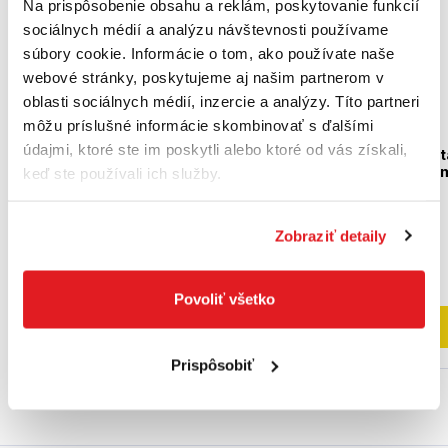
Na prispôsobenie obsahu a reklám, poskytovanie funkcií
sociálnych médií a analýzu návštevnosti používame
súbory cookie. Informácie o tom, ako používate naše
webové stránky, poskytujeme aj našim partnerom v
oblasti sociálnych médií, inzercie a analýzy. Títo partneri
môžu príslušné informácie skombinovať s ďalšími
údajmi, ktoré ste im poskytli alebo ktoré od vás získali,
BOSCH 5-dielna súprava
BOSCH Forstnerov vrt
Forstnerovych vrtákov - 2
DIN 7483 G 35 x 90 mm
keď ste používali ich služby.
608 577 022
10 mm
2608577022
2608596977
Zobraziť detaily
115
,50 €
24
,50 €
93
,90 €
bez DPH
19
,92 €
bez DPH
Na externom sklade
Nedostupný
Povoliť všetko
Do košíka
Do košíka
Prispôsobiť