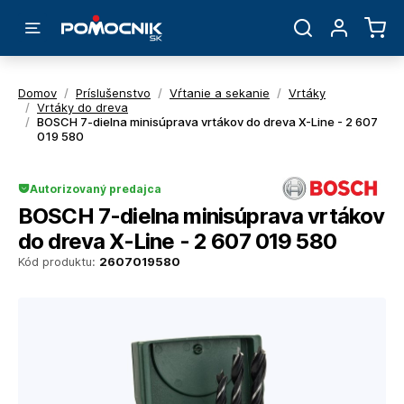
Domov
/
Príslušenstvo
/
Vŕtanie a sekanie
/
Vrtáky
/
Vrtáky do dreva
/
BOSCH 7-dielna minisúprava vrtákov do dreva X-Line - 2 607
019 580
Autorizovaný predajca
BOSCH 7-dielna minisúprava vrtákov
do dreva X-Line - 2 607 019 580
Kód produktu:
2607019580