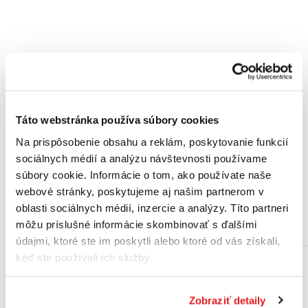
Balenie Plastová dóza
Rozmery (dxšxv) 160 x 83 x 21
Hmotnosť 0.18 kg
Táto webstránka používa súbory cookies
Obsah balenia 7 ks
Na prispôsobenie obsahu a reklám, poskytovanie funkcií
sociálnych médií a analýzu návštevnosti používame
Zásielkové balenie 1 ks
súbory cookie. Informácie o tom, ako používate naše
webové stránky, poskytujeme aj našim partnerom v
oblasti sociálnych médií, inzercie a analýzy. Títo partneri
Podobné produkty
môžu príslušné informácie skombinovať s ďalšími
údajmi, ktoré ste im poskytli alebo ktoré od vás získali,
keď ste používali ich služby.
Zobraziť detaily