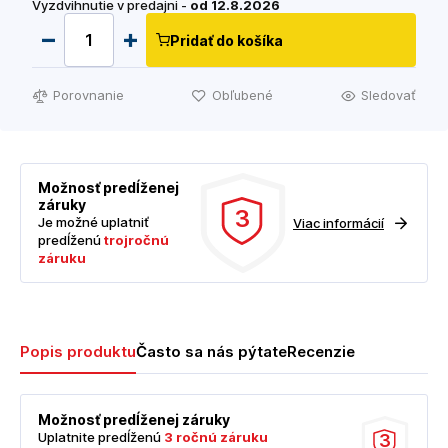
Vyzdvihnutie v predajni -
od 12.8.2026
Pridať do košíka
Porovnanie
Obľubené
Sledovať
Možnosť predĺženej
záruky
3
Je možné uplatniť
Viac informácií
predĺženú
trojročnú
záruku
Popis produktu
Často sa nás pýtate
Recenzie
Možnosť predĺženej záruky
Uplatnite predĺženú
3 ročnú záruku
3