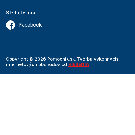
Sledujte nás
Facebook
Copyright © 2026 Pomocnik.sk. Tvorba výkonných
internetových obchodov od
RIESENIA
Internetový obchod Pomocnik.sk
je neoddeliteľnou
súčasťou spoločnosti Technik
, ktorá je lídrom v oblasti
technického vybavenia a nástrojov. Ako súčasť firmy
Technik, Pomocnik.sk ťaží z dlhoročných skúseností,
odbornosti a silného zázemia, ktoré spoločnosť Technik
prináša.
Táto stránka je chránená pomocou reCAPTCHA a uplatňujú sa
Pravidlá ochrany osobných údajov
spoločnosti Google a ich
Zmluvné podmienky
.