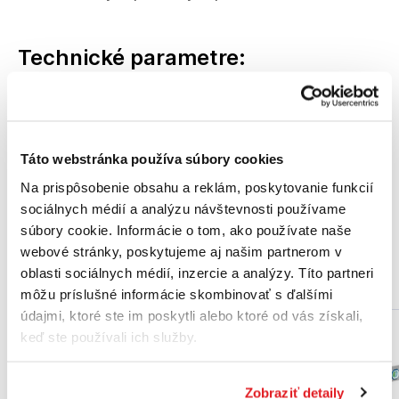
Technické parametre:
Dĺžka 60 cm
Počet libiel 3
Táto webstránka používa súbory cookies
magnetická nie
Na prispôsobenie obsahu a reklám, poskytovanie funkcií
Celková hmotnosť 0,8 kg
sociálnych médií a analýzu návštevnosti používame
súbory cookie. Informácie o tom, ako používate naše
webové stránky, poskytujeme aj našim partnerom v
Podobné produkty
oblasti sociálnych médií, inzercie a analýzy. Títo partneri
môžu príslušné informácie skombinovať s ďalšími
údajmi, ktoré ste im poskytli alebo ktoré od vás získali,
keď ste používali ich služby.
Akcia
Zobraziť detaily