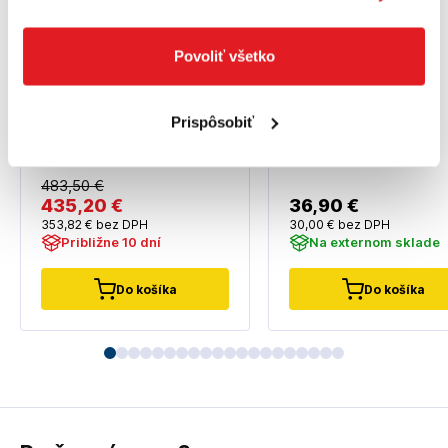
Povoliť všetko
MILWAUKEE DIGITÁLNA
BOSCH Vodováha -
VODOVÁHA 60 CM
1600A01V3Y
Prispôsobiť
4933471978
1600A01V3Y
4933471978
483
,50 €
435
,20 €
36
,90 €
353
,82 €
bez DPH
30
,00 €
bez DPH
Približne 10 dní
Na externom sklade
Do košíka
Do košíka