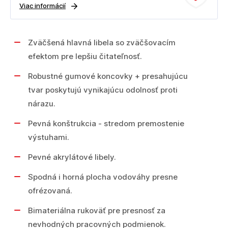
Viac informácií
Zväčšená hlavná libela so zväčšovacím
efektom pre lepšiu čitateľnosť.
Robustné gumové koncovky + presahujúcu
tvar poskytujú vynikajúcu odolnosť proti
nárazu.
Pevná konštrukcia - stredom premostenie
výstuhami.
Pevné akrylátové libely.
Spodná i horná plocha vodováhy presne
ofrézovaná.
Bimateriálna rukoväť pre presnosť za
nevhodných pracovných podmienok.