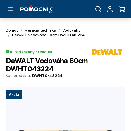
Domov
/
Meracia technika
/
Vodováhy
/
DeWALT Vodováha 60cm DWHT043224
Autorizovaný predajca
DeWALT Vodováha 60cm
DWHT043224
Kód produktu:
DWHT0-43224
Akcia