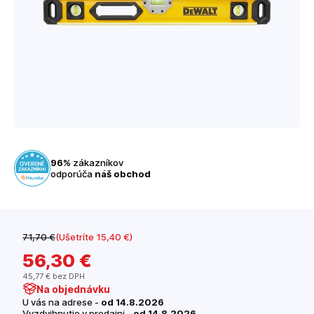
96%
zákazníkov
odporúča
náš obchod
71
,70 €
(Ušetríte 15
,40 €
)
56
,30 €
45
,77 €
bez DPH
Na objednávku
U vás na adrese -
od 14.8.2026
Vyzdvihnutie v predajni -
od 14.8.2026