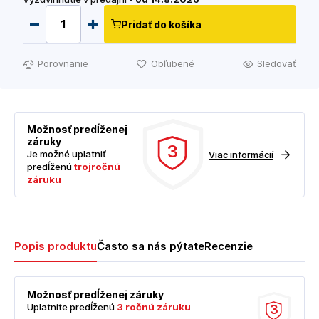
Pridať do košíka
Porovnanie
Obľubené
Sledovať
Možnosť predĺženej
záruky
3
Je možné uplatniť
Viac informácií
predĺženú
trojročnú
záruku
Popis produktu
Často sa nás pýtate
Recenzie
Možnosť predĺženej záruky
Uplatnite predĺženú
3 ročnú záruku
3