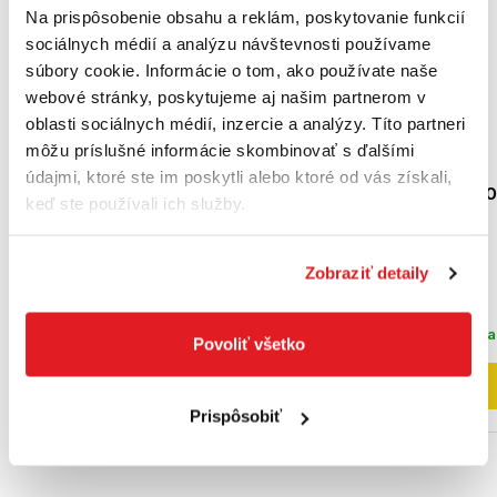
Na prispôsobenie obsahu a reklám, poskytovanie funkcií
sociálnych médií a analýzu návštevnosti používame
súbory cookie. Informácie o tom, ako používate naše
webové stránky, poskytujeme aj našim partnerom v
oblasti sociálnych médií, inzercie a analýzy. Títo partneri
môžu príslušné informácie skombinovať s ďalšími
BOSCH ART 30 -
MAKITA UR3000 -
údajmi, ktoré ste im poskytli alebo ktoré od vás získali,
06008A5400 - strunová
ELEKTRICKÝ KROVIN
keď ste používali ich služby.
kosačka
UR3000
06008A5400
102
,50 €
Zobraziť detaily
79
,90 €
81
,90 €
64
,96 €
bez DPH
66
,59 €
bez DPH
Posledný kus na sklade
Posledný kus na skl
Povoliť všetko
Do košíka
Do košíka
Prispôsobiť