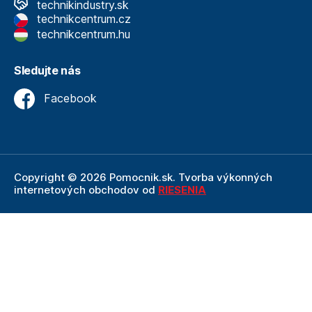
technikindustry.sk
technikcentrum.cz
technikcentrum.hu
Sledujte nás
Facebook
Copyright © 2026 Pomocnik.sk. Tvorba výkonných
internetových obchodov od
RIESENIA
Internetový obchod Pomocnik.sk
je neoddeliteľnou
súčasťou spoločnosti Technik
, ktorá je lídrom v oblasti
technického vybavenia a nástrojov. Ako súčasť firmy
Technik, Pomocnik.sk ťaží z dlhoročných skúseností,
odbornosti a silného zázemia, ktoré spoločnosť Technik
prináša.