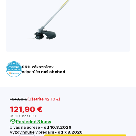
96%
zákazníkov
odporúča
náš obchod
164
,00 €
(Ušetríte 42
,10 €
)
121
,90 €
99
,11 €
bez DPH
Posledné 3 kusy
U vás na adrese -
od 10.8.2026
Vyzdvihnutie v predajni -
od 7.8.2026