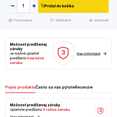
Pridať do košíka
Porovnanie
Obľubené
Sledovať
Možnosť predĺženej
záruky
3
Je možné uplatniť
Viac informácií
predĺženú
trojročnú
záruku
Popis produktu
Často sa nás pýtate
Recenzie
Možnosť predĺženej záruky
Uplatnite predĺženú
3 ročnú záruku
3
Viac informácií