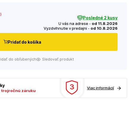
€
)
Posledné 2 kusy
U vás na adrese -
od 11.8.2026
Vyzdvihnutie v predajni -
od 10.8.2026
Pridať do košíka
ridať do obľubených
Sledovať produkt
3
uky
Viac informácií
ú
trojročnú záruku