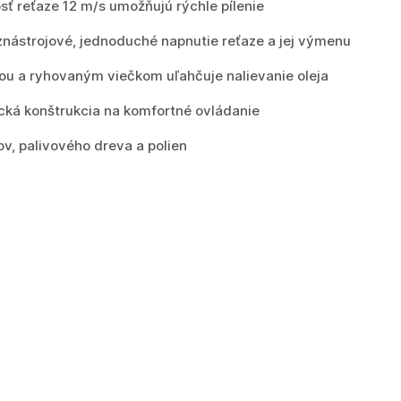
ť reťaze 12 m/s umožňujú rýchle pílenie
nástrojové, jednoduché napnutie reťaze a jej výmenu
iou a ryhovaným viečkom uľahčuje nalievanie oleja
cká konštrukcia na komfortné ovládanie
ov, palivového dreva a polien