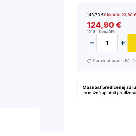
148
,70 €
(Ušetríte 23
,80 
124
,90 €
101
,54 €
bez DPH
Porovnať produkt
P
Možnosť predĺženej zár
Je možné uplatniť predĺžen