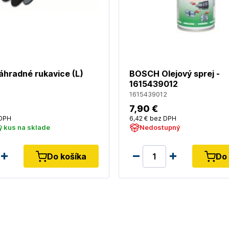
hradné rukavice (L)
BOSCH Olejový sprej -
1615439012
1615439012
7
,90 €
DPH
6
,42 €
bez DPH
 kus na sklade
Nedostupný
Do košíka
Do 