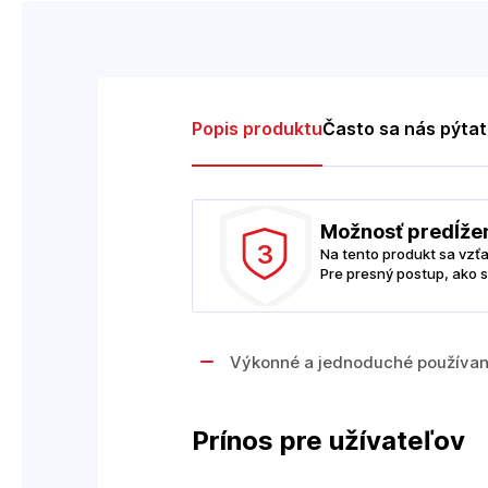
Popis produktu
Často sa nás pýta
Možnosť predĺže
3
Na tento produkt sa vzť
Pre presný postup, ako s
Výkonné a jednoduché používan
Prínos pre užívateľov