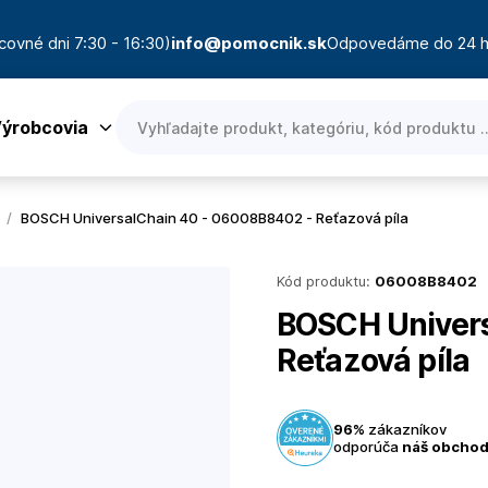
covné dni 7:30 - 16:30)
info@pomocnik.sk
Odpovedáme do 24 h
ýrobcovia
/
BOSCH UniversalChain 40 - 06008B8402 - Reťazová píla
Kód produktu:
06008B8402
BOSCH Univers
Reťazová píla
96%
zákazníkov
odporúča
náš obcho