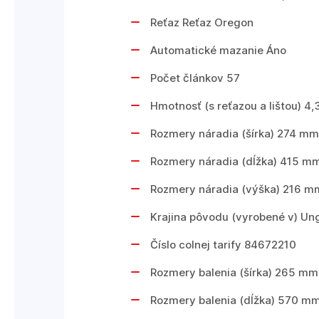
Reťaz Reťaz Oregon
Automatické mazanie Áno
Počet článkov 57
Hmotnosť (s reťazou a lištou) 4,
Rozmery náradia (šírka) 274 mm
Rozmery náradia (dĺžka) 415 m
Rozmery náradia (výška) 216 m
Krajina pôvodu (vyrobené v) Un
Číslo colnej tarify 84672210
Rozmery balenia (šírka) 265 mm
Rozmery balenia (dĺžka) 570 m