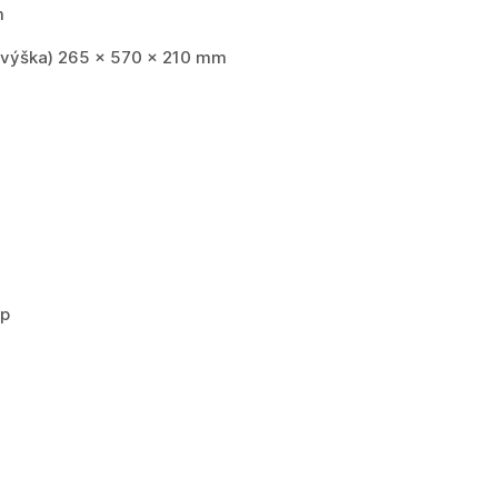
m
x výška) 265 x 570 x 210 mm
op