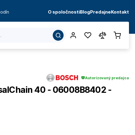
odín
O spoločnosti
Blog
Predajne
Kontakt
Autorizovaný predajca
alChain 40 - 06008B8402 -
d