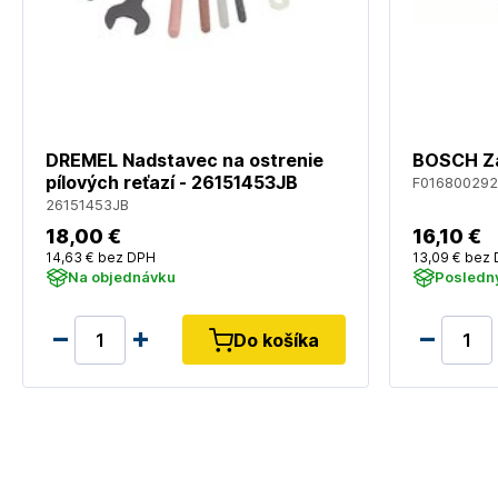
DREMEL Nadstavec na ostrenie
BOSCH Zá
pílových reťazí - 26151453JB
F016800292
26151453JB
18
,00 €
16
,10 €
14
,63 €
bez DPH
13
,09 €
bez 
Na objednávku
Posledný
Do košíka