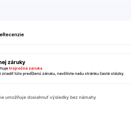
te
Recenzie
nej záruky
ahuje
trojročná záruka
i zriadiť túto predĺženú záruku, navštívte našu stránku časté otázky.
ie umožňuje dosiahnuť výsledky bez námahy