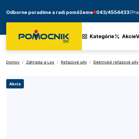
Odborne poradíme a radi pomôžeme
043/4554433
(Pra
Kategórie
Akcie
V
Domov
/
Záhrada a Les
/
Reťazové píly
/
Elektrické reťazové píly
Akcia