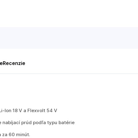
te
Recenzie
-Ion 18 V a Flexvolt 54 V
e nabíjací prúd podľa typu batérie
a za 60 minút.