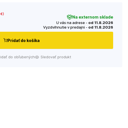
 €
)
Na externom sklade
U vás na adrese -
od 11.8.2026
Vyzdvihnutie v predajni -
od 11.8.2026
Pridať do košíka
ridať do obľubených
Sledovať produkt