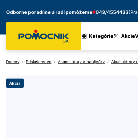
Odborne poradíme a radi pomôžeme
043/4554433
(Pra
Kategórie
Akcie
V
Domov
/
Príslušenstvo
/
Akumulátory a nabíjačky
/
Akumulátory 
Akcia