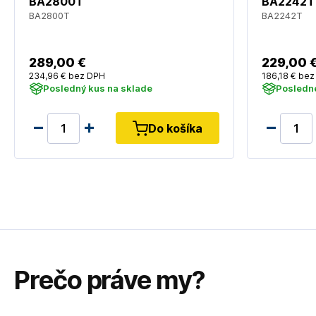
BA2800T
BA2242T
BA2800T
BA2242T
289
,00 €
229
,00 
234
,96 €
bez DPH
186
,18 €
bez
Posledný kus na sklade
Posledn
Do košíka
Prečo práve my?