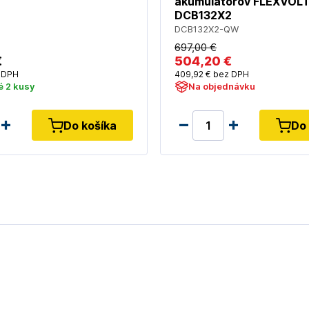
akumulátorov FLEXVOLT
DCB132X2
DCB132X2-QW
697
,00 €
€
504
,20 €
 DPH
409
,92 €
bez DPH
é 2 kusy
Na objednávku
Do košíka
Do 