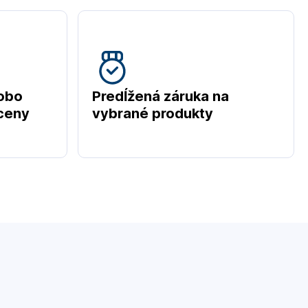
obo
Predĺžená záruka na
 ceny
vybrané produkty