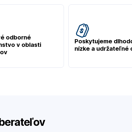
vé odborné
Poskytujeme dlhod
stvo v oblasti
nízke a udržateľné
tov
berateľov