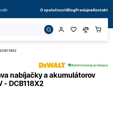
odín
O spoločnosti
Blog
Predajne
Kontakt
- DCB118X2
Autorizovaný predajca
a nabíjačky a akumulátorov
V - DCB118X2
d