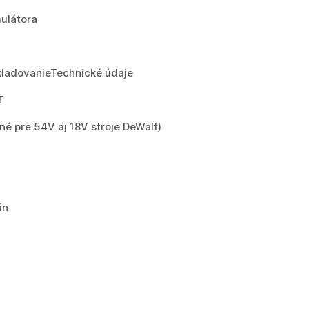
mulátora
kladovanieTechnické údaje
T
é pre 54V aj 18V stroje DeWalt)
in