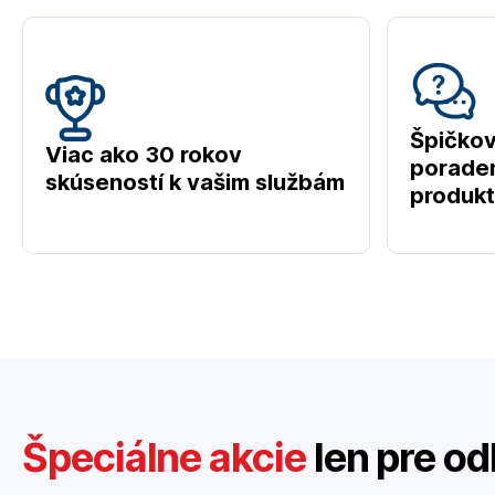
Špičko
Viac ako 30 rokov
poraden
skúseností k vašim službám
produk
Špeciálne akcie
len pre od