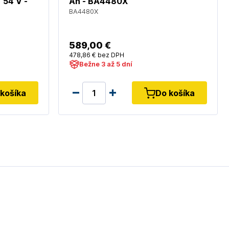
 54 V -
Ah - BA4480X
BA4480X
589
,00 €
478
,86 €
bez DPH
Bežne 3 až 5 dní
košíka
Do košíka