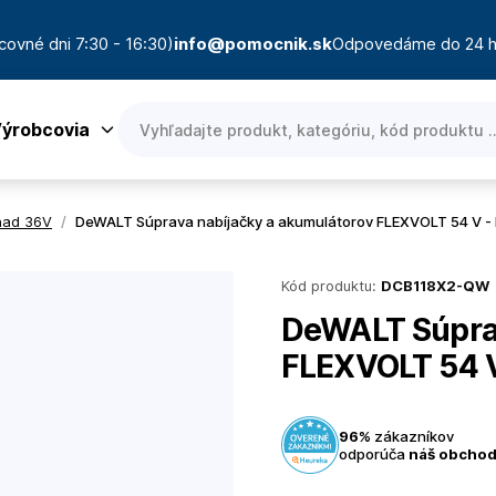
covné dni 7:30 - 16:30)
info@pomocnik.sk
Odpovedáme do 24 h
ýrobcovia
nad 36V
/
DeWALT Súprava nabíjačky a akumulátorov FLEXVOLT 54 V 
Kód produktu:
DCB118X2-QW
DeWALT Súprav
FLEXVOLT 54 
96%
zákazníkov
odporúča
náš obcho