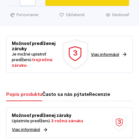
Porovnanie
Obľubené
Sledovať
Možnosť predĺženej
záruky
3
Je možné uplatniť
Viac informácií
predĺženú
trojročnú
záruku
Popis produktu
Často sa nás pýtate
Recenzie
Možnosť predĺženej záruky
Uplatnite predĺženú
3 ročnú záruku
3
Viac informácií