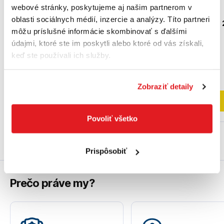
webové stránky, poskytujeme aj našim partnerom v
BOSCH BIM segmentový
BOSCH HCS škrabka,
oblasti sociálnych médií, inzercie a analýzy. Títo partneri
pílový list ACZ 85 EB
neohybná, ATZ 52 SC 
môžu príslušné informácie skombinovať s ďalšími
Wood and Metal -
52 mm
2608661636
2608661636
2608661646
údajmi, ktoré ste im poskytli alebo ktoré od vás získali,
keď ste používali ich služby.
22
,10 €
8
,80 €
17
,97 €
bez DPH
7
,15 €
bez DPH
Na externom sklade
Na externom sklade
Zobraziť detaily
Do košíka
Do košíka
Povoliť všetko
Prispôsobiť
Prečo práve my?