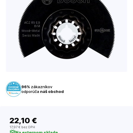
96%
zákazníkov
odporúča
náš obchod
22
,10 €
17
,97 €
bez DPH
Na externom sklade