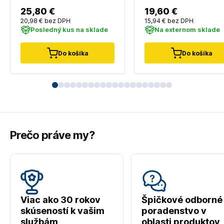
25
,80 €
19
,60 €
20
,98 €
bez DPH
15
,94 €
bez DPH
Posledný kus na sklade
Na externom sklade
Do košíka
Do košíka
Prečo práve my?
Viac ako 30 rokov
Špičkové odborné
skúseností k vašim
poradenstvo v
službám
oblasti produktov