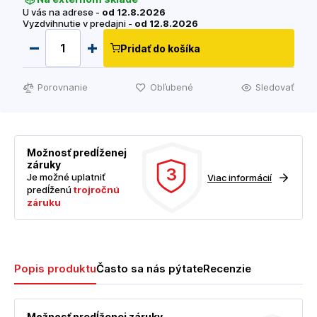
U vás na adrese -
od 12.8.2026
Vyzdvihnutie v predajni -
od 12.8.2026
Pridať do košíka
Porovnanie
Obľubené
Sledovať
Možnosť predĺženej
záruky
3
Je možné uplatniť
Viac informácií
predĺženú
trojročnú
záruku
Popis produktu
Často sa nás pýtate
Recenzie
Možnosť predĺženej záruky