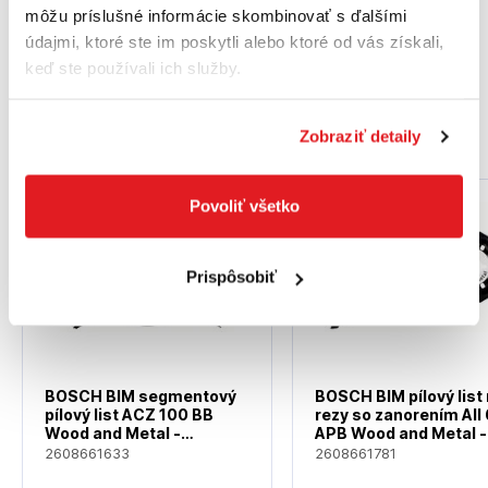
môžu príslušné informácie skombinovať s ďalšími
údajmi, ktoré ste im poskytli alebo ktoré od vás získali,
Kusov : 1
keď ste používali ich služby.
Podobné produkty
Zobraziť detaily
Povoliť všetko
Prispôsobiť
BOSCH BIM segmentový
BOSCH BIM pílový list
pílový list ACZ 100 BB
rezy so zanorením AII
Wood and Metal -
APB Wood and Metal -
2608661633
2608661781
2608661633
2608661781