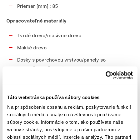
Priemer [mm] : 85
Opracovateľné materiály
Tvrdé drevo/masívne drevo
Mäkké drevo
Dosky s povrchovou vrstvou/panely so
sendvičovou štruktúrou
Parkety
Laminát, podlahové panely
Táto webstránka používa súbory cookies
Preglejka/latovka
Na prispôsobenie obsahu a reklám, poskytovanie funkcií
sociálnych médií a analýzu návštevnosti používame
Drevotriesková doska
súbory cookie. Informácie o tom, ako používate naše
webové stránky, poskytujeme aj našim partnerom v
oblasti sociálnych médií, inzercie a analýzy. Títo partneri
Balenie