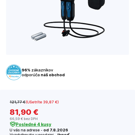
96%
zákazníkov
odporúča
náš obchod
121
,77 €
(Ušetríte 39
,87 €
)
81
,90 €
66
,59 €
bez DPH
Posledné 4 kusy
U vás na adrese -
od 7.8.2026
Vyzdvihnutie v predajni -
ihneď