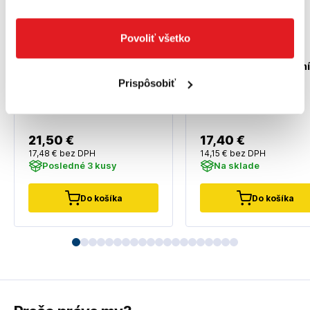
Povoliť všetko
SOLA 56012501 Uholník
SOLA 56012101 Uholn
stolársky SRB 500
stolársky SRB 250
Prispôsobiť
56012501
56012101
21
,50 €
17
,40 €
17
,48 €
bez DPH
14
,15 €
bez DPH
Posledné 3 kusy
Na sklade
Do košíka
Do košíka