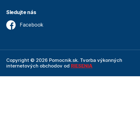
Sledujte nás
Facebook
Copyright © 2026 Pomocnik.sk. Tvorba výkonných
internetových obchodov od
RIESENIA
Internetový obchod Pomocnik.sk
je neoddeliteľnou
súčasťou spoločnosti Technik
, ktorá je lídrom v oblasti
technického vybavenia a nástrojov. Ako súčasť firmy
Technik, Pomocnik.sk ťaží z dlhoročných skúseností,
odbornosti a silného zázemia, ktoré spoločnosť Technik
prináša.
Táto stránka je chránená pomocou reCAPTCHA a uplatňujú sa
Pravidlá ochrany osobných údajov
spoločnosti Google a ich
Zmluvné podmienky
.