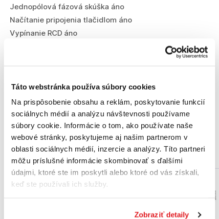
Jednopólová fázová skúška áno
Načítanie pripojenia tlačidlom áno
Vypínanie RCD áno
Rozsah dodávky
Táto webstránka používa súbory cookies
2× batéria 1,5 V LR03 (AAA)
Na prispôsobenie obsahu a reklám, poskytovanie funkcií
Taška
sociálnych médií a analýzu návštevnosti používame
súbory cookie. Informácie o tom, ako používate naše
webové stránky, poskytujeme aj našim partnerom v
Podobné produkty
oblasti sociálnych médií, inzercie a analýzy. Títo partneri
môžu príslušné informácie skombinovať s ďalšími
údajmi, ktoré ste im poskytli alebo ktoré od vás získali,
keď ste používali ich služby.
Zobraziť detaily