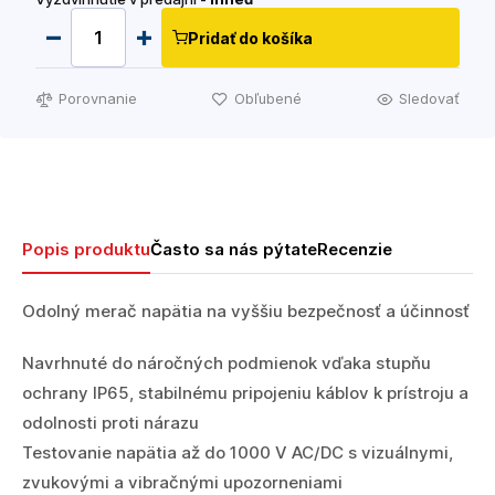
Pridať do košíka
Porovnanie
Obľubené
Sledovať
Popis produktu
Často sa nás pýtate
Recenzie
Odolný merač napätia na vyššiu bezpečnosť a účinnosť
Navrhnuté do náročných podmienok vďaka stupňu
ochrany IP65, stabilnému pripojeniu káblov k prístroju a
odolnosti proti nárazu
Testovanie napätia až do 1000 V AC/DC s vizuálnymi,
zvukovými a vibračnými upozorneniami