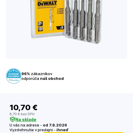
96%
zákazníkov
odporúča
náš obchod
10
,70 €
8
,70 €
bez DPH
Na sklade
U vás na adrese -
od 7.8.2026
Vyzdvihnutie v predajni -
ihneď