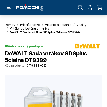
Domov
/
Príslušenstvo
/
Vŕtanie a sekanie
/
Vrtáky
/
Vrtáky do betónu a muriva
/
DeWALT Sada vrtákov SDSplus 5dielna DT9399
Autorizovaný predajca
DeWALT Sada vrtákov SDSplus
5dielna DT9399
Kód produktu:
DT9399-QZ