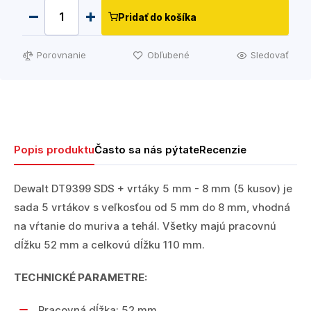
Pridať do košíka
Porovnanie
Obľubené
Sledovať
Popis produktu
Často sa nás pýtate
Recenzie
Dewalt DT9399 SDS + vrtáky 5 mm - 8 mm (5 kusov) je
sada 5 vrtákov s veľkosťou od 5 mm do 8 mm, vhodná
na vŕtanie do muriva a tehál. Všetky majú pracovnú
dĺžku 52 mm a celkovú dĺžku 110 mm.
TECHNICKÉ PARAMETRE:
Pracovná dĺžka: 52 mm