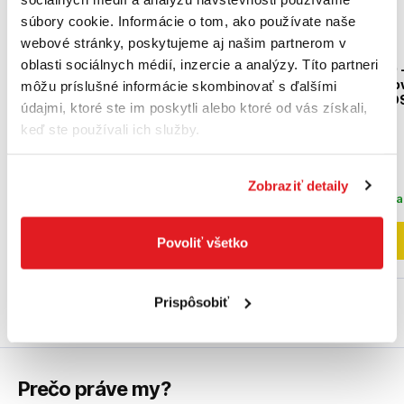
súbory cookie. Informácie o tom, ako používate naše
webové stránky, poskytujeme aj našim partnerom v
oblasti sociálnych médií, inzercie a analýzy. Títo partneri
BOSCH 2607010524 - 5-
BOSCH 2608576200 -
dielna súprava vrtákov do
dielna súprava vrtáko
môžu príslušné informácie skombinovať s ďalšími
betónu Robust Line CYL-3
kladív Robust Line SD
údajmi, ktoré ste im poskytli alebo ktoré od vás získali,
4; 5; 6; 8; 10 mm
plus-7X
2607010524
2608576200
keď ste používali ich služby.
17
,71 €
29
,90 €
14
,40 €
bez DPH
24
,31 €
bez DPH
Zobraziť detaily
Posledné 2 kusy
Posledný kus na skl
Do košíka
Do košíka
Povoliť všetko
Prispôsobiť
Prečo práve my?