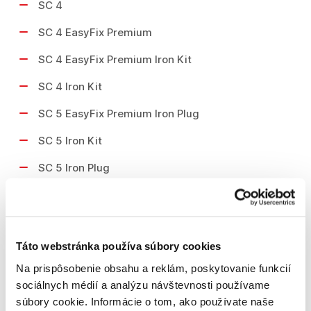
SC 4
SC 4 EasyFix Premium
SC 4 EasyFix Premium Iron Kit
SC 4 Iron Kit
SC 5 EasyFix Premium Iron Plug
SC 5 Iron Kit
SC 5 Iron Plug
SC 5 Premium Iron Kit
SI 4 EasyFix Iron Kit
Táto webstránka používa súbory cookies
SI 4 EasyFix Premium Iron Kit
Na prispôsobenie obsahu a reklám, poskytovanie funkcií
sociálnych médií a analýzu návštevnosti používame
Oblasti využitia
súbory cookie. Informácie o tom, ako používate naše