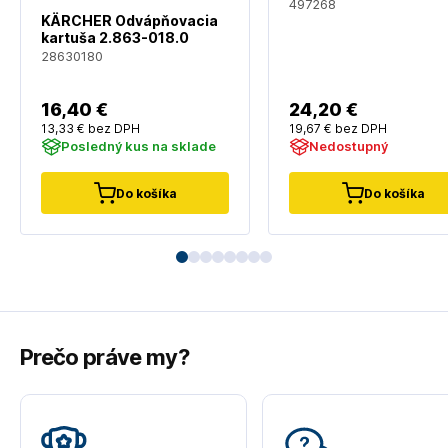
497268
KÄRCHER Odvápňovacia
kartuša 2.863-018.0
28630180
16
,40 €
24
,20 €
13
,33 €
bez DPH
19
,67 €
bez DPH
Posledný kus na sklade
Nedostupný
Do košíka
Do košíka
Prečo práve my?