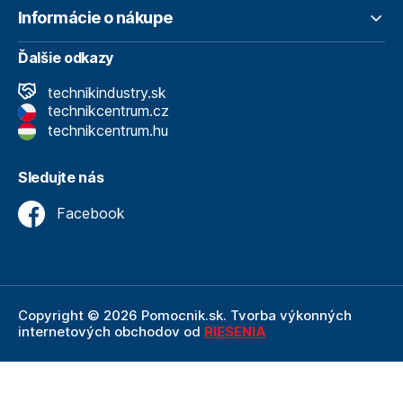
Informácie o nákupe
Ďalšie odkazy
technikindustry.sk
technikcentrum.cz
technikcentrum.hu
Sledujte nás
Facebook
Copyright © 2026 Pomocnik.sk. Tvorba výkonných
internetových obchodov od
RIESENIA
Internetový obchod Pomocnik.sk
je neoddeliteľnou
súčasťou spoločnosti Technik
, ktorá je lídrom v oblasti
technického vybavenia a nástrojov. Ako súčasť firmy