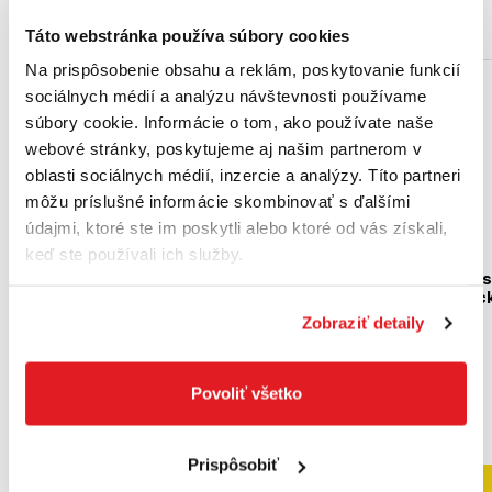
Podobné produkty
Táto webstránka používa súbory cookies
Na prispôsobenie obsahu a reklám, poskytovanie funkcií
sociálnych médií a analýzu návštevnosti používame
Akcia
Akcia
súbory cookie. Informácie o tom, ako používate naše
webové stránky, poskytujeme aj našim partnerom v
oblasti sociálnych médií, inzercie a analýzy. Títo partneri
môžu príslušné informácie skombinovať s ďalšími
údajmi, ktoré ste im poskytli alebo ktoré od vás získali,
keď ste používali ich služby.
FISKARS Lopata na sneh
FISKARS Odhŕňač na 
do auta X-series™ |
X-series™, teleskopick
1057393
1057189
Zobraziť detaily
1057393
1057189
37
,99 €
62
,99 €
Povoliť všetko
28
,90 €
46
,90 €
23
,50 €
bez DPH
38
,13 €
bez DPH
Na sklade
Na sklade
Prispôsobiť
Do košíka
Do košíka