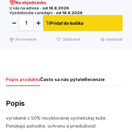
Na objednávku
U vás na adrese -
od 18.8.2026
Vyzdvihnutie v predajni -
od 18.8.2026
Pridať do košíka
Porovnanie
Obľubené
Sledovať
Popis produktu
Často sa nás pýtate
Recenzie
Popis
vyrobené z 50% recyklovanej syntetickej kože.
Ponúkajú pohodlie, ochranu a priedušnosť.