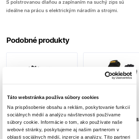
S polstrovanou dlaňou a zapínaním na suchý zips sú
ideálne na prácu s elektrickým náradím a strojmi.
Podobné produkty
Táto webstránka používa súbory cookies
Na prispôsobenie obsahu a reklám, poskytovanie funkcií
sociálnych médií a analýzu návštevnosti používame
MAKITA Ochranné
DeWALT Rukavice s
pracovné rukavice
gélovým chráničom d
súbory cookie. Informácie o tom, ako používate naše
veľkosť M / 8 - P-84464
DPG33L
webové stránky, poskytujeme aj našim partnerom v
P-84464
DPG33L
oblasti sociálnych médií, inzercie a analýzy. Títo partneri