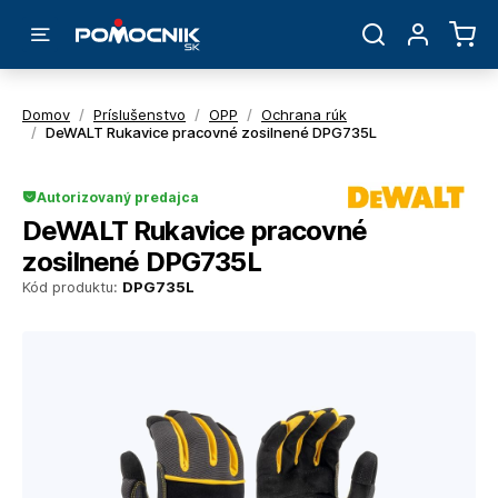
Domov
/
Príslušenstvo
/
OPP
/
Ochrana rúk
/
DeWALT Rukavice pracovné zosilnené DPG735L
Autorizovaný predajca
DeWALT Rukavice pracovné
zosilnené DPG735L
Kód produktu:
DPG735L